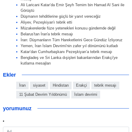
Ali Laricani Katar’da Emir Şeyh Temim bin Hamad Al Sani ile
Görüştü
Düşmanın tehditlerine güçlü bir yanıt vereceğiz
Aliyev, Pezeşkiyan'ı tebrik etti
Müzakerelerde füze yetenekleri konusu gündemde değil
Belarus'tan İran'a tebrik mesajı
İran: Düşmanların Tüm Hareketlerini Gece Gündüz İzliyoruz
Yemen, İran İslam Devrimi'nin zafer yıl dönümünü kutladı
Katar’dan Cumhurbaşkanı Pezeşkiyan’a tebrik mesajı
Bengladeş ve Sri Lanka dışişleri bakanlarından Erakçi'ye
kutlama mesajları
Ekler
İran
siyaset
Hindistan
Erakçi
tebrik mesajı
11 Şubat Devrim Yıldönümü
İslam devrimi
yorumunuz