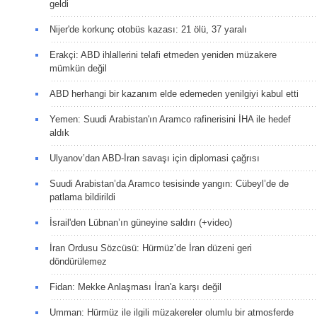
geldi
Nijer'de korkunç otobüs kazası: 21 ölü, 37 yaralı
Erakçi: ABD ihlallerini telafi etmeden yeniden müzakere
mümkün değil
ABD herhangi bir kazanım elde edemeden yenilgiyi kabul etti
Yemen: Suudi Arabistan'ın Aramco rafinerisini İHA ile hedef
aldık
Ulyanov’dan ABD-İran savaşı için diplomasi çağrısı
Suudi Arabistan’da Aramco tesisinde yangın: Cübeyl’de de
patlama bildirildi
İsrail'den Lübnan’ın güneyine saldırı (+video)
İran Ordusu Sözcüsü: Hürmüz’de İran düzeni geri
döndürülemez
Fidan: Mekke Anlaşması İran'a karşı değil
Umman: Hürmüz ile ilgili müzakereler olumlu bir atmosferde