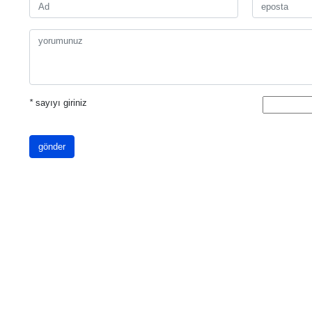
*
sayıyı giriniz
gönder