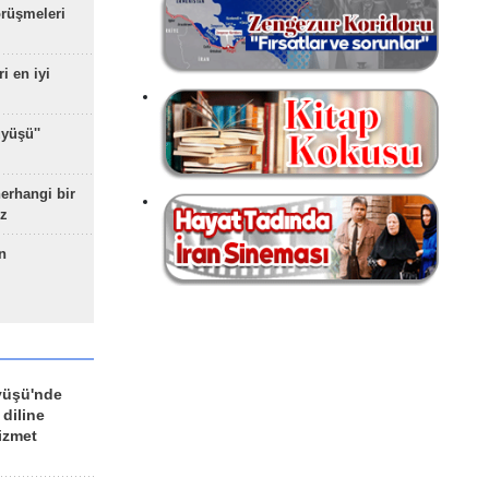
rüşmeleri
ri en iyi
yüşü''
herhangi bir
z
n
yüşü'nde
 diline
izmet