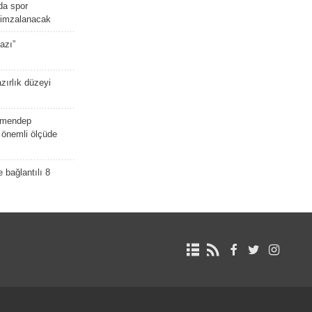
da spor
ü imzalanacak
azı”
zırlık düzeyi
lmendep
i önemli ölçüde
e bağlantılı 8