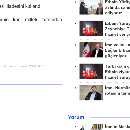
Erbain Yürü
ez" ifadesini kullandı.
aslında safım
ediyoruz
inin İran milleti tarafından
Erbain Yürü
Zeynebiye Tü
hizmet veriy
İran ve Irak 
bağlar Erbai
güçleniyor
Türk ikram ç
Erbain ziyare
hizmet sürü
İran: Hürmü
rotasını tan
Yorum
İran’ın Mekk