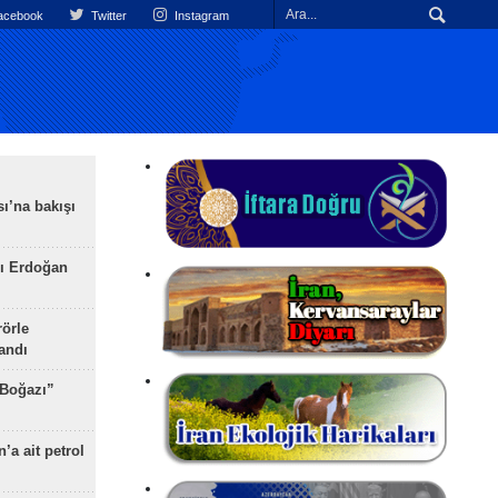
cebook
Twitter
Instagram
ı’na bakışı
ı Erdoğan
rörle
landı
 Boğazı”
’a ait petrol