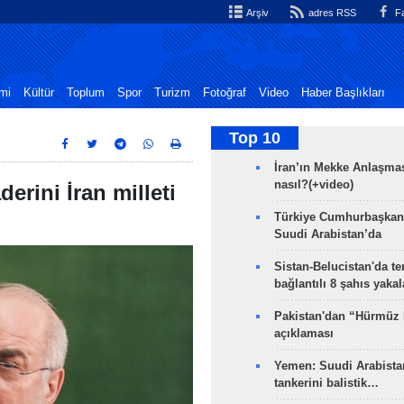
Arşiv
adres RSS
Fa
mi
Kültür
Toplum
Spor
Turizm
Fotoğraf
Video
Haber Başlıkları
Top 10
İran’ın Mekke Anlaşmas
nasıl?(+video)
derini İran milleti
Türkiye Cumhurbaşkan
Suudi Arabistan’da
Sistan-Belucistan'da te
bağlantılı 8 şahıs yaka
Pakistan'dan “Hürmüz
açıklaması
Yemen: Suudi Arabistan
tankerini balistik…