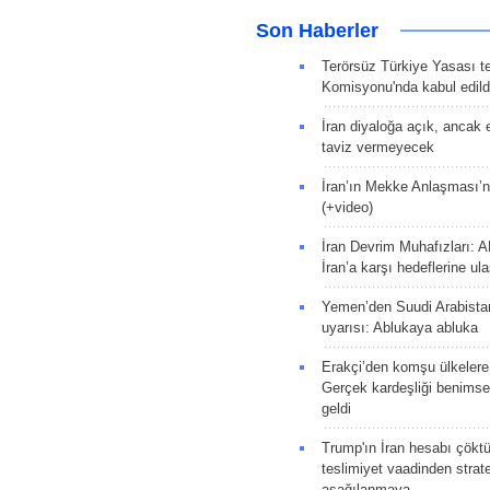
Son Haberler
Terörsüz Türkiye Yasası tek
Komisyonu'nda kabul edild
İran diyaloğa açık, ancak
taviz vermeyecek
İran’ın Mekke Anlaşması’n
(+video)
İran Devrim Muhafızları: A
İran’a karşı hedeflerine u
Yemen’den Suudi Arabista
uyarısı: Ablukaya abluka
Erakçi’den komşu ülkelere
Gerçek kardeşliği benims
geldi
Trump'ın İran hesabı çökt
teslimiyet vaadinden strate
aşağılanmaya