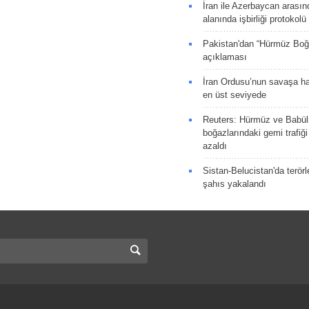
İran ile Azerbaycan arasın
alanında işbirliği protokol
Pakistan'dan “Hürmüz Boğ
açıklaması
İran Ordusu’nun savaşa ha
en üst seviyede
Reuters: Hürmüz ve Babü
boğazlarındaki gemi trafiğ
azaldı
Sistan-Belucistan'da terörl
şahıs yakalandı