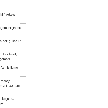
lifi Adalet
i
 egemenliğinden
a bakışı nasıl?
BD ve İsrail,
laşamadı
n’a misilleme
 mesaj:
emenin zamanı
ü; koşulsuz
jik