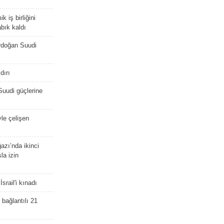
 iş birliğini
bık kaldı
rdoğan Suudi
dırı
Suudi güçlerine
yle çelişen
zı’nda ikinci
la izin
srail'i kınadı
bağlantılı 21