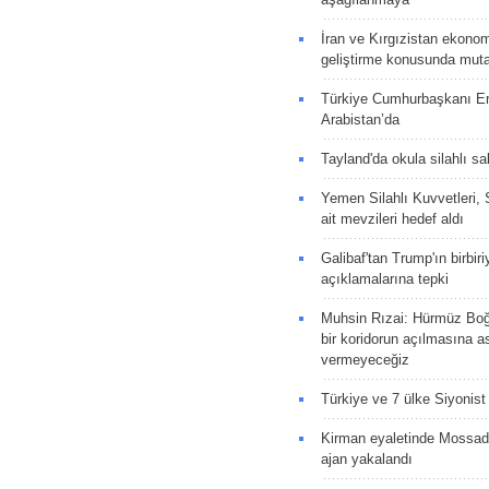
İran ve Kırgızistan ekonomik
geliştirme konusunda muta
Türkiye Cumhurbaşkanı E
Arabistan’da
Tayland'da okula silahlı sal
Yemen Silahlı Kuvvetleri, 
ait mevzileri hedef aldı
Galibaf'tan Trump'ın birbiri
açıklamalarına tepki
Muhsin Rızai: Hürmüz Boğa
bir koridorun açılmasına as
vermeyeceğiz
Türkiye ve 7 ülke Siyonist İ
Kirman eyaletinde Mossad 
ajan yakalandı