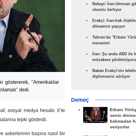
Bekayi: İran-Umman gö
olumlu ilerliyor
Erakçi: İran-Irak ilişkile
dönemini yaşıyor
Tahran'da ''Erbain Yürü
merasimi
İran: Şu anda ABD ile 
müzakere yürütmüyoru
Bakan Erakçi'nin telefo
diplomasisi sürüyor
ki göstererek, "Amerikalılar
anlamalı" dedi.
Demeç
Erbain Yürü
af, sosyal medya hesabı X'te
senin dinine
larına tepki gösterdi.
bakmadan h
veriyorlar
e askerlerinin başına nasıl bir