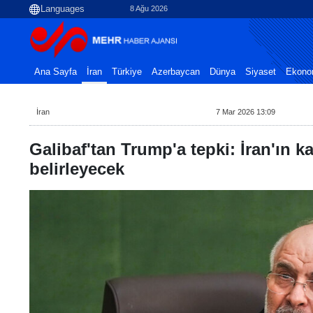
8 Ağu 2026
Ana Sayfa
İran
Türkiye
Azerbaycan
Dünya
Siyaset
Ekono
İran
7 Mar 2026 13:09
Galibaf'tan Trump'a tepki: İran'ın ka
belirleyecek