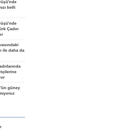
yüşü'nde
ızı belli
yüşü'nde
rk Çadırı
or
arasındaki
n ile daha da
adırlarında
tçilerine
yor
z'ün güney
ımıyoruz
e