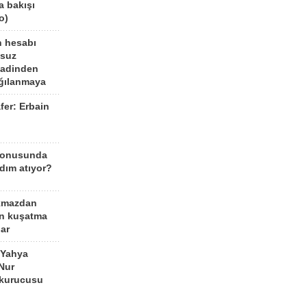
a bakışı
o)
n hesabı
lsuz
aadinden
ağılanmaya
fer: Erbain
ü
konusunda
dım atıyor?
kmazdan
an kuşatma
ar
 Yahya
Nur
 kurucusu