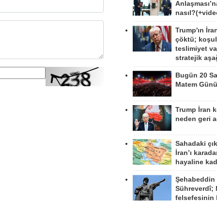
Anlaşması’n
nasıl?(+vide
Trump'ın İra
çöktü; koşu
teslimiyet v
stratejik aş
Bugün 20 Sa
Matem Gün
Trump İran 
neden geri a
Sahadaki çı
İran’ı karad
hayaline kad
Şehabeddin
Sühreverdî; 
felsefesinin