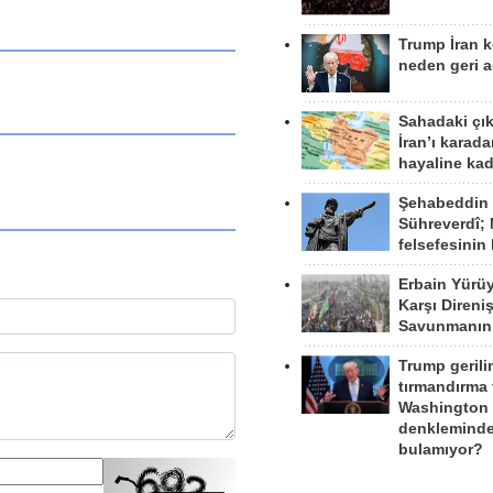
Trump İran 
neden geri a
Sahadaki çı
İran’ı karad
hayaline kad
Şehabeddin
Sühreverdî; 
felsefesinin
Erbain Yürü
Karşı Direni
Savunmanın
Trump gerili
tırmandırma
Washington 
denkleminde
bulamıyor?