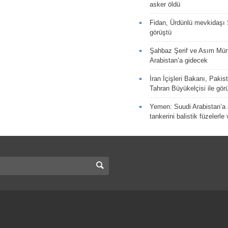
asker öldü
Fidan, Ürdünlü mevkidaşı S
görüştü
Şahbaz Şerif ve Asım Müni
Arabistan’a gidecek
İran İçişleri Bakanı, Pakis
Tahran Büyükelçisi ile gör
Yemen: Suudi Arabistan’a a
tankerini balistik füzelerle