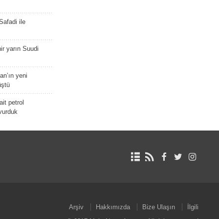
afadi ile
r yarın Suudi
tan’ın yeni
üştü
it petrol
 vurduk
Arşiv
Hakkımızda
Bize Ulaşın
İlgili