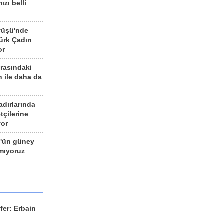
ızı belli
yüşü'nde
rk Çadırı
or
arasındaki
n ile daha da
adırlarında
tçilerine
yor
z'ün güney
ımıyoruz
fer: Erbain
ü