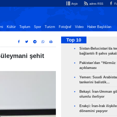
Arşiv
adres RSS
Fa
mi
Kültür
Toplum
Spor
Turizm
Fotoğraf
Video
Haber Başlıkları
Top 10
Sistan-Belucistan'da te
bağlantılı 8 şahıs yaka
Süleymani şehit
Pakistan'dan “Hürmüz
açıklaması
Yemen: Suudi Arabistan
tankerini balistik…
Bekayi: İran-Umman gö
olumlu ilerliyor
Erakçi: İran-Irak ilişkile
dönemini yaşıyor