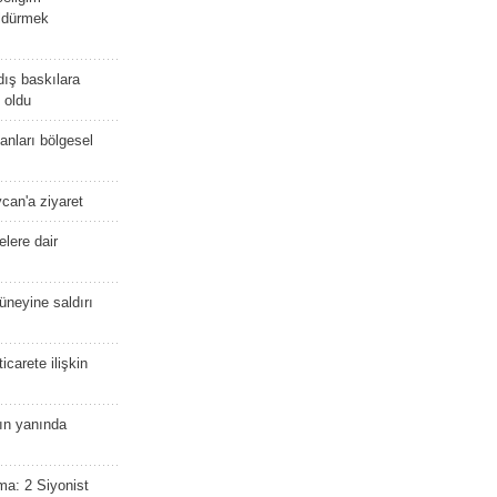
öldürmek
dış baskılara
 oldu
kanları bölgesel
ycan'a ziyaret
lere dair
güneyine saldırı
icarete ilişkin
nın yanında
ma: 2 Siyonist