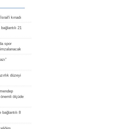
srail'i kınadı
bağlantılı 21
da spor
ü imzalanacak
azı”
zırlık düzeyi
lmendep
i önemli ölçüde
e bağlantılı 8
celiğim