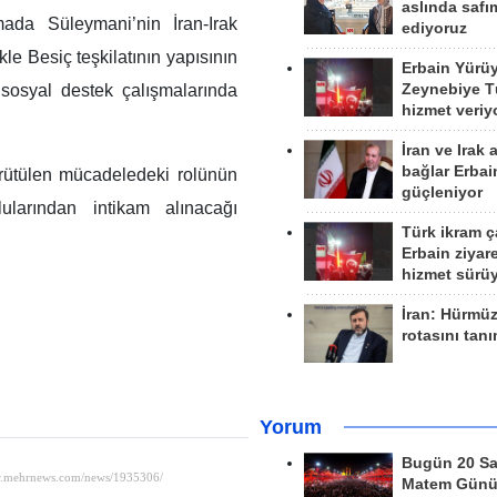
aslında safım
ada Süleymani’nin İran‑Irak
ediyoruz
le Besiç teşkilatının yapısının
Erbain Yürü
e sosyal destek çalışmalarında
Zeynebiye Tü
hizmet veriy
İran ve Irak 
bağlar Erbai
ürütülen mücadeledeki rolünün
güçleniyor
lularından intikam alınacağı
Türk ikram ç
Erbain ziyare
hizmet sürü
İran: Hürmü
rotasını tan
Yorum
Bugün 20 Sa
Matem Gün