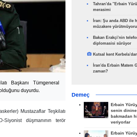
Tahran'da ''Erbain Yürü
merasimi
İran: Şu anda ABD ile 
müzakere yürütmüyoru
Bakan Erakçi'nin telefo
diplomasisi sürüyor
Kutsal kent Kerbela'dan
İran'da Erbain Matem 
zaman?
ilatı Başkanı Tümgeneral
 olduğunu duyurdu.
Demeç
Erbain Yürü
senin dinine
kerler) Mustazaflar Teşkilatı
bakmadan h
‑Siyonist düşmanının terör
veriyorlar
Erbain Yürü