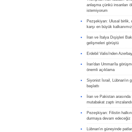
anlaşma çünkü insanları 
istemiyorum
Pezşekiyan: Ulusal birlik, 
karşı en büyük kalkanımız
İran ve İtalya Dışişleri Ba
gelişmeleri görüştü
Erdebil Valisi'nden Azerba
İran'dan Umman'la görüşme
önemli açıklama
Siyonist İsrail, Lübnan'ın 
başlattı
İran ve Pakistan arasında t
mutabakat zaptı imzalandı
Pezeşkiyan: Filistin halkı
durmaya devam edeceğiz
Lübnan'ın güneyinde patla