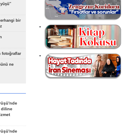
yüşü''
herhangi bir
z
n
 fotoğraflar
Günü ne
yüşü'nde
 diline
izmet
yüşü'nde