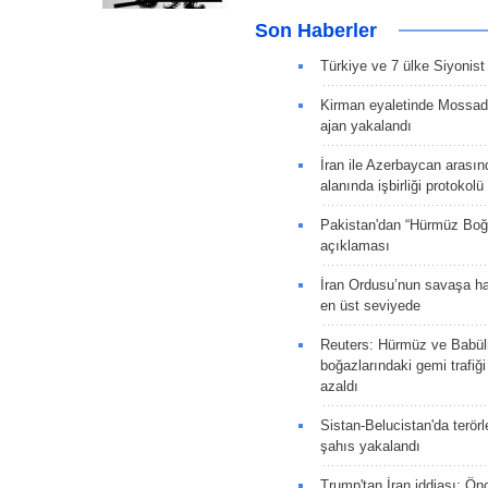
Son Haberler
Türkiye ve 7 ülke Siyonist İ
Kirman eyaletinde Mossad 
ajan yakalandı
İran ile Azerbaycan arasın
alanında işbirliği protokol
Pakistan'dan “Hürmüz Boğ
açıklaması
İran Ordusu’nun savaşa ha
en üst seviyede
Reuters: Hürmüz ve Babü
boğazlarındaki gemi trafiğ
azaldı
Sistan-Belucistan'da terörl
şahıs yakalandı
Trump'tan İran iddiası: Ön