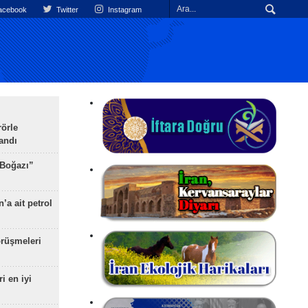
cebook
Twitter
Instagram
rörle
landı
 Boğazı”
’a ait petrol
rüşmeleri
ri en iyi