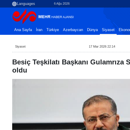
6 Ağu 2026
Ana Sayfa
İran
Türkiye
Azerbaycan
Dünya
Siyaset
Ekono
Siyaset
17 Mar 2026 22:14
Besiç Teşkilatı Başkanı Gulamrıza 
oldu