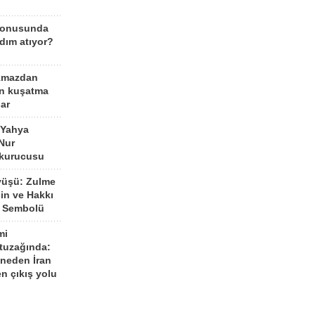
konusunda
dım atıyor?
kmazdan
an kuşatma
ar
 Yahya
Nur
 kurucusu
yüşü: Zulme
şin ve Hakkı
 Sembolü
mi
 tuzağında:
neden İran
n çıkış yolu