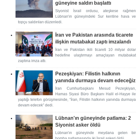
güneyine saldırı başlattı
Siyonist İsrail ordusu, ateşkese rağmen
Lübnan'ın güneyindeki Sur kentine hava ve
topçu saldırıları düzenledi.
İran ve Pakistan arasında ticarete
ilişkin mutabakat zaptı imzalandı
İran ve Pakistan ikili ticareti 10 milyar dolar
hedefine ulaştırmayı amaçlayan mutabakat
zaptına imza attı.
Pezeşkiyan: Filistin halkının
yanında durmaya devam edeceğiz
İran Cumhurbaşkanı Mesud Pezeşkiyan,
Hamas Siyasi Büro Başkanı Halil el-Hayye ile
yaptığı telefon görüşmesinde, “İran, Filistin halkının yanında durmaya
devam edecek” dedi.
Lübnan'ın güneyinde patlama: 2
Siyonist asker öldü
Lübnan'ın güneyinde meydana gelen bir
bomba patlamasında iki İsrail askeri öldü.