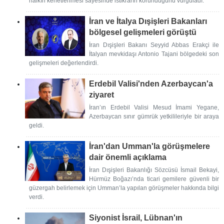
halkın kenetlenmesi sayesinde istikrarın korunduğunu vurguladı.
İran ve İtalya Dışişleri Bakanları
bölgesel gelişmeleri görüştü
İran Dışişleri Bakanı Seyyid Abbas Erakçi ile
İtalyan mevkidaşı Antonio Tajani bölgedeki son
gelişmeleri değerlendirdi.
Erdebil Valisi'nden Azerbaycan'a
ziyaret
İran’ın Erdebil Valisi Mesud İmami Yegane,
Azerbaycan sınır gümrük yetkilileriyle bir araya
geldi.
İran'dan Umman'la görüşmelere
dair önemli açıklama
İran Dışişleri Bakanlığı Sözcüsü İsmail Bekayi,
Hürmüz Boğazı’nda ticari gemilere güvenli bir
güzergah belirlemek için Umman’la yapılan görüşmeler hakkında bilgi
verdi.
Siyonist İsrail, Lübnan'ın