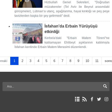
Hizbullah Genel Sekreteri, "Doğrudan
müzakereler (Tel Aviv ile Beyrut arasındaki
görüşmeler), Lübnan’a utanç, aşağılanma, hayal kırıklığı ve peş peşe
tavizlerden başka bir şey getirmedi" dedi.
İsfahan'da Erbain Yürüyüşü
etkinliği
Kerbela'daki "Erbain Matem Töreni"ne
katılamayan Ehlibeyt aşıklarının katılımıyla
İsfahan kentinde Erbain Matem Merasimi düzenlendi.
nraki
1
2
3
4
5
6
7
8
9
10
11
sonr