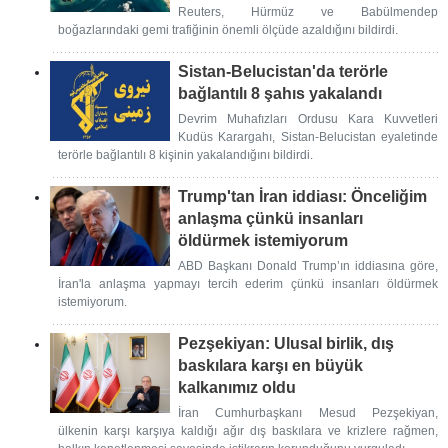
Reuters, Hürmüz ve Babülmendep
boğazlarındaki gemi trafiğinin önemli ölçüde azaldığını bildirdi.
Sistan-Belucistan'da terörle
bağlantılı 8 şahıs yakalandı
Devrim Muhafızları Ordusu Kara Kuvvetleri
Kudüs Karargahı, Sistan-Belucistan eyaletinde
terörle bağlantılı 8 kişinin yakalandığını bildirdi.
Trump'tan İran iddiası: Önceliğim
anlaşma çünkü insanları
öldürmek istemiyorum
ABD Başkanı Donald Trump’ın iddiasına göre,
İran'la anlaşma yapmayı tercih ederim çünkü insanları öldürmek
istemiyorum.
Pezşekiyan: Ulusal birlik, dış
baskılara karşı en büyük
kalkanımız oldu
İran Cumhurbaşkanı Mesud Pezşekiyan,
ülkenin karşı karşıya kaldığı ağır dış baskılara ve krizlere rağmen,