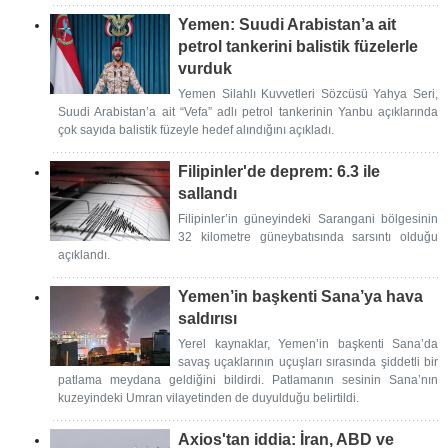
Yemen: Suudi Arabistan’a ait
petrol tankerini balistik füzelerle
vurduk
Yemen Silahlı Kuvvetleri Sözcüsü Yahya Seri,
Suudi Arabistan’a ait “Vefa” adlı petrol tankerinin Yanbu açıklarında
çok sayıda balistik füzeyle hedef alındığını açıkladı.
Filipinler'de deprem: 6.3 ile
sallandı
Filipinler’in güneyindeki Sarangani bölgesinin
32 kilometre güneybatısında sarsıntı olduğu
açıklandı.
Yemen’in başkenti Sana’ya hava
saldırısı
Yerel kaynaklar, Yemen’in başkenti Sana’da
savaş uçaklarının uçuşları sırasında şiddetli bir
patlama meydana geldiğini bildirdi. Patlamanın sesinin Sana’nın
kuzeyindeki Umran vilayetinden de duyulduğu belirtildi.
Axios'tan iddia: İran, ABD ve