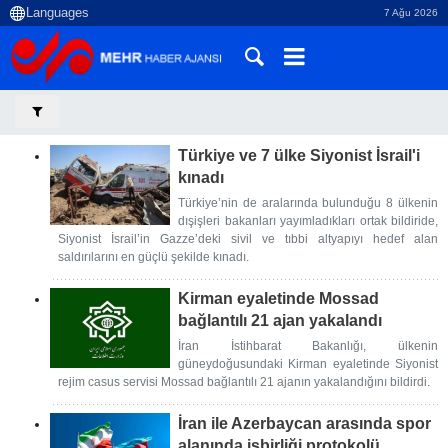
7 Ağu 2026
Türkiye ve 7 ülke Siyonist İsrail'i
kınadı
Türkiye’nin de aralarında bulunduğu 8 ülkenin
dışişleri bakanları yayımladıkları ortak bildiride,
Siyonist İsrail’in Gazze’deki sivil ve tıbbi altyapıyı hedef alan
saldırılarını en güçlü şekilde kınadı.
Kirman eyaletinde Mossad
bağlantılı 21 ajan yakalandı
İran İstihbarat Bakanlığı, ülkenin
güneydoğusundaki Kirman eyaletinde Siyonist
rejim casus servisi Mossad bağlantılı 21 ajanın yakalandığını bildirdi.
İran ile Azerbaycan arasında spor
alanında işbirliği protokolü