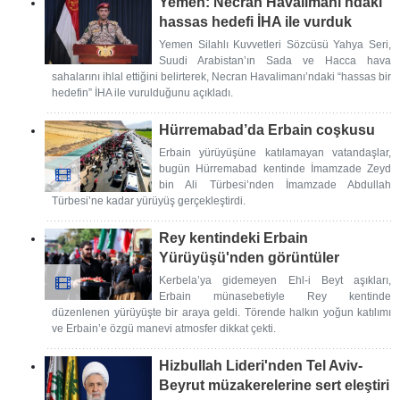
Yemen: Necran Havalimanı’ndaki
hassas hedefi İHA ile vurduk
Yemen Silahlı Kuvvetleri Sözcüsü Yahya Seri,
Suudi Arabistan’ın Sada ve Hacca hava
sahalarını ihlal ettiğini belirterek, Necran Havalimanı’ndaki “hassas bir
hedefin” İHA ile vurulduğunu açıkladı.
Hürremabad’da Erbain coşkusu
Erbain yürüyüşüne katılamayan vatandaşlar,
bugün Hürremabad kentinde İmamzade Zeyd
bin Ali Türbesi’nden İmamzade Abdullah
Türbesi’ne kadar yürüyüş gerçekleştirdi.
Rey kentindeki Erbain
Yürüyüşü'nden görüntüler
Kerbela’ya gidemeyen Ehl-i Beyt aşıkları,
Erbain münasebetiyle Rey kentinde
düzenlenen yürüyüşte bir araya geldi. Törende halkın yoğun katılımı
ve Erbain’e özgü manevi atmosfer dikkat çekti.
Hizbullah Lideri'nden Tel Aviv-
Beyrut müzakerelerine sert eleştiri