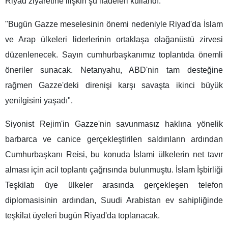
Riyad ziyaretine ilişkin şu ifadeleri kullandı:
"Bugün Gazze meselesinin önemi nedeniyle Riyad'da İslam
ve Arap ülkeleri liderlerinin ortaklaşa olağanüstü zirvesi
düzenlenecek. Sayın cumhurbaşkanımız toplantıda önemli
öneriler sunacak. Netanyahu, ABD'nin tam desteğine
rağmen Gazze'deki direnişi karşı savaşta ikinci büyük
yenilgisini yaşadı".
Siyonist Rejim'in Gazze'nin savunmasız haklına yönelik
barbarca ve canice gerçekleştirilen saldırıların ardından
Cumhurbaşkanı Reisi, bu konuda İslami ülkelerin net tavır
alması için acil toplantı çağrısında bulunmuştu. İslam İşbirliği
Teşkilatı üye ülkeler arasında gerçekleşen telefon
diplomasisinin ardından, Suudi Arabistan ev sahipliğinde
teşkilat üyeleri bugün Riyad'da toplanacak.