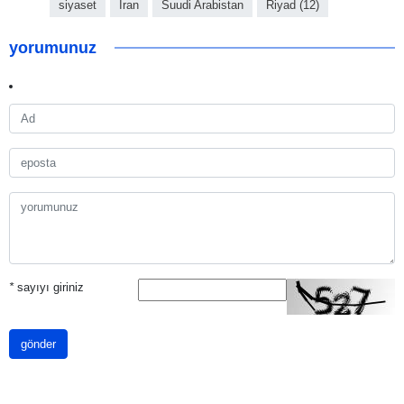
siyaset
İran
Suudi Arabistan
Riyad (12)
yorumunuz
*
sayıyı giriniz
gönder