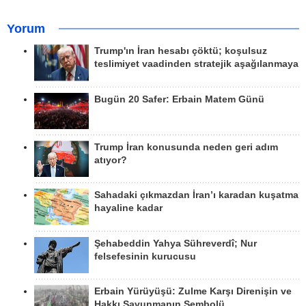
Yorum
Trump'ın İran hesabı çöktü; koşulsuz
teslimiyet vaadinden stratejik aşağılanmaya
Bugün 20 Safer: Erbain Matem Günü
Trump İran konusunda neden geri adım
atıyor?
Sahadaki çıkmazdan İran’ı karadan kuşatma
hayaline kadar
Şehabeddin Yahya Sühreverdî; Nur
felsefesinin kurucusu
Erbain Yürüyüşü: Zulme Karşı Direnişin ve
Hakkı Savunmanın Sembolü