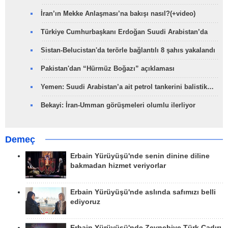
İran’ın Mekke Anlaşması’na bakışı nasıl?(+video)
Türkiye Cumhurbaşkanı Erdoğan Suudi Arabistan’da
Sistan-Belucistan'da terörle bağlantılı 8 şahıs yakalandı
Pakistan'dan “Hürmüz Boğazı” açıklaması
Yemen: Suudi Arabistan’a ait petrol tankerini balistik…
Bekayi: İran-Umman görüşmeleri olumlu ilerliyor
Demeç
Erbain Yürüyüşü'nde senin dinine diline
bakmadan hizmet veriyorlar
Erbain Yürüyüşü'nde aslında safımızı belli
ediyoruz
Erbain Yürüyüşü'nde Zeynebiye Türk Çadırı