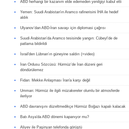
ABD herhangi bir kazanım elde edemeden yenilgiyi kabul etti
Yemen: Suudi Arabistan'ın Aramco rafinerisini İHA ile hedef
aldık
Ulyanov’dan ABD-İran savaşı için diplomasi çağrısı
Suudi Arabistan’da Aramco tesisinde yangın: Cübeyl’de de
patlama bildirildi
İsrail'den Lübnan’ın güneyine saldırı (+video)
İran Ordusu Sözcüsü: Hürmüz’de İran düzeni geri
döndürülemez
Fidan: Mekke Anlaşması İran'a karşı değil
Umman: Hürmüz ile ilgili müzakereler olumlu bir atmosferde
ilerliyor
ABD davranışını düzeltmedikçe Hürmüz Boğazı kapalı kalacak
Batı Asya'da ABD dönemi kapanıyor mu?
Aliyev ile Paşinyan telefonda görüştü