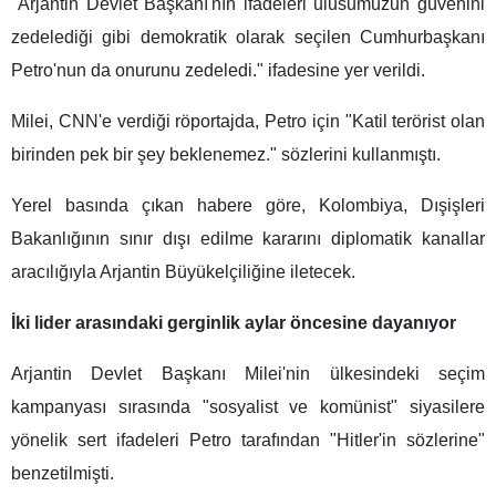
"Arjantin Devlet Başkanı'nın ifadeleri ulusumuzun güvenini
zedelediği gibi demokratik olarak seçilen Cumhurbaşkanı
Petro'nun da onurunu zedeledi." ifadesine yer verildi.
Milei, CNN'e verdiği röportajda, Petro için "Katil terörist olan
birinden pek bir şey beklenemez." sözlerini kullanmıştı.
Yerel basında çıkan habere göre, Kolombiya, Dışişleri
Bakanlığının sınır dışı edilme kararını diplomatik kanallar
aracılığıyla Arjantin Büyükelçiliğine iletecek.
İki lider arasındaki gerginlik aylar öncesine dayanıyor
Arjantin Devlet Başkanı Milei'nin ülkesindeki seçim
kampanyası sırasında "sosyalist ve komünist" siyasilere
yönelik sert ifadeleri Petro tarafından "Hitler'in sözlerine"
benzetilmişti.