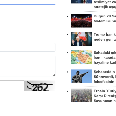
teslimiyet v
stratejik aş
Bugün 20 Sa
Matem Gün
Trump İran 
neden geri a
Sahadaki çı
İran’ı karad
hayaline kad
Şehabeddin
Sühreverdî; 
felsefesinin
Erbain Yürü
Karşı Direni
Savunmanın