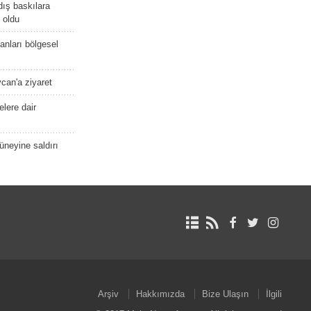
dış baskılara
 oldu
kanları bölgesel
ycan'a ziyaret
lere dair
güneyine saldırı
Arşiv
Hakkımızda
Bize Ulaşın
İlgili