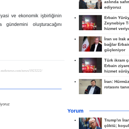
aslında safım
ediyoruz
iyasi ve ekonomik işbirliğinin
Erbain Yürü
Zeynebiye Tü
na gündemini oluşturacağını
hizmet veriy
İran ve Irak 
bağlar Erbai
güçleniyor
Türk ikram ç
Erbain ziyare
hizmet sürü
İran: Hürmü
rotasını tan
diyoruz
Yorum
Trump'ın İra
çöktü; koşu