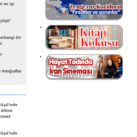
ri en iyi
yüşü''
herhangi bir
z
n
 fotoğraflar
yüşü'nde
 diline
izmet
yüşü'nde