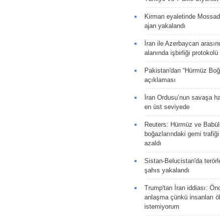
Kirman eyaletinde Mossad 
ajan yakalandı
İran ile Azerbaycan arasın
alanında işbirliği protokol
Pakistan'dan “Hürmüz Boğ
açıklaması
İran Ordusu’nun savaşa ha
en üst seviyede
Reuters: Hürmüz ve Babü
boğazlarındaki gemi trafiğ
azaldı
Sistan-Belucistan'da terörl
şahıs yakalandı
Trump'tan İran iddiası: Ön
anlaşma çünkü insanları 
istemiyorum