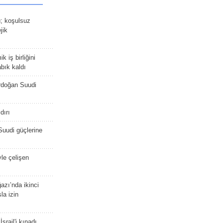
ü; koşulsuz
jik
 iş birliğini
bık kaldı
rdoğan Suudi
dırı
Suudi güçlerine
yle çelişen
zı’nda ikinci
la izin
srail'i kınadı