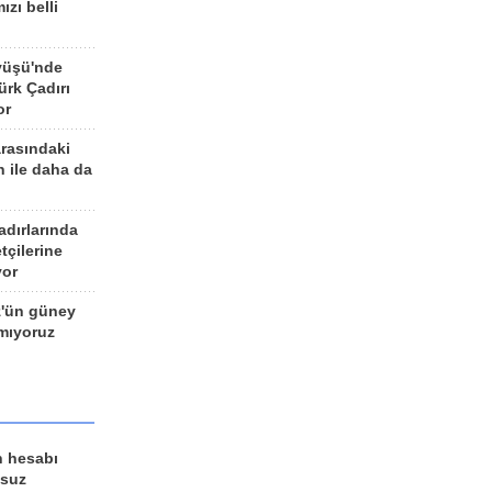
ızı belli
yüşü'nde
rk Çadırı
or
arasındaki
n ile daha da
adırlarında
tçilerine
yor
z'ün güney
ımıyoruz
n hesabı
lsuz