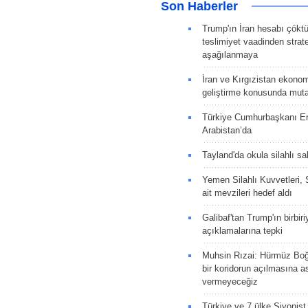
Son Haberler
Trump'ın İran hesabı çökt
teslimiyet vaadinden strate
aşağılanmaya
İran ve Kırgızistan ekonomik
geliştirme konusunda muta
Türkiye Cumhurbaşkanı E
Arabistan’da
Tayland'da okula silahlı sal
Yemen Silahlı Kuvvetleri, 
ait mevzileri hedef aldı
Galibaf'tan Trump'ın birbiri
açıklamalarına tepki
Muhsin Rızai: Hürmüz Boğa
bir koridorun açılmasına as
vermeyeceğiz
Türkiye ve 7 ülke Siyonist İ