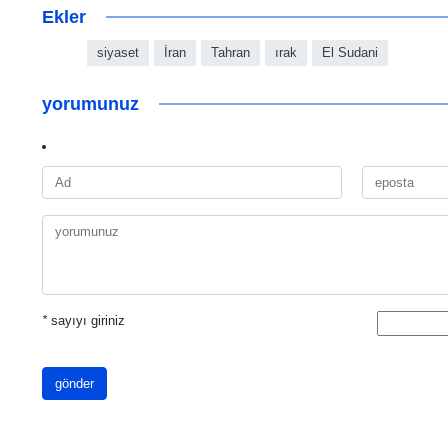
Ekler
siyaset
İran
Tahran
ırak
El Sudani
yorumunuz
*
sayıyı giriniz
gönder