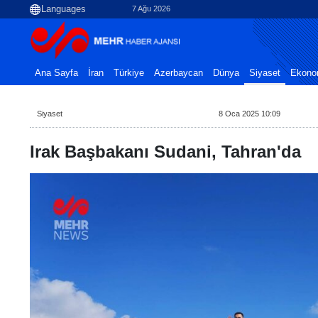
7 Ağu 2026
Ana Sayfa
İran
Türkiye
Azerbaycan
Dünya
Siyaset
Ekono
Siyaset
8 Oca 2025 10:09
Irak Başbakanı Sudani, Tahran'da