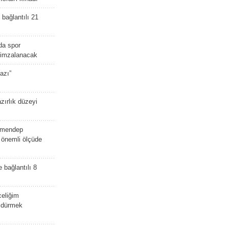
bağlantılı 21
da spor
ü imzalanacak
azı”
zırlık düzeyi
lmendep
i önemli ölçüde
e bağlantılı 8
celiğim
öldürmek