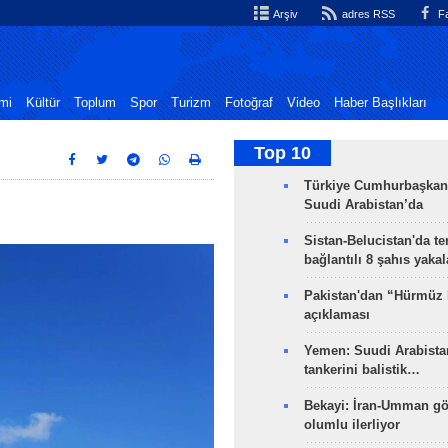
Arşiv
adres RSS
Fa
mi
Kültür
Toplum
Spor
Turizm
Fotoğraf
Video
Haber Başlıkları
Top 10
Türkiye Cumhurbaşkan
Suudi Arabistan’da
Sistan-Belucistan'da te
bağlantılı 8 şahıs yaka
Pakistan'dan “Hürmüz
açıklaması
Yemen: Suudi Arabistan
tankerini balistik…
Bekayi: İran-Umman gö
olumlu ilerliyor