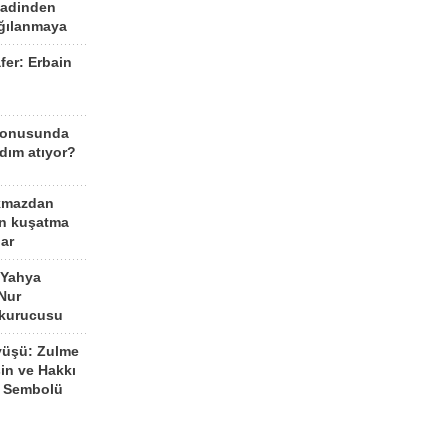
aadinden
ağılanmaya
fer: Erbain
ü
konusunda
dım atıyor?
kmazdan
an kuşatma
ar
 Yahya
Nur
 kurucusu
yüşü: Zulme
şin ve Hakkı
 Sembolü