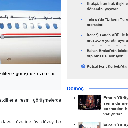
Erakçi: İran-Irak ilişkile
dönemini yaşıyor
Tahran'da ''Erbain Yürü
merasimi
İran: Şu anda ABD ile 
müzakere yürütmüyoru
Bakan Erakçi'nin telefo
diplomasisi sürüyor
Kutsal kent Kerbela'dan
ililerle görüşmek üzere bu
Demeç
Erbain Yürü
yetkililerle resmi görüşmelerde
senin dinine
bakmadan h
veriyorlar
n daveti üzerine üst düzey bir
Erbain Yürü