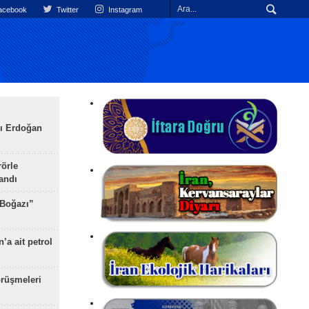
cebook
Twitter
Instagram
ı Erdoğan
rörle
landı
 Boğazı”
’a ait petrol
rüşmeleri