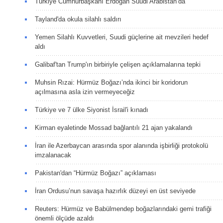
Türkiye Cumhurbaşkanı Erdoğan Suudi Arabistan’da
Tayland'da okula silahlı saldırı
Yemen Silahlı Kuvvetleri, Suudi güçlerine ait mevzileri hedef
aldı
Galibaf'tan Trump'ın birbiriyle çelişen açıklamalarına tepki
Muhsin Rızai: Hürmüz Boğazı’nda ikinci bir koridorun
açılmasına asla izin vermeyeceğiz
Türkiye ve 7 ülke Siyonist İsrail'i kınadı
Kirman eyaletinde Mossad bağlantılı 21 ajan yakalandı
İran ile Azerbaycan arasında spor alanında işbirliği protokolü
imzalanacak
Pakistan'dan “Hürmüz Boğazı” açıklaması
İran Ordusu’nun savaşa hazırlık düzeyi en üst seviyede
Reuters: Hürmüz ve Babülmendep boğazlarındaki gemi trafiği
önemli ölçüde azaldı