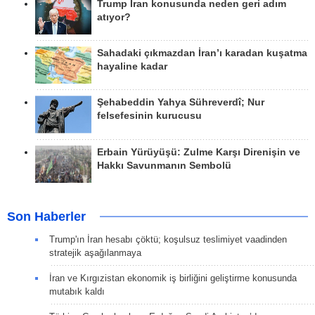
Trump İran konusunda neden geri adım
atıyor?
Sahadaki çıkmazdan İran’ı karadan kuşatma
hayaline kadar
Şehabeddin Yahya Sühreverdî; Nur
felsefesinin kurucusu
Erbain Yürüyüşü: Zulme Karşı Direnişin ve
Hakkı Savunmanın Sembolü
Son Haberler
Trump'ın İran hesabı çöktü; koşulsuz teslimiyet vaadinden
stratejik aşağılanmaya
İran ve Kırgızistan ekonomik iş birliğini geliştirme konusunda
mutabık kaldı