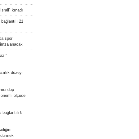
srail'i kınadı
bağlantılı 21
da spor
ü imzalanacak
azı”
zırlık düzeyi
lmendep
i önemli ölçüde
e bağlantılı 8
celiğim
öldürmek