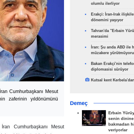
olumlu ilerliyor
Erakçi: İran-Irak ilişkile
dönemini yaşıyor
Tahran'da ''Erbain Yürü
merasimi
İran: Şu anda ABD ile 
müzakere yürütmüyoru
Bakan Erakçi'nin telefo
diplomasisi sürüyor
Kutsal kent Kerbela'dan
İran Cumhurbaşkanı Mesut
nin zaferinin yıldönümünü
Demeç
Erbain Yürü
senin dinine
bakmadan h
 İran Cumhurbaşkanı Mesut
veriyorlar