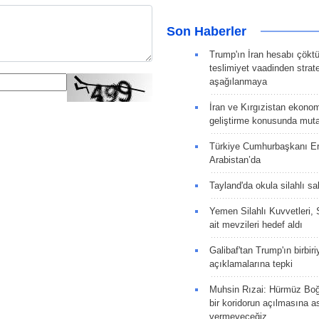
Son Haberler
Trump'ın İran hesabı çökt
teslimiyet vaadinden strate
aşağılanmaya
İran ve Kırgızistan ekonomik
geliştirme konusunda muta
Türkiye Cumhurbaşkanı E
Arabistan’da
Tayland'da okula silahlı sal
Yemen Silahlı Kuvvetleri, 
ait mevzileri hedef aldı
Galibaf'tan Trump'ın birbiri
açıklamalarına tepki
Muhsin Rızai: Hürmüz Boğa
bir koridorun açılmasına as
vermeyeceğiz