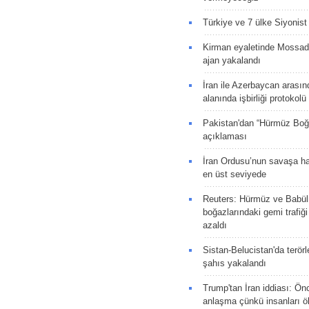
Türkiye ve 7 ülke Siyonist İ
Kirman eyaletinde Mossad 
ajan yakalandı
İran ile Azerbaycan arasın
alanında işbirliği protokol
Pakistan'dan “Hürmüz Boğ
açıklaması
İran Ordusu’nun savaşa ha
en üst seviyede
Reuters: Hürmüz ve Babü
boğazlarındaki gemi trafiğ
azaldı
Sistan-Belucistan'da terörl
şahıs yakalandı
Trump'tan İran iddiası: Ön
anlaşma çünkü insanları 