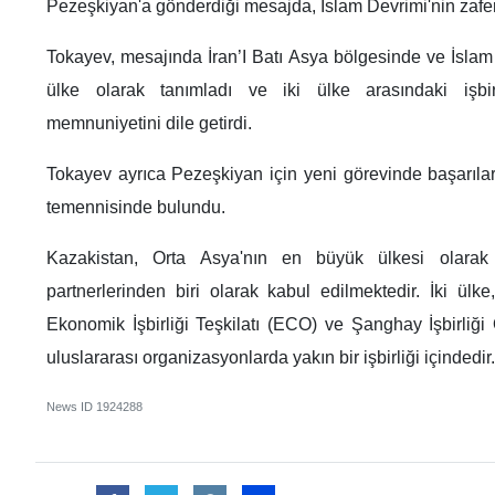
Pezeşkiyan'a gönderdiği mesajda, İslam Devrimi'nin zafer
Tokayev, mesajında İran’I Batı Asya bölgesinde ve İslam 
ülke olarak tanımladı ve iki ülke arasındaki işbi
memnuniyetini dile getirdi.
Tokayev ayrıca Pezeşkiyan için yeni görevinde başarılar 
temennisinde bulundu.
Kazakistan, Orta Asya'nın en büyük ülkesi olarak
partnerlerinden biri olarak kabul edilmektedir. İki ülke, 
Ekonomik İşbirliği Teşkilatı (ECO) ve Şanghay İşbirliği
uluslararası organizasyonlarda yakın bir işbirliği içindedir.
News ID
1924288