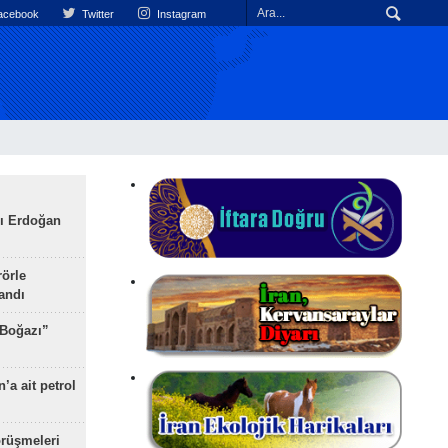
cebook
Twitter
Instagram
ı Erdoğan
rörle
landı
 Boğazı”
’a ait petrol
rüşmeleri