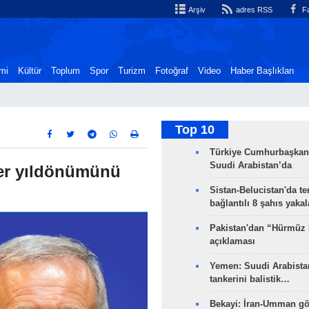
Arşiv
adres RSS
Fa
mi
Kültür
Toplum
Spor
Turizm
Fotoğraf
Video
Haber Başlıkları
Top 10
Türkiye Cumhurbaşkan
Suudi Arabistan’da
afer yıldönümünü
Sistan-Belucistan'da te
bağlantılı 8 şahıs yaka
Pakistan'dan “Hürmüz
açıklaması
Yemen: Suudi Arabistan
tankerini balistik…
Bekayi: İran-Umman gö