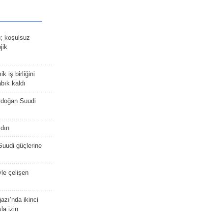
ü; koşulsuz
jik
 iş birliğini
bık kaldı
rdoğan Suudi
dırı
Suudi güçlerine
yle çelişen
zı’nda ikinci
la izin