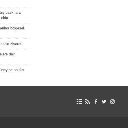
dış baskılara
 oldu
kanları bölgesel
ycan'a ziyaret
lere dair
güneyine saldırı