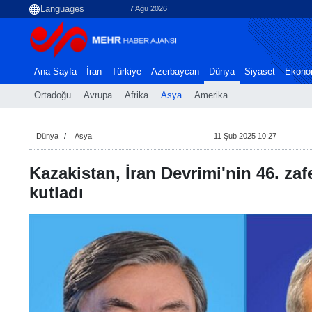
7 Ağu 2026
Ana Sayfa
İran
Türkiye
Azerbaycan
Dünya
Siyaset
Ekono
Ortadoğu
Avrupa
Afrika
Asya
Amerika
Dünya
Asya
11 Şub 2025 10:27
Kazakistan, İran Devrimi'nin 46. z
kutladı