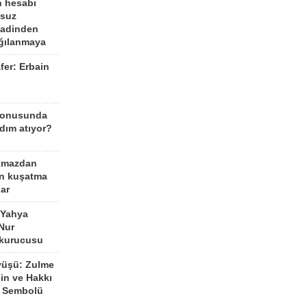
n hesabı
lsuz
aadinden
ağılanmaya
fer: Erbain
ü
konusunda
dım atıyor?
kmazdan
an kuşatma
ar
 Yahya
Nur
 kurucusu
yüşü: Zulme
şin ve Hakkı
 Sembolü