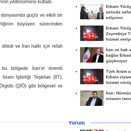
inin yıldönümünü kutladı.
Erbain Yürü
aslında safım
dünyasında güçlü ve etkili bir
ediyoruz
rliğinin büyüyen sürecinden
Erbain Yürü
Zeynebiye Tü
hizmet veriy
diledi ve İran halkı için refah
İran ve Irak 
bağlar Erbai
güçleniyor
 bu bölgede İran'ın önemli
Türk ikram ç
İslam İşbirliği Teşkilatı (İİT),
Erbain ziyare
hizmet sürü
 Örgütü (ŞİÖ) gibi bölgesel ve
İran: Hürmü
rotasını tan
Yorum