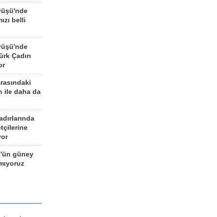
yüşü'nde
ızı belli
yüşü'nde
rk Çadırı
or
arasındaki
n ile daha da
adırlarında
tçilerine
yor
z'ün güney
ımıyoruz