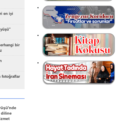
ri en iyi
yüşü''
herhangi bir
z
n
 fotoğraflar
yüşü'nde
 diline
izmet