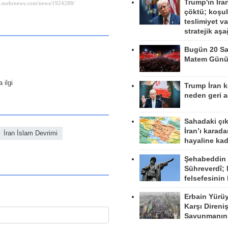
Trump'ın İra
çöktü; koşu
teslimiyet v
stratejik aş
Bugün 20 Sa
Matem Gün
 ilgi
Trump İran 
neden geri a
Sahadaki çı
İran’ı karad
İran İslam Devrimi
hayaline kad
Şehabeddin
Sühreverdî; 
felsefesinin
Erbain Yürü
Karşı Direni
Savunmanın