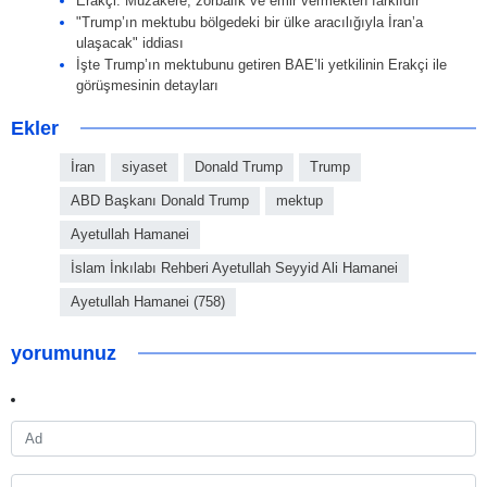
Erakçi: Müzakere, zorbalık ve emir vermekten farklıdır
"Trump’ın mektubu bölgedeki bir ülke aracılığıyla İran’a
ulaşacak" iddiası
İşte Trump’ın mektubunu getiren BAE’li yetkilinin Erakçi ile
görüşmesinin detayları
Ekler
İran
siyaset
Donald Trump
Trump
ABD Başkanı Donald Trump
mektup
Ayetullah Hamanei
İslam İnkılabı Rehberi Ayetullah Seyyid Ali Hamanei
Ayetullah Hamanei (758)
yorumunuz