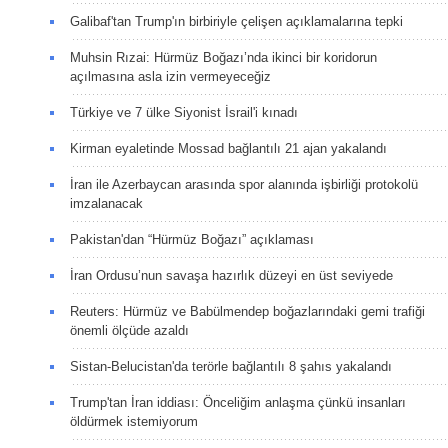
Galibaf'tan Trump'ın birbiriyle çelişen açıklamalarına tepki
Muhsin Rızai: Hürmüz Boğazı’nda ikinci bir koridorun
açılmasına asla izin vermeyeceğiz
Türkiye ve 7 ülke Siyonist İsrail'i kınadı
Kirman eyaletinde Mossad bağlantılı 21 ajan yakalandı
İran ile Azerbaycan arasında spor alanında işbirliği protokolü
imzalanacak
Pakistan'dan “Hürmüz Boğazı” açıklaması
İran Ordusu’nun savaşa hazırlık düzeyi en üst seviyede
Reuters: Hürmüz ve Babülmendep boğazlarındaki gemi trafiği
önemli ölçüde azaldı
Sistan-Belucistan'da terörle bağlantılı 8 şahıs yakalandı
Trump'tan İran iddiası: Önceliğim anlaşma çünkü insanları
öldürmek istemiyorum