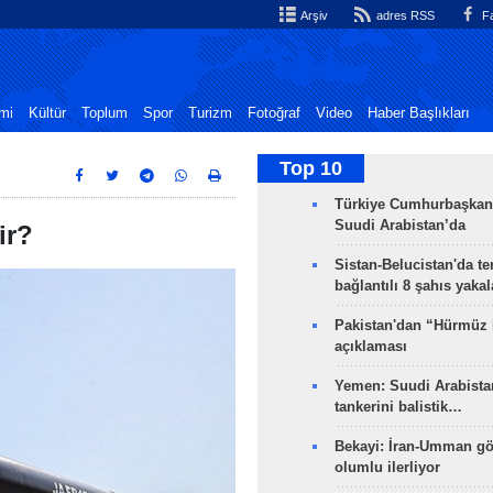
Arşiv
adres RSS
Fa
mi
Kültür
Toplum
Spor
Turizm
Fotoğraf
Video
Haber Başlıkları
Top 10
Türkiye Cumhurbaşkan
Suudi Arabistan’da
ir?
Sistan-Belucistan'da te
bağlantılı 8 şahıs yaka
Pakistan'dan “Hürmüz
açıklaması
Yemen: Suudi Arabistan
tankerini balistik…
Bekayi: İran-Umman gö
olumlu ilerliyor