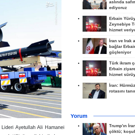
aslında safım
ediyoruz
Erbain Yürü
Zeynebiye Tü
hizmet veriy
İran ve Irak 
bağlar Erbai
güçleniyor
Türk ikram ç
Erbain ziyare
hizmet sürü
İran: Hürmü
rotasını tan
Yorum
Trump'ın İra
 Lideri Ayetullah Ali Hamanei
çöktü; koşu