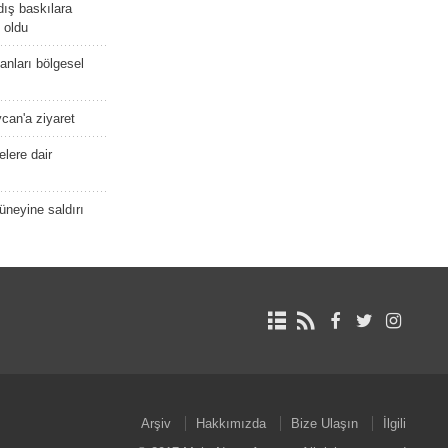
dış baskılara
 oldu
kanları bölgesel
ycan'a ziyaret
lere dair
güneyine saldırı
Arşiv
Hakkımızda
Bize Ulaşın
İlgili