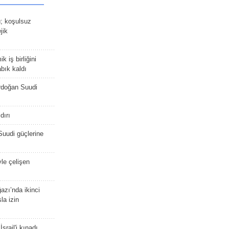
ü; koşulsuz
jik
 iş birliğini
bık kaldı
rdoğan Suudi
dırı
Suudi güçlerine
yle çelişen
zı’nda ikinci
la izin
srail'i kınadı