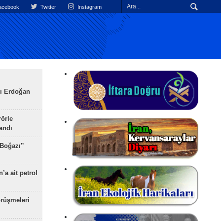
cebook
Twitter
Instagram
ı Erdoğan
rörle
landı
 Boğazı”
’a ait petrol
rüşmeleri