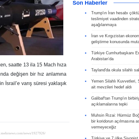
Son Haberler
Trump'ın İran hesabı çökt
teslimiyet vaadinden strate
aşağılanmaya
İran ve Kırgızistan ekonomik
geliştirme konusunda muta
Türkiye Cumhurbaşkanı E
Arabistan’da
ken, saatte 13 ila 15 Mach hıza
Tayland'da okula silahlı sal
ında değişen bir hız anlamına
Yemen Silahlı Kuvvetleri, 
in İsrail’e varış süresi yaklaşık
ait mevzileri hedef aldı
Galibaf'tan Trump'ın birbiri
açıklamalarına tepki
Muhsin Rızai: Hürmüz Boğa
bir koridorun açılmasına as
vermeyeceğiz
Türkiye ve 7 ülke Siyonist İ