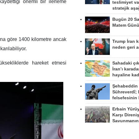
kaydettiği önemli bir ilerleme
teslimiyet v
stratejik aş
Bugün 20 Sa
Matem Gün
rına göre 1400 kilometre ancak
Trump İran 
neden geri a
arılabiliyor.
üksekliklerde hareket etmesi
Sahadaki çı
İran’ı karad
hayaline kad
Şehabeddin
Sühreverdî; 
felsefesinin
Erbain Yürü
Karşı Direni
Savunmanın