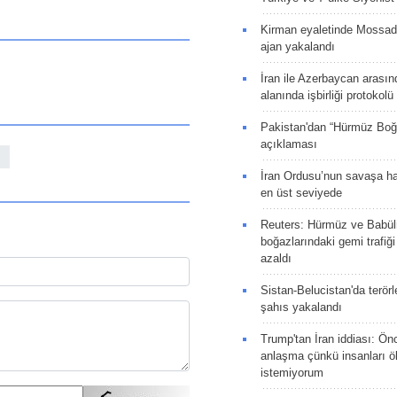
Kirman eyaletinde Mossad 
ajan yakalandı
İran ile Azerbaycan arasın
alanında işbirliği protokol
Pakistan'dan “Hürmüz Boğ
açıklaması
ı
İran Ordusu’nun savaşa ha
en üst seviyede
Reuters: Hürmüz ve Babü
boğazlarındaki gemi trafiğ
azaldı
Sistan-Belucistan'da terörl
şahıs yakalandı
Trump'tan İran iddiası: Ön
anlaşma çünkü insanları 
istemiyorum