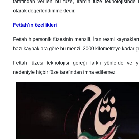
tarafından verilen bu füze, İran’ın füze teknolojisinde 
olarak değerlendirilmektedir.
Fettah'ın özellikleri
Fettah hipersonik füzesinin menzili, İran resmi kaynakla
bazı kaynaklara göre bu menzil 2000 kilometreye kadar çık
Fettah füzesi teknolojisi gereği farklı yönlerde ve y
nedeniyle hiçbir füze tarafından imha edilemez.