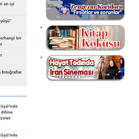
ri en iyi
yüşü''
herhangi bir
z
n
 fotoğraflar
yüşü'nde
 diline
izmet
yüşü'nde