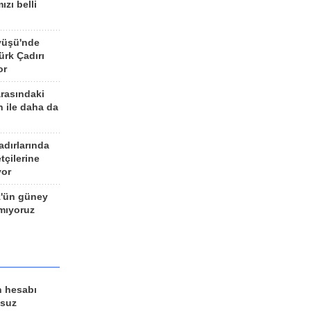
ızı belli
yüşü'nde
rk Çadırı
or
arasındaki
n ile daha da
adırlarında
tçilerine
yor
z'ün güney
ımıyoruz
n hesabı
lsuz