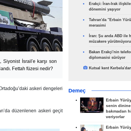
Erakçi: İran-Irak ilişkile
dönemini yaşıyor
Tahran'da ''Erbain Yürü
merasimi
İran: Şu anda ABD ile 
müzakere yürütmüyoru
Bakan Erakçi'nin telefo
diplomasisi sürüyor
Siyonist İsrail'e karşı son
Kutsal kent Kerbela'dan
andı. Fettah füzesi nedir?
, Ortadoğu’daki askeri dengeleri
Demeç
Erbain Yürü
senin dinine
an’da düzenlenen askeri geçit
bakmadan h
veriyorlar
Erbain Yürü