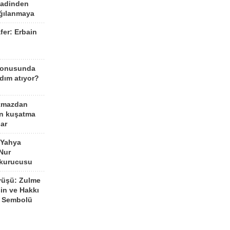
aadinden
ağılanmaya
fer: Erbain
ü
konusunda
dım atıyor?
kmazdan
an kuşatma
ar
 Yahya
Nur
 kurucusu
yüşü: Zulme
şin ve Hakkı
 Sembolü