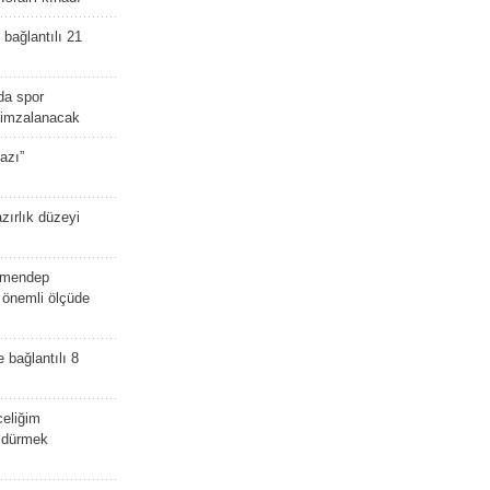
bağlantılı 21
da spor
ü imzalanacak
azı”
zırlık düzeyi
lmendep
i önemli ölçüde
e bağlantılı 8
celiğim
öldürmek