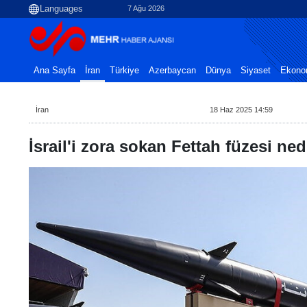
7 Ağu 2026
Ana Sayfa
İran
Türkiye
Azerbaycan
Dünya
Siyaset
Ekono
İran
18 Haz 2025 14:59
İsrail'i zora sokan Fettah füzesi ned