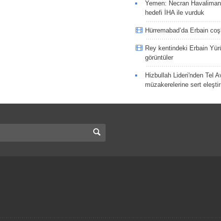
Yemen: Necran Havaliman
hedefi İHA ile vurduk
Hürremabad’da Erbain co
Rey kentindeki Erbain Yü
görüntüler
Hizbullah Lideri'nden Tel A
müzakerelerine sert eleştir