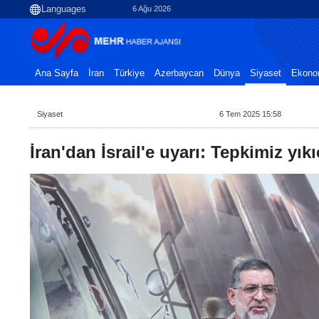
6 Ağu 2026
Ana Sayfa
İran
Türkiye
Azerbaycan
Dünya
Siyaset
Ekono
Siyaset
6 Tem 2025 15:58
İran'dan İsrail'e uyarı: Tepkimiz yıkı