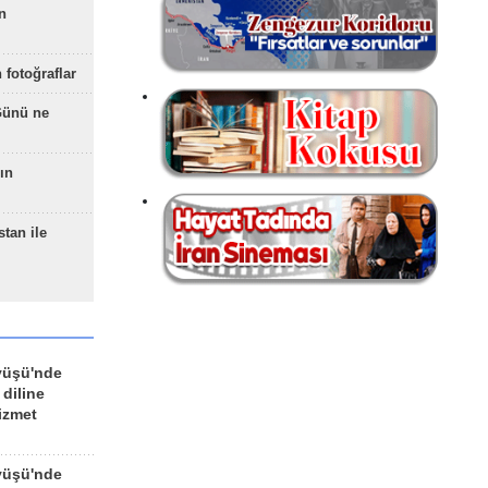
n
 fotoğraflar
Günü ne
ın
stan ile
yüşü'nde
 diline
izmet
yüşü'nde