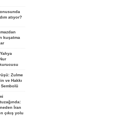
konusunda
dım atıyor?
kmazdan
an kuşatma
ar
 Yahya
Nur
 kurucusu
yüşü: Zulme
şin ve Hakkı
 Sembolü
mi
 tuzağında:
neden İran
n çıkış yolu