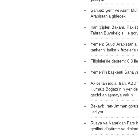
Şahbaz Şerif ve Asım Müni
Arabistan’a gidecek
İran İçişleri Bakanı, Pakis
Tahran Büyükelçisi ile gör
Yemen: Suudi Arabistan’a a
tankerini balistik füzelerle
Filipinler'de deprem: 6.3 il
Yemen’in başkenti Sana’ya
Axios'tan iddia: İran, AB
Hürmüz Boğazı’nın yeniden
geçici anlaşmaya yakın
Bekayi: İran-Umman görüş
ilerliyor
Rusya ve Katar’dan Fars K
gerilimi düşürme ve diplom