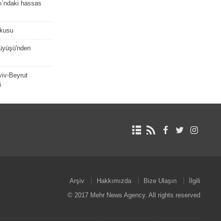
ı’ndaki hassas
şkusu
rüyüşü'nden
viv-Beyrut
i
Arşiv
Hakkımızda
Bize Ulaşın
İlgili
© 2017 Mehr News Agency. All rights reserved