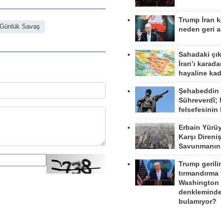
Trump İran 
 Günlük Savaş
neden geri a
Sahadaki çı
İran’ı karad
hayaline kad
Şehabeddin
Sühreverdî; 
felsefesinin
Erbain Yürü
Karşı Direni
Savunmanın
Trump gerili
tırmandırma
Washington 
denkleminde
bulamıyor?