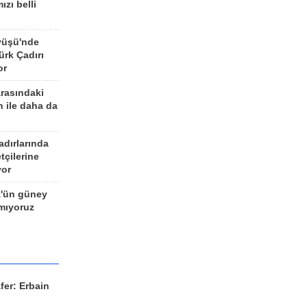
ızı belli
yüşü'nde
rk Çadırı
or
arasındaki
n ile daha da
adırlarında
tçilerine
yor
z'ün güney
ımıyoruz
fer: Erbain
ü