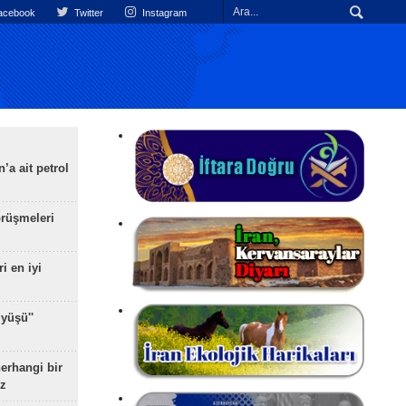
cebook
Twitter
Instagram
’a ait petrol
rüşmeleri
ri en iyi
yüşü''
herhangi bir
z