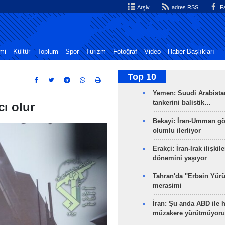
Arşiv
adres RSS
Fa
mi
Kültür
Toplum
Spor
Turizm
Fotoğraf
Video
Haber Başlıkları
Top 10
Yemen: Suudi Arabistan
tankerini balistik…
cı olur
Bekayi: İran-Umman gö
olumlu ilerliyor
Erakçi: İran-Irak ilişkile
dönemini yaşıyor
Tahran'da ''Erbain Yürü
merasimi
İran: Şu anda ABD ile 
müzakere yürütmüyoru