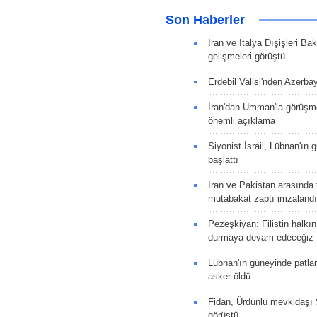
Son Haberler
İran ve İtalya Dışişleri Ba
gelişmeleri görüştü
Erdebil Valisi'nden Azerba
İran'dan Umman'la görüşme
önemli açıklama
Siyonist İsrail, Lübnan'ın 
başlattı
İran ve Pakistan arasında t
mutabakat zaptı imzalandı
Pezeşkiyan: Filistin halkı
durmaya devam edeceğiz
Lübnan'ın güneyinde patla
asker öldü
Fidan, Ürdünlü mevkidaşı S
görüştü