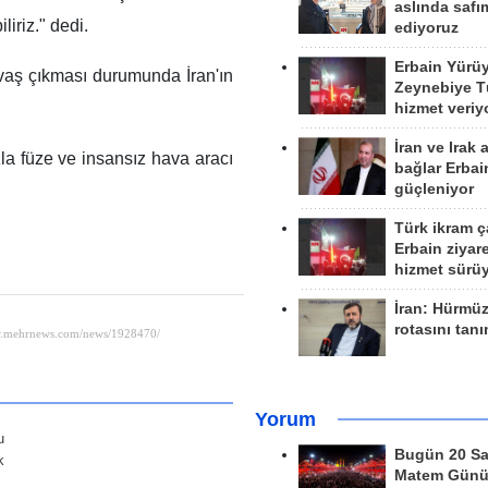
aslında safım
iriz." dedi.
ediyoruz
Erbain Yürü
avaş çıkması durumunda İran'ın
Zeynebiye Tü
hizmet veriy
İran ve Irak 
zla füze ve insansız hava aracı
bağlar Erbai
güçleniyor
Türk ikram ç
Erbain ziyare
hizmet sürü
İran: Hürmü
rotasını tan
Yorum
u
Bugün 20 Sa
k
Matem Gün