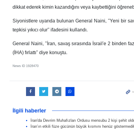
dikkat ederek kimin kazandığını veya kaybettiğini öğrenebil
Siyonistlere uyarıda bulunan General Naini, ''Yeni bir s
tepkisi yıkıcı olur'' ifadesini kullandı.
General Naini, "İran, savaş sırasında İsrail'e 2 binden fa
(İHA) fırlattı" diye konuştu.
News ID
1928470
İlgili haberler
İran'da Devrim Muhafızları Ordusu mensubu 2 kişi şehit old
İran’ın etkili füze gücünün büyük kısmını henüz göstermedi