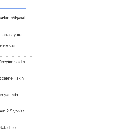
kanları bölgesel
ycan'a ziyaret
lere dair
güneyine saldırı
icarete ilişkin
nın yanında
ma: 2 Siyonist
afadi ile