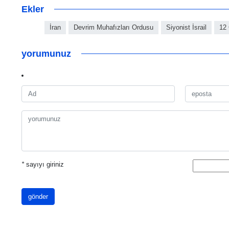
Ekler
İran
Devrim Muhafızları Ordusu
Siyonist İsrail
12
yorumunuz
*
sayıyı giriniz
gönder