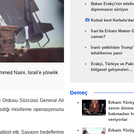
Bakan Erakçi'nin telefo
diplomasisi sürüyor
Kutsal kent Kerbela'dan
İran'da Erbain Matem 
zaman?
İranlı yetkiliden Trump’
tehditlerine yanıt
Erakçi, Türkiye ve Paki
bölgesel gelişmeleri…
med Naini, İsrail'e yönelik
Demeç
ı Ordusu Sözcüsü General Ali
Erbain Yürü
senin dinine
lediği misilleme operasyonunu
bakmadan h
veriyorlar
Erbain Yürü
altüst etti. Savaşın hedeflerine