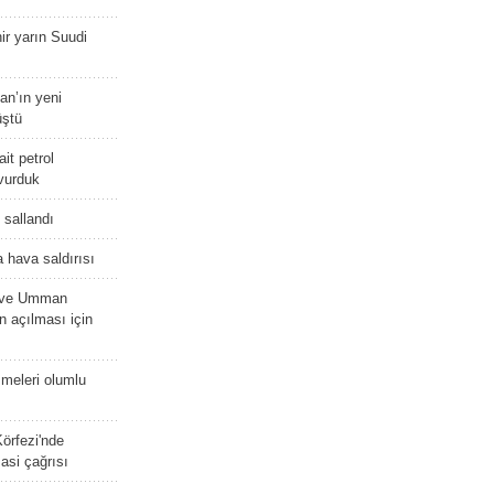
r yarın Suudi
tan’ın yeni
üştü
it petrol
 vurduk
e sallandı
 hava saldırısı
D ve Umman
 açılması için
meleri olumlu
örfezi'nde
asi çağrısı