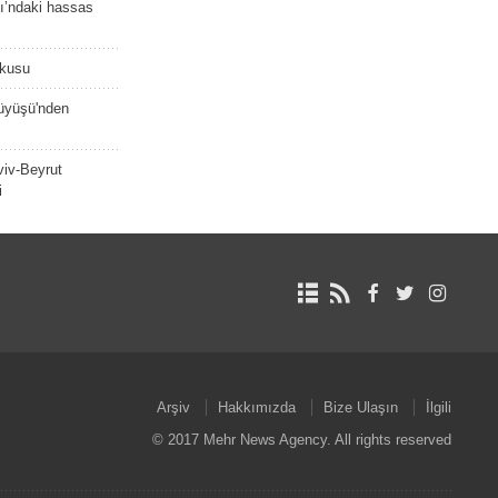
ı’ndaki hassas
şkusu
rüyüşü'nden
viv-Beyrut
i
Arşiv
Hakkımızda
Bize Ulaşın
İlgili
© 2017 Mehr News Agency. All rights reserved