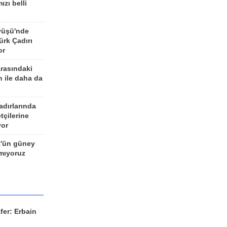
ızı belli
yüşü'nde
rk Çadırı
or
arasındaki
n ile daha da
adırlarında
tçilerine
yor
z'ün güney
ımıyoruz
fer: Erbain
ü