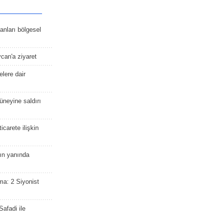
kanları bölgesel
ycan'a ziyaret
lere dair
güneyine saldırı
icarete ilişkin
nın yanında
ma: 2 Siyonist
afadi ile