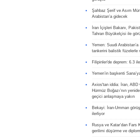
Şahbaz Şerif ve Asım Müni
Arabistan’a gidecek
İran İçişleri Bakanı, Pakis
Tahran Büyükelçisi ile gör
Yemen: Suudi Arabistan’a a
tankerini balistik füzelerle
Filipinler'de deprem: 6.3 il
Yemen’in başkenti Sana’ya
Axios'tan iddia: İran, AB
Hürmüz Boğazı’nın yeniden
geçici anlaşmaya yakın
Bekayi: İran-Umman görüş
ilerliyor
Rusya ve Katar’dan Fars K
gerilimi düşürme ve diplom