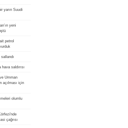
r yarın Suudi
tan’ın yeni
üştü
it petrol
 vurduk
e sallandı
 hava saldırısı
D ve Umman
 açılması için
meleri olumlu
örfezi'nde
asi çağrısı