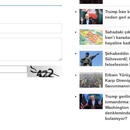
Trump İran 
neden geri a
Sahadaki çı
İran’ı karad
hayaline kad
Şehabeddin
Sühreverdî; 
felsefesinin
Erbain Yürü
Karşı Direni
Savunmanın
Trump gerili
tırmandırma
Washington 
denkleminde
bulamıyor?