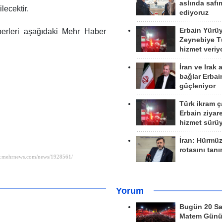
aslında safım
lecektir.
ediyoruz
Erbain Yürü
erleri aşağıdaki Mehr Haber
Zeynebiye Tü
hizmet veriy
İran ve Irak 
bağlar Erbai
güçleniyor
Türk ikram ç
Erbain ziyare
hizmet sürü
İran: Hürmü
rotasını tan
Yorum
Bugün 20 Sa
Matem Gün