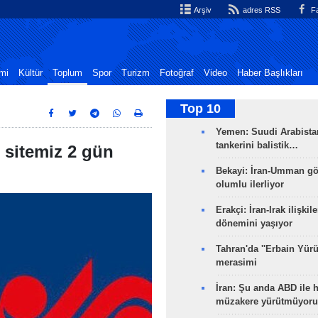
Arşiv
adres RSS
Fa
mi
Kültür
Toplum
Spor
Turizm
Fotoğraf
Video
Haber Başlıkları
Top 10
Yemen: Suudi Arabistan
tankerini balistik…
 sitemiz 2 gün
Bekayi: İran-Umman gö
olumlu ilerliyor
Erakçi: İran-Irak ilişkile
dönemini yaşıyor
Tahran'da ''Erbain Yürü
merasimi
İran: Şu anda ABD ile 
müzakere yürütmüyoru