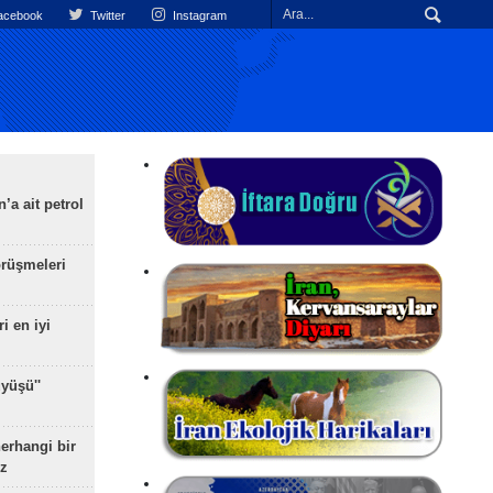
cebook
Twitter
Instagram
’a ait petrol
rüşmeleri
ri en iyi
yüşü''
herhangi bir
z