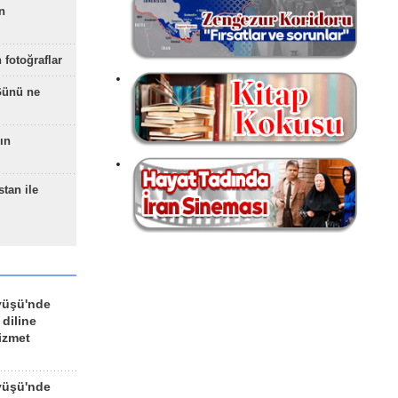
n
 fotoğraflar
Günü ne
ın
stan ile
yüşü'nde
 diline
izmet
yüşü'nde