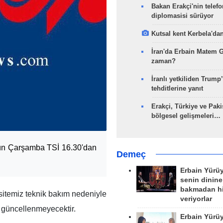
Bakan Erakçi'nin telefo
diplomasisi sürüyor
Kutsal kent Kerbela'dan
İran'da Erbain Matem 
zaman?
İranlı yetkiliden Trump’
tehditlerine yanıt
Erakçi, Türkiye ve Paki
bölgesel gelişmeleri…
gün Çarşamba TSİ 16.30'dan
Demeç
Erbain Yürü
senin dinine
bakmadan h
 sitemiz teknik bakım nedeniyle
veriyorlar
 güncellenmeyecektir.
Erbain Yürü