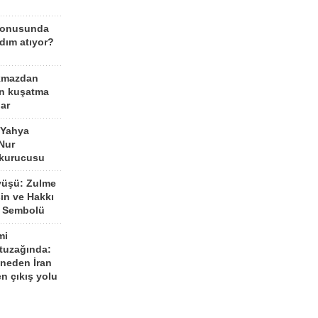
konusunda
dım atıyor?
kmazdan
an kuşatma
ar
 Yahya
Nur
 kurucusu
yüşü: Zulme
şin ve Hakkı
 Sembolü
mi
 tuzağında:
neden İran
n çıkış yolu