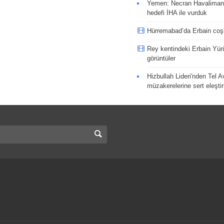
Yemen: Necran Havaliman
hedefi İHA ile vurduk
Hürremabad’da Erbain co
Rey kentindeki Erbain Yü
görüntüler
Hizbullah Lideri'nden Tel A
müzakerelerine sert eleştir