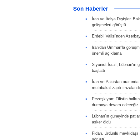
Son Haberler
İran ve İtalya Dışişleri Ba
gelişmeleri görüştü
Erdebil Valisi'nden Azerba
İran'dan Umman'la görüşme
önemli açıklama
Siyonist İsrail, Lübnan'ın 
başlattı
İran ve Pakistan arasında t
mutabakat zaptı imzalandı
Pezeşkiyan: Filistin halkı
durmaya devam edeceğiz
Lübnan'ın güneyinde patla
asker öldü
Fidan, Ürdünlü mevkidaşı S
görüştü