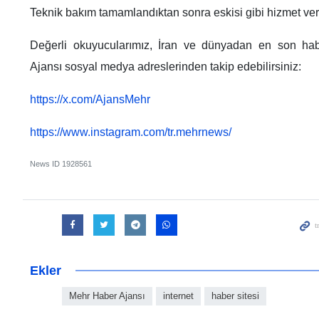
Teknik bakım tamamlandıktan sonra eskisi gibi hizmet veri
Değerli okuyucularımız, İran ve dünyadan en son hab
Ajansı sosyal medya adreslerinden takip edebilirsiniz:
https://x.com/AjansMehr
https://www.instagram.com/tr.mehrnews/
News ID
1928561
Ekler
Mehr Haber Ajansı
internet
haber sitesi