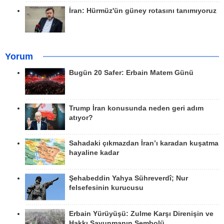
İran: Hürmüz'ün güney rotasını tanımıyoruz
Yorum
Bugün 20 Safer: Erbain Matem Günü
Trump İran konusunda neden geri adım
atıyor?
Sahadaki çıkmazdan İran’ı karadan kuşatma
hayaline kadar
Şehabeddin Yahya Sühreverdî; Nur
felsefesinin kurucusu
Erbain Yürüyüşü: Zulme Karşı Direnişin ve
Hakkı Savunmanın Sembolü