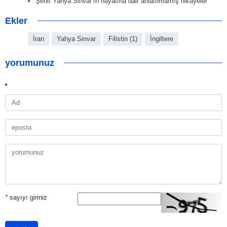
Şehit Yahya Sinvar’ın hayatına dair anlatılmamış hikayeler
Ekler
İran
Yahya Sinvar
Filistin (1)
İngiltere
yorumunuz
*
sayıyı giriniz