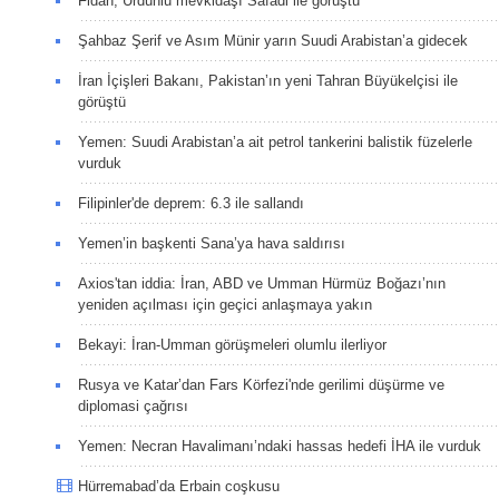
Fidan, Ürdünlü mevkidaşı Safadi ile görüştü
Şahbaz Şerif ve Asım Münir yarın Suudi Arabistan’a gidecek
İran İçişleri Bakanı, Pakistan’ın yeni Tahran Büyükelçisi ile
görüştü
Yemen: Suudi Arabistan’a ait petrol tankerini balistik füzelerle
vurduk
Filipinler'de deprem: 6.3 ile sallandı
Yemen’in başkenti Sana’ya hava saldırısı
Axios'tan iddia: İran, ABD ve Umman Hürmüz Boğazı’nın
yeniden açılması için geçici anlaşmaya yakın
Bekayi: İran-Umman görüşmeleri olumlu ilerliyor
Rusya ve Katar’dan Fars Körfezi'nde gerilimi düşürme ve
diplomasi çağrısı
Yemen: Necran Havalimanı’ndaki hassas hedefi İHA ile vurduk
Hürremabad’da Erbain coşkusu