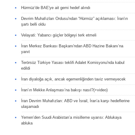
Hürmüz'de BAE'ye ait gemi hedef alındı
Devrim Muhafızları Ordusu'ndan “Hürmüz” açıklaması: İran'ın
şartı belli oldu
Velayati: Yabancı güçler bölgeyi terk etmeli
İran Merkez Bankası Başkanı'ndan ABD Hazine Bakanı’na
yanıt
Terörsüz Türkiye Yasası teklifi Adalet Komisyonu'nda kabul
edildi
İran diyaloğa açık, ancak egemenliğinden taviz vermeyecek
İran’ın Mekke Anlaşması’na bakışı nasıl?(+video)
İran Devrim Muhafızları: ABD ve İsrail, İran’a karşı hedeflerine
ulaşamadı
Yemen’den Suudi Arabistan’a misilleme uyarısı: Ablukaya
abluka