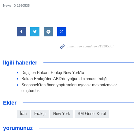
News ID
1930535
İlgili haberler
Dışişleri Bakanı Erakçi New York'ta
Bakan Erakçi'den ABD'de yoğun diplomasi trafiği
Snapback’ten önce yaptırımları aşacak mekanizmalar
oluşturduk
Ekler
İran
Erakçi
New York
BM Genel Kurul
yorumunuz