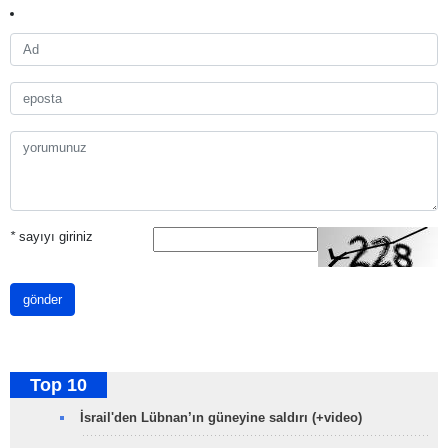
*
sayıyı giriniz
gönder
Top 10
İsrail'den Lübnan’ın güneyine saldırı (+video)