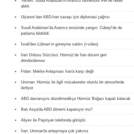
Yemen: Suudi Arabistan'ın Aramco rafinerisini İHA ile hedef
aldık
Ulyanov’dan ABD-İran savaşı için diplomasi çağrısı
Suudi Arabistan’da Aramco tesisinde yangın: Cübeyl’de de
patlama bildirildi
İsrail'den Lübnan’ın güneyine saldırı (+video)
İran Ordusu Sözcüsü: Hürmüz’de İran düzeni geri
döndürülemez
Fidan: Mekke Anlaşması İran'a karşı değil
Umman: Hürmüz ile ilgili müzakereler olumlu bir atmosferde
ilerliyor
ABD davranışını düzeltmedikçe Hürmüz Boğazı kapalı kalacak
Batı Asya'da ABD dönemi kapanıyor mu?
Aliyev ile Paşinyan telefonda görüştü
İran: Umman'la anlaşmaya çok yakınız