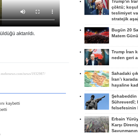
Trump'ın İra
çöktü; koşu
teslimiyet v
stratejik aş
Bugün 20 Sa
ldüğü aktarıldı.
Matem Gün
Trump İran 
neden geri a
Sahadaki çı
İran’ı karad
hayaline kad
Şehabeddin
Sühreverdî; 
nı kaybetti
felsefesinin
betti
Erbain Yürü
Karşı Direni
Savunmanın
)