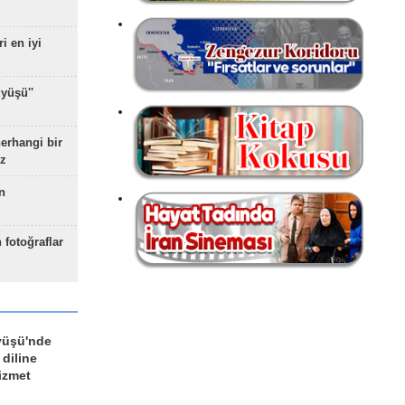
ri en iyi
yüşü''
herhangi bir
z
n
 fotoğraflar
yüşü'nde
 diline
izmet