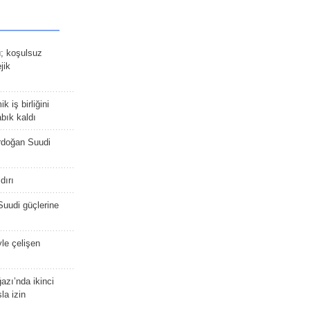
ü; koşulsuz
jik
 iş birliğini
bık kaldı
rdoğan Suudi
dırı
Suudi güçlerine
yle çelişen
zı’nda ikinci
la izin