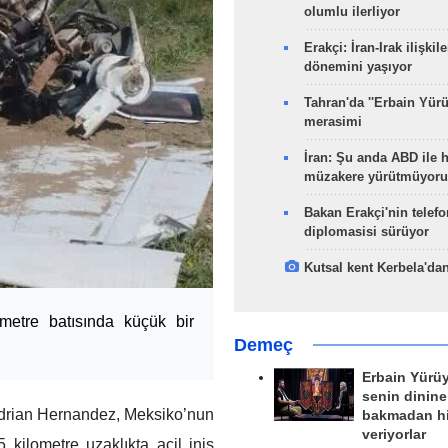
olumlu ilerliyor
Erakçi: İran-Irak ilişkile
dönemini yaşıyor
Tahran'da ''Erbain Yürü
merasimi
İran: Şu anda ABD ile 
müzakere yürütmüyoru
Bakan Erakçi'nin telefo
diplomasisi sürüyor
Kutsal kent Kerbela'dan
metre batısında küçük bir
Demeç
Erbain Yürü
senin dinine
drian Hernandez, Meksiko’nun
bakmadan h
veriyorlar
 kilometre uzaklıkta acil iniş