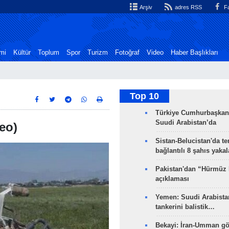
Arşiv
adres RSS
Fa
mi
Kültür
Toplum
Spor
Turizm
Fotoğraf
Video
Haber Başlıkları
Top 10
Türkiye Cumhurbaşkan
Suudi Arabistan’da
eo)
Sistan-Belucistan'da te
bağlantılı 8 şahıs yaka
Pakistan'dan “Hürmüz
açıklaması
Yemen: Suudi Arabistan
tankerini balistik…
Bekayi: İran-Umman gö