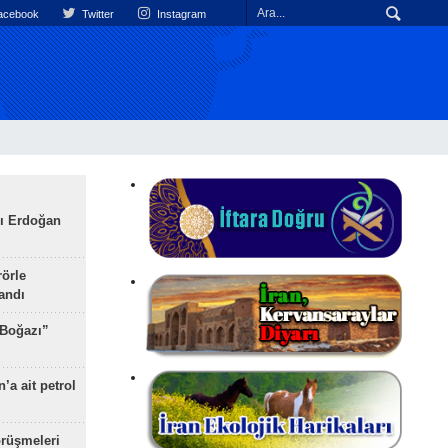
cebook
Twitter
Instagram
ı Erdoğan
rörle
landı
 Boğazı”
’a ait petrol
rüşmeleri