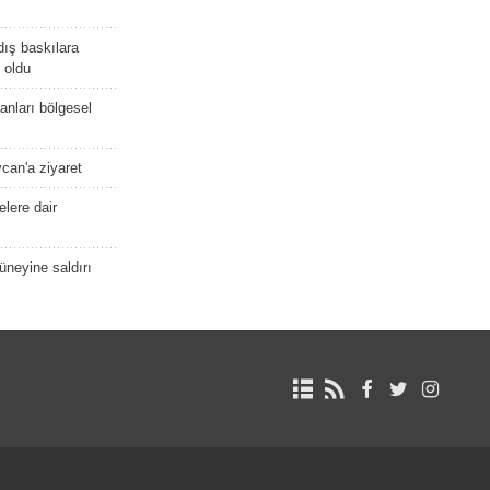
dış baskılara
 oldu
kanları bölgesel
ycan'a ziyaret
lere dair
güneyine saldırı