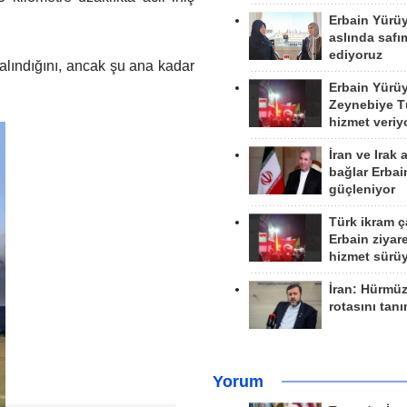
Erbain Yürü
aslında safım
ediyoruz
 alındığını, ancak şu ana kadar
Erbain Yürü
Zeynebiye Tü
hizmet veriy
İran ve Irak 
bağlar Erbai
güçleniyor
Türk ikram ç
Erbain ziyare
hizmet sürü
İran: Hürmü
rotasını tan
Yorum