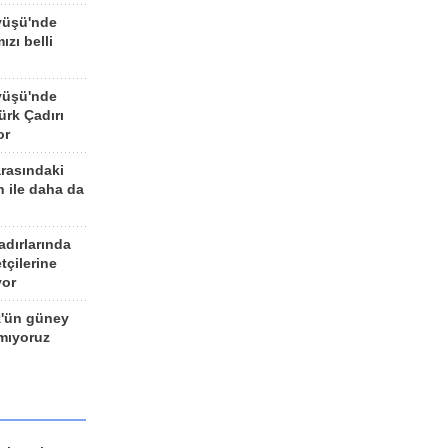
yüşü'nde
ızı belli
yüşü'nde
rk Çadırı
or
arasındaki
n ile daha da
adırlarında
tçilerine
yor
z'ün güney
ımıyoruz