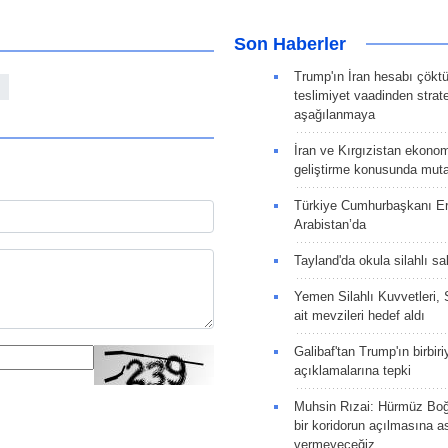
Son Haberler
Trump'ın İran hesabı çökt
teslimiyet vaadinden strate
aşağılanmaya
İran ve Kırgızistan ekonomik
geliştirme konusunda muta
Türkiye Cumhurbaşkanı E
Arabistan’da
Tayland'da okula silahlı sal
Yemen Silahlı Kuvvetleri, 
ait mevzileri hedef aldı
Galibaf'tan Trump'ın birbiri
açıklamalarına tepki
Muhsin Rızai: Hürmüz Boğa
bir koridorun açılmasına as
vermeyeceğiz