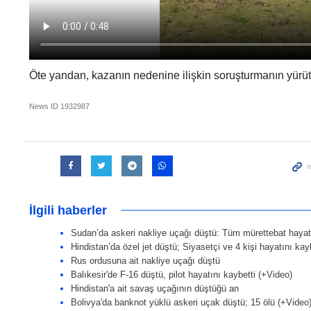
Öte yandan, kazanın nedenine ilişkin soruşturmanın yürütü
News ID
1932987
İlgili haberler
Sudan’da askeri nakliye uçağı düştü: Tüm mürettebat hayatı
Hindistan’da özel jet düştü; Siyasetçi ve 4 kişi hayatını kay
Rus ordusuna ait nakliye uçağı düştü
Balıkesir'de F-16 düştü, pilot hayatını kaybetti (+Video)
Hindistan'a ait savaş uçağının düştüğü an
Bolivya'da banknot yüklü askeri uçak düştü; 15 ölü (+Video