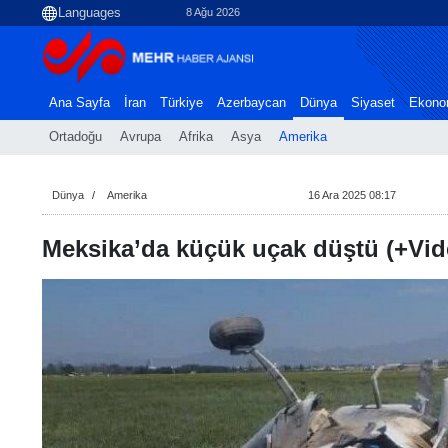
8 Ağu 2026
Ana Sayfa
İran
Türkiye
Azerbaycan
Dünya
Siyaset
Ekono
Ortadoğu
Avrupa
Afrika
Asya
Amerika
Dünya
Amerika
16 Ara 2025 08:17
Meksika’da küçük uçak düştü (+Vid