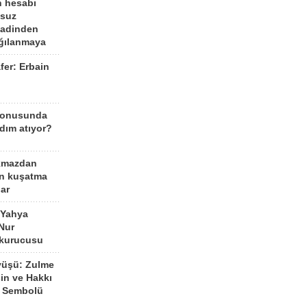
n hesabı
lsuz
aadinden
ağılanmaya
fer: Erbain
ü
konusunda
dım atıyor?
kmazdan
an kuşatma
ar
 Yahya
Nur
 kurucusu
yüşü: Zulme
şin ve Hakkı
 Sembolü