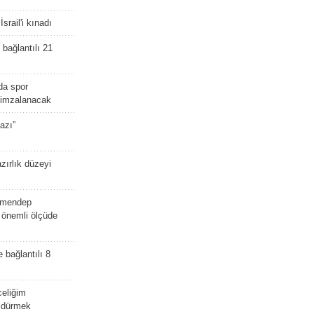
srail'i kınadı
bağlantılı 21
da spor
ü imzalanacak
azı”
zırlık düzeyi
lmendep
i önemli ölçüde
e bağlantılı 8
celiğim
öldürmek