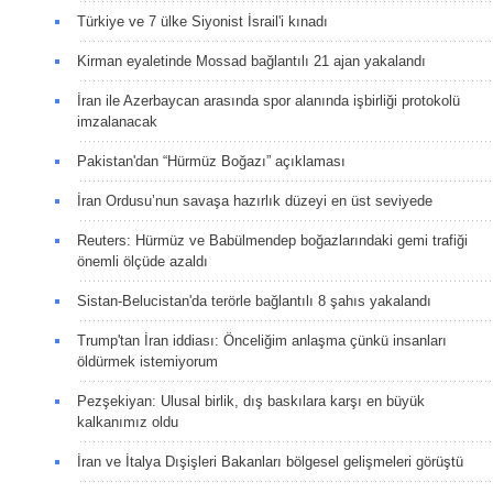
Türkiye ve 7 ülke Siyonist İsrail'i kınadı
Kirman eyaletinde Mossad bağlantılı 21 ajan yakalandı
İran ile Azerbaycan arasında spor alanında işbirliği protokolü
imzalanacak
Pakistan'dan “Hürmüz Boğazı” açıklaması
İran Ordusu’nun savaşa hazırlık düzeyi en üst seviyede
Reuters: Hürmüz ve Babülmendep boğazlarındaki gemi trafiği
önemli ölçüde azaldı
Sistan-Belucistan'da terörle bağlantılı 8 şahıs yakalandı
Trump'tan İran iddiası: Önceliğim anlaşma çünkü insanları
öldürmek istemiyorum
Pezşekiyan: Ulusal birlik, dış baskılara karşı en büyük
kalkanımız oldu
İran ve İtalya Dışişleri Bakanları bölgesel gelişmeleri görüştü