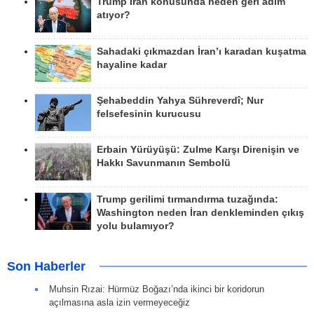
Trump İran konusunda neden geri adım
atıyor?
Sahadaki çıkmazdan İran’ı karadan kuşatma
hayaline kadar
Şehabeddin Yahya Sühreverdî; Nur
felsefesinin kurucusu
Erbain Yürüyüşü: Zulme Karşı Direnişin ve
Hakkı Savunmanın Sembolü
Trump gerilimi tırmandırma tuzağında:
Washington neden İran denkleminden çıkış
yolu bulamıyor?
Son Haberler
Muhsin Rızai: Hürmüz Boğazı’nda ikinci bir koridorun
açılmasına asla izin vermeyeceğiz