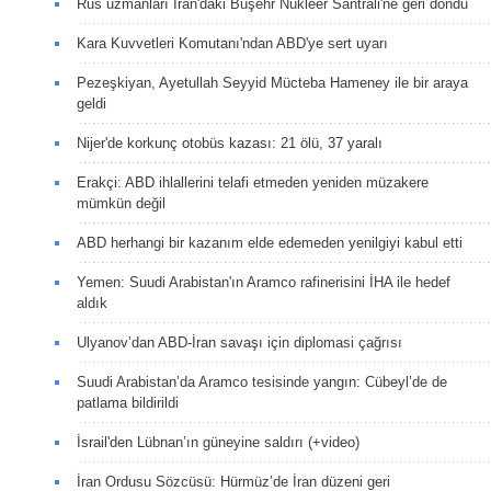
Rus uzmanları İran'daki Buşehr Nükleer Santrali'ne geri döndü
Kara Kuvvetleri Komutanı'ndan ABD'ye sert uyarı
Pezeşkiyan, Ayetullah Seyyid Mücteba Hameney ile bir araya
geldi
Nijer'de korkunç otobüs kazası: 21 ölü, 37 yaralı
Erakçi: ABD ihlallerini telafi etmeden yeniden müzakere
mümkün değil
ABD herhangi bir kazanım elde edemeden yenilgiyi kabul etti
Yemen: Suudi Arabistan'ın Aramco rafinerisini İHA ile hedef
aldık
Ulyanov’dan ABD-İran savaşı için diplomasi çağrısı
Suudi Arabistan’da Aramco tesisinde yangın: Cübeyl’de de
patlama bildirildi
İsrail'den Lübnan’ın güneyine saldırı (+video)
İran Ordusu Sözcüsü: Hürmüz’de İran düzeni geri