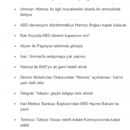
Umman: Hürmüz ile ilgili müzakereler olumlu bir atmosferde
ilerliyor
ABD davranışını düzeltmedikçe Hürmüz Boğazı kapalı kalacak
Batı Asya'da ABD dönemi kapanıyor mu?
Aliyev ile Paşinyan telefonda görüştü
İran: Umman'la anlaşmaya çok yakınız
Hürmüz'de BAE'ye ait gemi hedef alındı
Devrim Muhafızları Ordusu'ndan “Hürmüz” açıklaması: İran'ın
şartı belli oldu
Velayati: Yabancı güçler bölgeyi terk etmeli
İran Merkez Bankası Başkanı'ndan ABD Hazine Bakanı’na
yanıt
Terörsüz Türkiye Yasası teklifi Adalet Komisyonu'nda kabul
edildi