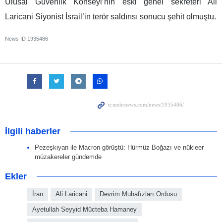
Ulusal Güvenlik Konseyi’nin eski genel sekreteri Ali
Laricani Siyonist İsrail’in terör saldırısı sonucu şehit olmuştu.
News ID
1935486
İlgili haberler
Pezeşkiyan ile Macron görüştü: Hürmüz Boğazı ve nükleer
müzakereler gündemde
Ekler
İran
Ali Laricani
Devrim Muhafızları Ordusu
Ayetullah Seyyid Mücteba Hamaney