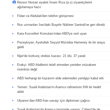
Rezevi Horsan eyaleti İmam Rıza (a.s) ziyaretçilerini
ağırlamaya hazır
Fidan ve Abdulati'den telefon görüşmesi
Rus uzmanları İran'daki Buşehr Nükleer Santrali'ne geri döndü
Kara Kuvvetleri Komutanı'ndan ABD'ye sert uyarı
Pezeşkiyan, Ayetullah Seyyid Mücteba Hameney ile bir araya
geldi
Nijer'de korkunç otobüs kazası: 21 ölü, 37 yaralı
Erakçi: ABD ihlallerini telafi etmeden yeniden müzakere
mümkün değil
ABD herhangi bir kazanım elde edemeden yenilgiyi kabul etti
Yemen: Suudi Arabistan'ın Aramco rafinerisini İHA ile hedef
aldık
Ulyanov’dan ABD-İran savaşı için diplomasi çağrısı
Suudi Arabistan’da Aramco tesisinde yangın: Cübeyl’de de