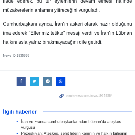
ifade ederek, bu tür eylemlerin devam etmesi halinde
müzakerelerin anlamını yitireceğini vurguladı.
Cumhurbaşkanı ayrıca, İran’ın askeri olarak hazır olduğunu
ima ederek “Ellerimiz tetikte” mesajı verdi ve İran’ın Lübnan
halkını asla yalnız bırakmayacağını dile getirdi.
News ID
1935858
İlgili haberler
İran ve Fransa cumhurbaşkanlarından Lübnan’da ateşkes
vurgusu
Pezeşkiyan: Ateşkes, şehit liderin kanının ve halkın birliğinin