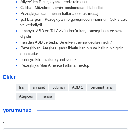
Aliyev'den Pezeşkiyan'a tebrik telefonu
Galibaf: Müzakere zemini başlamadan ihlal edildi
Pezeşkiyan’dan Lübnan halkına destek mesajı
Şahbaz Şerif, Pezeşkiyan ile görüşmeden memnun: Çok sıcak
ve verimliydi
İspanya: ABD ve Tel Aviv’in İran’a karşı savaşı hata ve yasa
dışıdır
İran’dan ABD’ye tepki: Bu erken cayma değilse nedir?
Pezeşkiyan: Ateşkes, şehit liderin kanının ve halkın birliğinin
sonucudur
İranlı yetkili: İhlallere yanıt veririz
Pezeşkiyan'dan Amerika halkına mektup
Ekler
İran
siyaset
Lübnan
ABD 1
Siyonist İsrail
Ateşkes
Fransa
yorumunuz