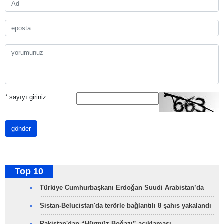
*
sayıyı giriniz
gönder
Top 10
Türkiye Cumhurbaşkanı Erdoğan Suudi Arabistan’da
Sistan-Belucistan'da terörle bağlantılı 8 şahıs yakalandı
Pakistan'dan “Hürmüz Boğazı” açıklaması