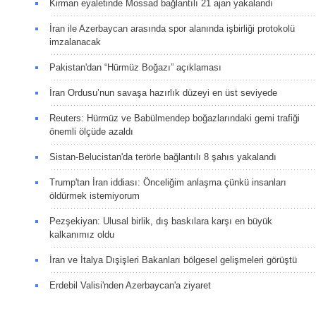
Kirman eyaletinde Mossad bağlantılı 21 ajan yakalandı
İran ile Azerbaycan arasında spor alanında işbirliği protokolü
imzalanacak
Pakistan'dan “Hürmüz Boğazı” açıklaması
İran Ordusu’nun savaşa hazırlık düzeyi en üst seviyede
Reuters: Hürmüz ve Babülmendep boğazlarındaki gemi trafiği
önemli ölçüde azaldı
Sistan-Belucistan'da terörle bağlantılı 8 şahıs yakalandı
Trump'tan İran iddiası: Önceliğim anlaşma çünkü insanları
öldürmek istemiyorum
Pezşekiyan: Ulusal birlik, dış baskılara karşı en büyük
kalkanımız oldu
İran ve İtalya Dışişleri Bakanları bölgesel gelişmeleri görüştü
Erdebil Valisi'nden Azerbaycan'a ziyaret