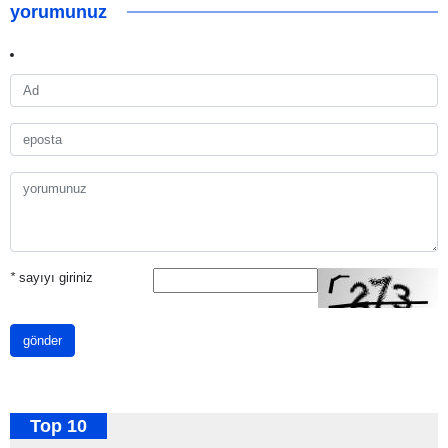
yorumunuz
*
sayıyı giriniz
gönder
Top 10