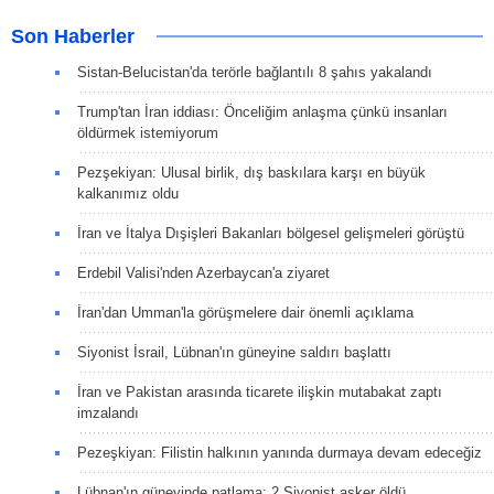
Son Haberler
Sistan-Belucistan'da terörle bağlantılı 8 şahıs yakalandı
Trump'tan İran iddiası: Önceliğim anlaşma çünkü insanları
öldürmek istemiyorum
Pezşekiyan: Ulusal birlik, dış baskılara karşı en büyük
kalkanımız oldu
İran ve İtalya Dışişleri Bakanları bölgesel gelişmeleri görüştü
Erdebil Valisi'nden Azerbaycan'a ziyaret
İran'dan Umman'la görüşmelere dair önemli açıklama
Siyonist İsrail, Lübnan'ın güneyine saldırı başlattı
İran ve Pakistan arasında ticarete ilişkin mutabakat zaptı
imzalandı
Pezeşkiyan: Filistin halkının yanında durmaya devam edeceğiz
Lübnan'ın güneyinde patlama: 2 Siyonist asker öldü