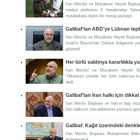
İran Meclisi ve Müzakere Heyeti Başk
medya platformu X hesabından Tahran
mutabakata ilişkin bir mesaj paylaştı.
Galibaf’tan ABD'ye Lübnan tepk
İran Meclisi ve Müzakere Heyeti Başka
İsrail’in Beyrut’taki Dahiye bölgesine yö
gösterdi.
Her türlü saldırıya kararlılıkla y
İran Meclisi ve Müzakere Heyeti B
“Ülkemize yönelik her türlü saldırıya ka
dedi.
Galibaf'tan İran halkı için dikk
İran Meclis Başkanı ve İran’ın baş mü
İran halkının mücadelesinin yüzüncü gün
Galibaf: Kağıt üzerindeki denklem
İran Meclis Başkanı Muhammed Bakır 
değerlendirdi.