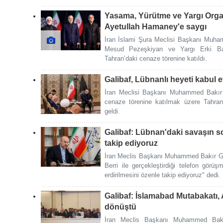
Yasama, Yürütme ve Yargı Organ
Ayetullah Hamaney'e saygı
İran İslami Şura Meclisi Başkanı Muh
Mesud Pezeşkiyan ve Yargı Erki Ba
Tahran’daki cenaze törenine katıldı.
Galibaf, Lübnanlı heyeti kabul et
İran Meclisi Başkanı Muhammed Bakır 
cenaze törenine katılmak üzere Tahran
geldi.
Galibaf: Lübnan'daki savaşın so
takip ediyoruz
İran Meclis Başkanı Muhammed Bakır Ga
Berri ile gerçekleştirdiği telefon gör
erdirilmesini özenle takip ediyoruz" dedi.
Galibaf: İslamabad Mutabakatı, 
dönüştü
İran Meclis Başkanı Muhammed Bakır