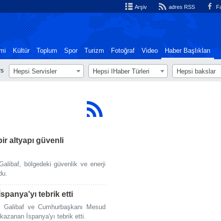
Arşiv
adres RSS
Fa
mi
Kültür
Toplum
Spor
Turizm
Fotoğraf
Video
Haber Başlıkları
rs
Hepsi Servisler
Hepsi اHaber Türleri
Hepsi bakslar
r altyapı güvenli
libaf, bölgedeki güvenlik ve enerji
du.
panya'yı tebrik etti
r Galibaf ve Cumhurbaşkanı Mesud
azanan İspanya'yı tebrik etti.