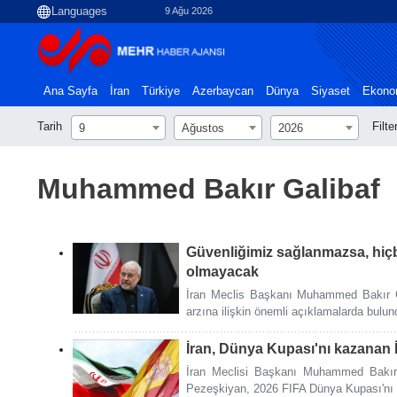
9 Ağu 2026
Ana Sayfa
İran
Türkiye
Azerbaycan
Dünya
Siyaset
Ekono
Tarih
Filte
9
Ağustos
2026
Muhammed Bakır Galibaf
Güvenliğimiz sağlanmazsa, hiçbi
olmayacak
İran Meclis Başkanı Muhammed Bakır Ga
arzına ilişkin önemli açıklamalarda bulun
İran, Dünya Kupası'nı kazanan İs
İran Meclisi Başkanı Muhammed Bakı
Pezeşkiyan, 2026 FIFA Dünya Kupası'nı k