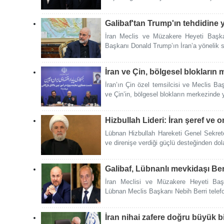
Galibaf'tan Trump'ın tehdidine 
İran Meclis ve Müzakere Heyeti Baş
Başkanı Donald Trump’ın İran’a yönelik sa
İran ve Çin, bölgesel blokların
İran’ın Çin özel temsilcisi ve Meclis 
ve Çin’in, bölgesel blokların merkezinde ye
Hizbullah Lideri: İran şeref ve
Lübnan Hizbullah Hareketi Genel Sekre
ve direnişe verdiği güçlü desteğinden dola
Galibaf, Lübnanlı mevkidaşı Ber
İran Meclisi ve Müzakere Heyeti Ba
Lübnan Meclis Başkanı Nebih Berri telef
İran nihai zafere doğru büyük bi