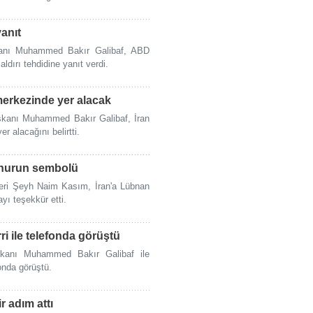
yanıt
kanı Muhammed Bakır Galibaf, ABD
ldırı tehdidine yanıt verdi.
 merkezinde yer alacak
Başkanı Muhammed Bakır Galibaf, İran
r alacağını belirtti.
 onurun sembolü
teri Şeyh Naim Kasım, İran'a Lübnan
yı teşekkür etti.
ri ile telefonda görüştü
şkanı Muhammed Bakır Galibaf ile
onda görüştü.
r adım attı