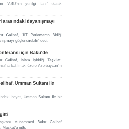
ı “ABD’nin yenilgi ilanı” olarak
ri arasındaki dayanışmayı
 Galibaf, “İİT Parlamento Birliği
nışmayı güçlendirebilir” dedi.
Konferansı için Bakü'de
alibaf, İslam İşbirliği Teşkilatı
ansı'na katılmak üzere Azerbaycan'ın
alibaf, Umman Sultanı ile
indeki heyet, Umman Sultanı ile bir
itti
aşkanı Muhammed Bakır Galibaf
 Maskat’a gitti.