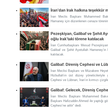
İran'dan Irak halkına teşekkür 
İran Meclis Başkanı Muhammed Bakır 
Hamaney için düzenlenen cenaze törenine 
Pezeşkiyan, Galibaf ve Şehit A
oğlu Irak’taki törene katılacak
İran Cumhurbaşkanı Mesud Pezeşkiya
Galibaf ve Şehit Ayetullah Hameney’in 
katılacak.
Galibaf: Direniş Cephesi ve Lüb
İran Meclisi Başkanı ve Müzakere Heye
Hizbullah'ın üst düzey yöneticileriyle 
Cephesi ve Lübnan, İran’ın kırmızı çizgiler
Galibaf: Gelecek, Direniş Cephes
İran Meclis Başkanı Muhammed Bakır 
Başkanı Hafizuddin Ahmed ile yaptığı gö
Cephesi’ne aittir” dedi.