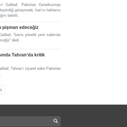
r Galibaf, Pakistan Genelkurmay
ştirdiği görüşmede, İran’ın haklarını
ı belirtti.
rı pişman edeceğiz
baf, “İran'a yönelik yeni saldırılar
ceğiz” dedi.
sında Tahran'da kritik
ibaf, Tahran’ı ziyaret eden Pakistan
.
ki