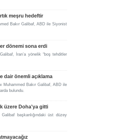
rtık meşru hedeftir
med Bakır Galibaf, ABD ile Siyonist
ler dönemi sona erdi
ibaf, İran’a yönelik “boş tehditler
e dair önemli açıklama
nı Muhammed Bakır Galibaf, ABD ile
arda bulundu.
k üzere Doha'ya gitti
Galibaf başkanlığındaki üst düzey
 atmayacağız