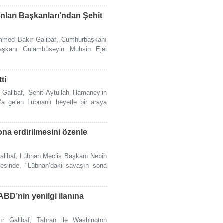
ları Başkanları'ndan Şehit
ammed Bakır Galibaf, Cumhurbaşkanı
şkanı Gulamhüseyin Muhsin Ejei
ti
Galibaf, Şehit Aytullah Hamaney’in
’a gelen Lübnanlı heyetle bir araya
na erdirilmesini özenle
libaf, Lübnan Meclis Başkanı Nebih
üşmesinde, "Lübnan’daki savaşın sona
ABD’nin yenilgi ilanına
 Galibaf, Tahran ile Washington