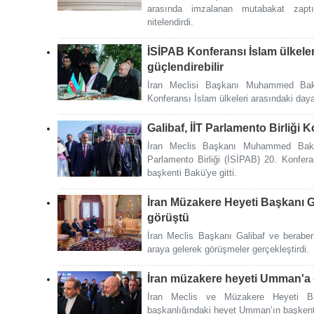
arasında imzalanan mutabakat zaptın
nitelendirdi.
İSİPAB Konferansı İslam ülkele
güçlendirebilir
İran Meclisi Başkanı Muhammed Bakır
Konferansı İslam ülkeleri arasındaki daya
Galibaf, İİT Parlamento Birliği 
İran Meclis Başkanı Muhammed Bakır G
Parlamento Birliği (İSİPAB) 20. Konfer
başkenti Bakü'ye gitti.
İran Müzakere Heyeti Başkanı G
görüştü
İran Meclis Başkanı Galibaf ve beraber
araya gelerek görüşmeler gerçekleştirdi.
İran müzakere heyeti Umman'a g
İran Meclis ve Müzakere Heyeti B
başkanlığındaki heyet Umman’ın başkenti