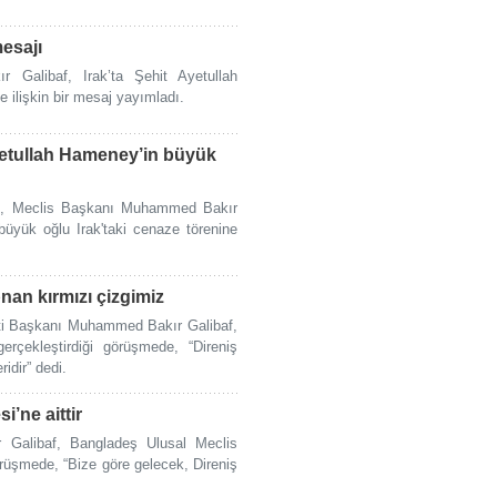
mesajı
Galibaf, Irak’ta Şehit Ayetullah
ilişkin bir mesaj yayımladı.
yetullah Hameney’in büyük
n, Meclis Başkanı Muhammed Bakır
büyük oğlu Irak'taki cenaze törenine
nan kırmızı çizgimiz
ti Başkanı Muhammed Bakır Galibaf,
gerçekleştirdiği görüşmede, “Direniş
idir” dedi.
i’ne aittir
Galibaf, Bangladeş Ulusal Meclis
rüşmede, “Bize göre gelecek, Direniş