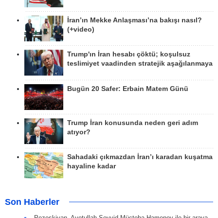
İran’ın Mekke Anlaşması’na bakışı nasıl?
(+video)
Trump'ın İran hesabı çöktü; koşulsuz
teslimiyet vaadinden stratejik aşağılanmaya
Bugün 20 Safer: Erbain Matem Günü
Trump İran konusunda neden geri adım
atıyor?
Sahadaki çıkmazdan İran’ı karadan kuşatma
hayaline kadar
Son Haberler
Pezeşkiyan, Ayetullah Seyyid Mücteba Hameney ile bir araya