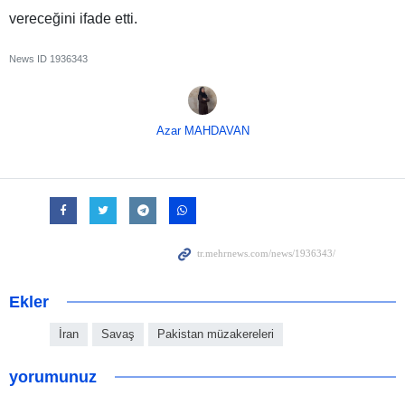
vereceğini ifade etti.
News ID
1936343
Azar MAHDAVAN
Ekler
İran
Savaş
Pakistan müzakereleri
yorumunuz