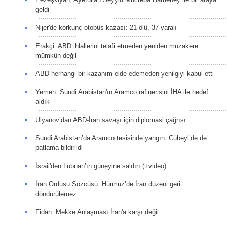
geldi
Nijer'de korkunç otobüs kazası: 21 ölü, 37 yaralı
Erakçi: ABD ihlallerini telafi etmeden yeniden müzakere
mümkün değil
ABD herhangi bir kazanım elde edemeden yenilgiyi kabul etti
Yemen: Suudi Arabistan'ın Aramco rafinerisini İHA ile hedef
aldık
Ulyanov’dan ABD-İran savaşı için diplomasi çağrısı
Suudi Arabistan’da Aramco tesisinde yangın: Cübeyl’de de
patlama bildirildi
İsrail'den Lübnan’ın güneyine saldırı (+video)
İran Ordusu Sözcüsü: Hürmüz’de İran düzeni geri
döndürülemez
Fidan: Mekke Anlaşması İran'a karşı değil