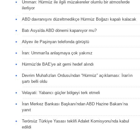
Umman: Hürmüz ile ilgili müzakereler olumlu bir atmosferde
ilerliyor
ABD davranışını düzeltmedikçe Hürmüz Boğazı kapalı kalacak
Batı Asya'da ABD dönemi kapanıyor mu?
Aliyev ile Paşinyan telefonda görüştü
İran: Umman'la anlaşmaya çok yakınız
Hürmüz'de BAE'ye ait gemi hedef alındı
Devrim Muhafızları Ordusu'ndan “Hürmüz” açıklaması: İran'ın
şartı belli oldu
Velayati: Yabancı güçler bölgeyi terk etmeli
İran Merkez Bankası Başkanı'ndan ABD Hazine Bakanı’na
yanıt
Terörsüz Türkiye Yasası teklifi Adalet Komisyonu'nda kabul
edildi