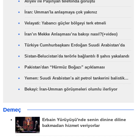
Aliyev ile Paşinyan telefonda görüştü
İran: Umman'la anlaşmaya çok yakınız
Velayati: Yabancı güçler bölgeyi terk etmeli
İran’ın Mekke Anlaşması’na bakışı nasıl?(+video)
Türkiye Cumhurbaşkanı Erdoğan Suudi Arabistan’da
Sistan-Belucistan'da terörle bağlantılı 8 şahıs yakalandı
Pakistan'dan “Hürmüz Boğazı” açıklaması
Yemen: Suudi Arabistan’a ait petrol tankerini balistik…
Bekayi: İran-Umman görüşmeleri olumlu ilerliyor
Demeç
Erbain Yürüyüşü'nde senin dinine diline
bakmadan hizmet veriyorlar