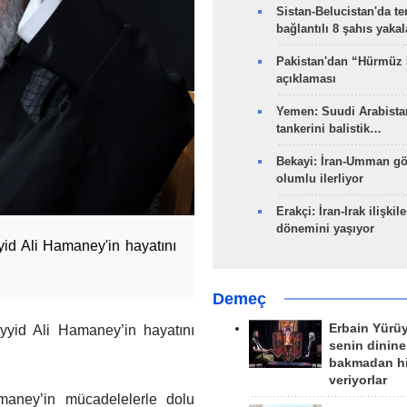
Sistan-Belucistan'da te
bağlantılı 8 şahıs yaka
Pakistan'dan “Hürmüz
açıklaması
Yemen: Suudi Arabistan
tankerini balistik…
Bekayi: İran-Umman gö
olumlu ilerliyor
Erakçi: İran-Irak ilişkile
dönemini yaşıyor
yyid Ali Hamaney'in hayatını
Demeç
Erbain Yürü
yyid Ali Hamaney’in hayatını
senin dinine
bakmadan h
veriyorlar
maney’in mücadelelerle dolu