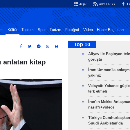
Arşiv
adres RSS
Fa
mi
Kültür
Toplum
Spor
Turizm
Fotoğraf
Video
Haber Başlıkları
Top 10
Aliyev ile Paşinyan tel
görüştü
 anlatan kitap
İran: Umman'la anlaşm
yakınız
Velayati: Yabancı güçle
terk etmeli
İran’ın Mekke Anlaşmas
nasıl?(+video)
Türkiye Cumhurbaşkan
Suudi Arabistan’da