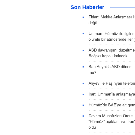
Son Haberler
Fidan: Mekke Anlaşması İr
değil
Umman: Hürmüz ile ilgili 
olumlu bir atmosferde ilerli
ABD davranışını düzeltm
Boğazı kapalı kalacak
Batı Asya'da ABD dönemi 
mu?
Aliyev ile Paşinyan telefo
İran: Umman'la anlaşmaya
Hürmüz'de BAE'ye ait gemi
Devrim Muhafızları Ordus
“Hürmüz” açıklaması: İran'ı
oldu