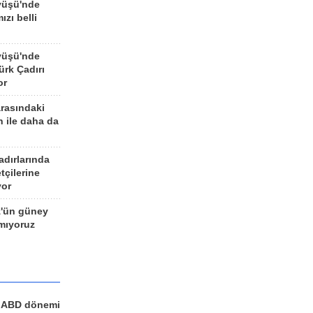
yüşü'nde
ızı belli
yüşü'nde
rk Çadırı
or
arasındaki
n ile daha da
adırlarında
tçilerine
yor
z'ün güney
ımıyoruz
a ABD dönemi