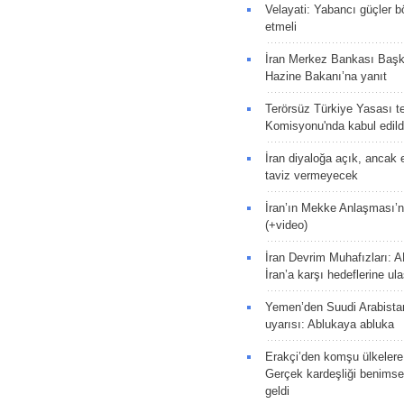
Velayati: Yabancı güçler bö
etmeli
İran Merkez Bankası Baş
Hazine Bakanı’na yanıt
Terörsüz Türkiye Yasası tek
Komisyonu'nda kabul edild
İran diyaloğa açık, ancak
taviz vermeyecek
İran’ın Mekke Anlaşması’n
(+video)
İran Devrim Muhafızları: A
İran’a karşı hedeflerine u
Yemen’den Suudi Arabista
uyarısı: Ablukaya abluka
Erakçi’den komşu ülkelere
Gerçek kardeşliği benims
geldi