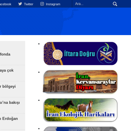
cebook
Twitter
Instagram
efonda
aya çok
r bölgeyi
ı’na bakışı
ı Erdoğan