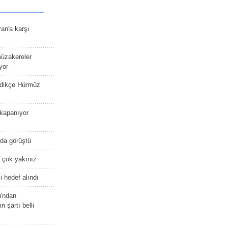
an'a karşı
müzakereler
yor
edikçe Hürmüz
kapanıyor
nda görüştü
 çok yakınız
 hedef alındı
u'ndan
n şartı belli