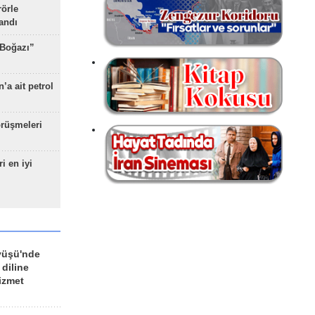
rörle
landı
 Boğazı”
’a ait petrol
rüşmeleri
ri en iyi
yüşü'nde
 diline
izmet