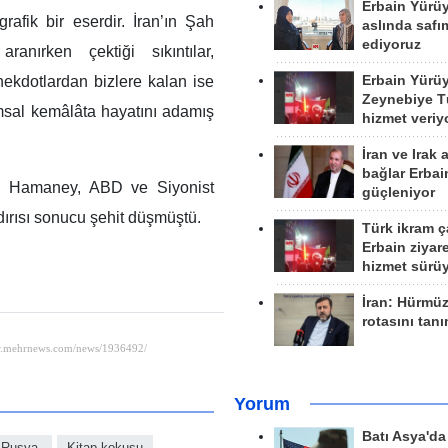
Erbain Yürü
rafik bir eserdir. İran’ın Şah
aslında safım
ediyoruz
anırken çektiği sıkıntılar,
Erbain Yürü
nekdotlardan bizlere kalan ise
Zeynebiye Tü
sal kemâlâta hayatını adamış
hizmet veriy
İran ve Irak 
bağlar Erbai
Ali Hamaney, ABD ve Siyonist
güçleniyor
dırısı sonucu şehit düşmüştü.
Türk ikram ç
Erbain ziyare
hizmet sürü
İran: Hürmü
rotasını tan
Yorum
Batı Asya'd
Rusya,
Kitap kokusu