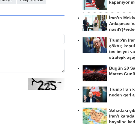
kapanıyor 
İran’ın Mekk
Anlaşması’n
nasıl?(+vide
Trump'ın İra
çöktü; koşu
teslimiyet v
stratejik aş
Bugün 20 Sa
Matem Gün
Trump İran 
neden geri a
Sahadaki çı
İran’ı karad
hayaline kad