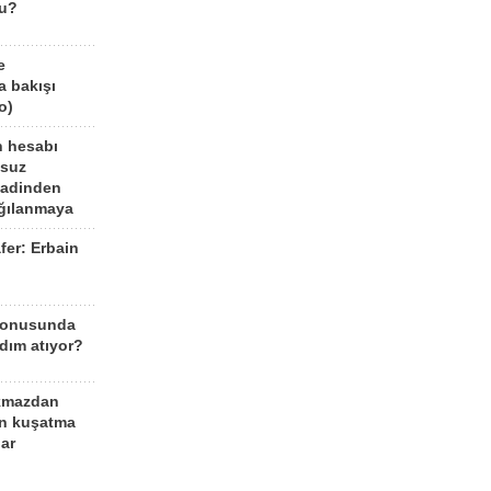
mu?
e
a bakışı
o)
n hesabı
lsuz
aadinden
ağılanmaya
fer: Erbain
ü
konusunda
dım atıyor?
kmazdan
an kuşatma
ar