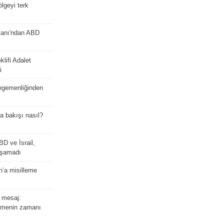
lgeyi terk
kanı'ndan ABD
lifi Adalet
i
 egemenliğinden
a bakışı nasıl?
BD ve İsrail,
laşamadı
n’a misilleme
 mesaj:
emenin zamanı