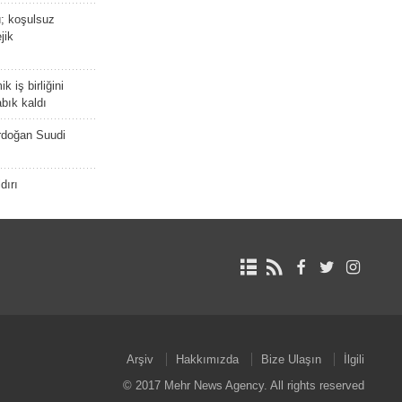
ü; koşulsuz
jik
 iş birliğini
bık kaldı
rdoğan Suudi
dırı
Arşiv
Hakkımızda
Bize Ulaşın
İlgili
© 2017 Mehr News Agency. All rights reserved