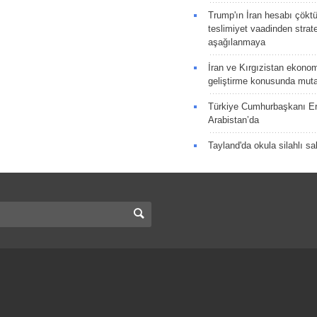
Trump'ın İran hesabı çökt
teslimiyet vaadinden strate
aşağılanmaya
İran ve Kırgızistan ekonomik
geliştirme konusunda muta
Türkiye Cumhurbaşkanı E
Arabistan’da
Tayland'da okula silahlı sal