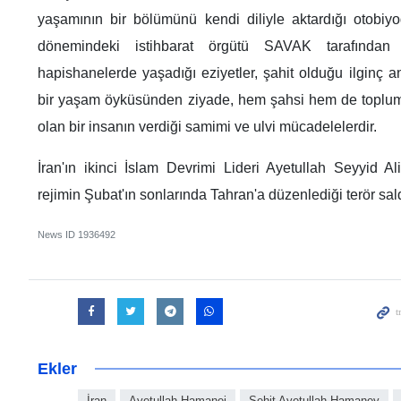
yaşamının bir bölümünü kendi diliyle aktardığı otobiyog
dönemindeki istihbarat örgütü SAVAK tarafından ar
hapishanelerde yaşadığı eziyetler, şahit olduğu ilginç a
bir yaşam öyküsünden ziyade, hem şahsi hem de toplum
olan bir insanın verdiği samimi ve ulvi mücadelelerdir.
İran'ın ikinci İslam Devrimi Lideri Ayetullah Seyyid 
rejimin Şubat'ın sonlarında Tahran'a düzenlediği terör sal
News ID
1936492
Ekler
İran
Ayetullah Hamanei
Şehit Ayetullah Hamaney