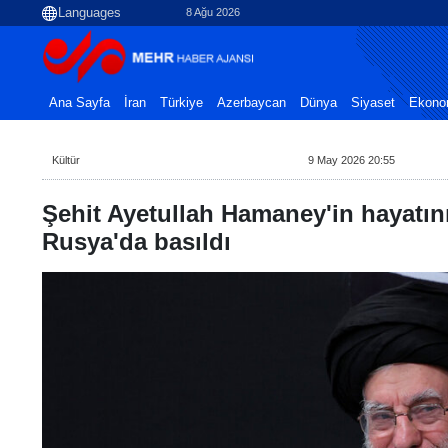
8 Ağu 2026
Ana Sayfa
İran
Türkiye
Azerbaycan
Dünya
Siyaset
Ekono
Kültür
9 May 2026 20:55
Şehit Ayetullah Hamaney'in hayatını
Rusya'da basıldı