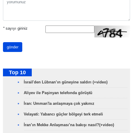
*
sayıyı giriniz
gönder
Top 10
İsrail'den Lübnan’ın güneyine saldırı (+video)
Aliyev ile Paşinyan telefonda görüştü
İran: Umman'la anlaşmaya çok yakınız
Velayati: Yabancı güçler bölgeyi terk etmeli
İran’ın Mekke Anlaşması’na bakışı nasıl?(+video)