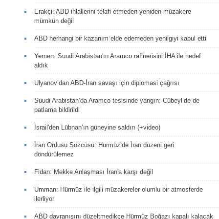
Erakçi: ABD ihlallerini telafi etmeden yeniden müzakere
mümkün değil
ABD herhangi bir kazanım elde edemeden yenilgiyi kabul etti
Yemen: Suudi Arabistan'ın Aramco rafinerisini İHA ile hedef
aldık
Ulyanov’dan ABD-İran savaşı için diplomasi çağrısı
Suudi Arabistan’da Aramco tesisinde yangın: Cübeyl’de de
patlama bildirildi
İsrail'den Lübnan’ın güneyine saldırı (+video)
İran Ordusu Sözcüsü: Hürmüz’de İran düzeni geri
döndürülemez
Fidan: Mekke Anlaşması İran'a karşı değil
Umman: Hürmüz ile ilgili müzakereler olumlu bir atmosferde
ilerliyor
ABD davranışını düzeltmedikçe Hürmüz Boğazı kapalı kalacak