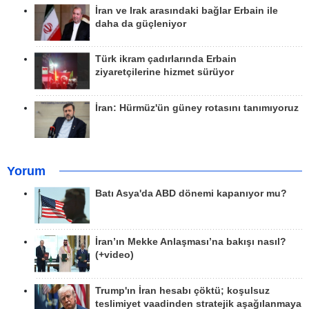
İran ve Irak arasındaki bağlar Erbain ile
daha da güçleniyor
Türk ikram çadırlarında Erbain
ziyaretçilerine hizmet sürüyor
İran: Hürmüz'ün güney rotasını tanımıyoruz
Yorum
Batı Asya'da ABD dönemi kapanıyor mu?
İran’ın Mekke Anlaşması’na bakışı nasıl?
(+video)
Trump'ın İran hesabı çöktü; koşulsuz
teslimiyet vaadinden stratejik aşağılanmaya