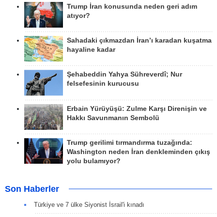
Trump İran konusunda neden geri adım
atıyor?
Sahadaki çıkmazdan İran’ı karadan kuşatma
hayaline kadar
Şehabeddin Yahya Sühreverdî; Nur
felsefesinin kurucusu
Erbain Yürüyüşü: Zulme Karşı Direnişin ve
Hakkı Savunmanın Sembolü
Trump gerilimi tırmandırma tuzağında:
Washington neden İran denkleminden çıkış
yolu bulamıyor?
Son Haberler
Türkiye ve 7 ülke Siyonist İsrail'i kınadı