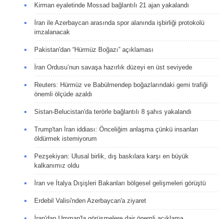
Kirman eyaletinde Mossad bağlantılı 21 ajan yakalandı
İran ile Azerbaycan arasında spor alanında işbirliği protokolü
imzalanacak
Pakistan'dan “Hürmüz Boğazı” açıklaması
İran Ordusu’nun savaşa hazırlık düzeyi en üst seviyede
Reuters: Hürmüz ve Babülmendep boğazlarındaki gemi trafiği
önemli ölçüde azaldı
Sistan-Belucistan'da terörle bağlantılı 8 şahıs yakalandı
Trump'tan İran iddiası: Önceliğim anlaşma çünkü insanları
öldürmek istemiyorum
Pezşekiyan: Ulusal birlik, dış baskılara karşı en büyük
kalkanımız oldu
İran ve İtalya Dışişleri Bakanları bölgesel gelişmeleri görüştü
Erdebil Valisi'nden Azerbaycan'a ziyaret
İran'dan Umman'la görüşmelere dair önemli açıklama