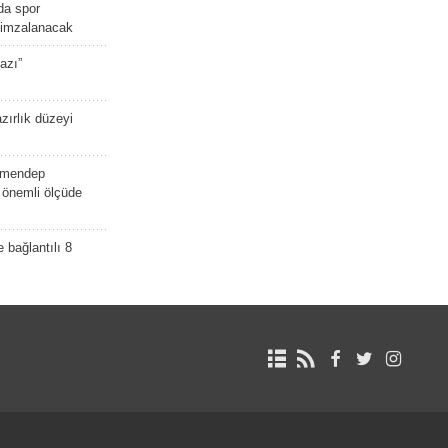
da spor
ü imzalanacak
azı”
zırlık düzeyi
lmendep
i önemli ölçüde
e bağlantılı 8