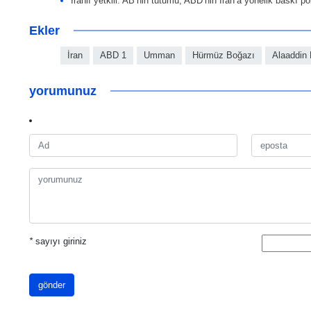
İranlı yetkili: AB’nin tutumu, ABD’nin İran’a yönelik baskı pol
Ekler
İran
ABD 1
Umman
Hürmüz Boğazı
Alaaddin 
yorumunuz
*
sayıyı giriniz
gönder