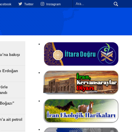
cebook
Twitter
Instagram
ı’na bakışı
ı Erdoğan
rörle
landı
 Boğazı”
’a ait petrol