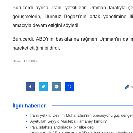
Burucerdi ayrıca, İranlı yetkililerin Umman tarafıyla ç
görüşmelerin, Hürmüz Boğazı'nın ortak yönetimine il
amacıyla devam ettiğini söyledi.
Burucerdi, ABD'nin baskılarına rağmen Umman'ın da müz
hareket ettiğini bildirdi.
News ID
1936859
İlgili haberler
İranlı yetkili: Devrim Muhafızları’nın operasyonu güç dengeler
Ayetullah Seyyid Mücteba Hamaney kimdir?
İran, silahsızlandırılacak bir ülke değil