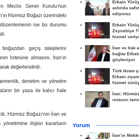
Erbain Yürü
çin Meclis Genel Kurulu'nun
aslında safım
ediyoruz
ran'ın Hürmüz Boğazı üzerindeki
i düzenlemenin ise bu durumu
Erbain Yürü
Zeynebiye Tü
di.
hizmet veriy
e boğazdan geçiş taleplerini
İran ve Irak 
bağlar Erbai
rım listesine almasını, İran'ın
güçleniyor
arak değerlendirdi.
Türk ikram ç
Erbain ziyare
gemenlik, denetim ve yönetim
hizmet sürü
ların bir yasa ile kalıcı hale
İran: Hürmü
rotasını tan
di, Hürmüz Boğazı'nın İran ve
önetimine ilişkin kararların
Yorum
İran’ın Mekk