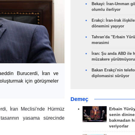
Bekayi: İran-Umman gö
olumlu ilerliyor
Erakçi: İran-Irak ilişkile
dönemini yaşıyor
Tahran'da ''Erbain Yürü
merasimi
İran: Şu anda ABD ile 
müzakere yürütmüyoru
Bakan Erakçi'nin telefo
aeddin Burucerdi, İran ve
diplomasisi sürüyor
oluşturmak için görüşmeler
Demeç
rdi, İran Meclisi'nde Hürmüz
Erbain Yürü
senin dinine
 tasarının yasama sürecinde
bakmadan h
veriyorlar