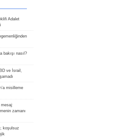
lifi Adalet
i
 egemenliğinden
a bakışı nasıl?
BD ve İsrail,
laşamadı
n’a misilleme
 mesaj:
emenin zamanı
ü; koşulsuz
jik