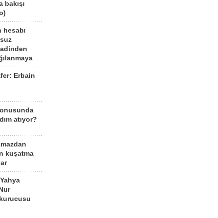
a bakışı
o)
n hesabı
lsuz
aadinden
ağılanmaya
fer: Erbain
ü
konusunda
dım atıyor?
kmazdan
an kuşatma
ar
 Yahya
Nur
 kurucusu