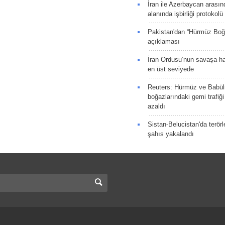
İran ile Azerbaycan arasın
alanında işbirliği protokol
Pakistan'dan “Hürmüz Boğ
açıklaması
İran Ordusu’nun savaşa ha
en üst seviyede
Reuters: Hürmüz ve Babü
boğazlarındaki gemi trafiğ
azaldı
Sistan-Belucistan'da terörl
şahıs yakalandı