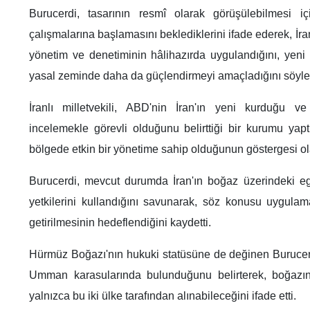
Burucerdi, tasarının resmî olarak görüşülebilmesi i
çalışmalarına başlamasını beklediklerini ifade ederek, İ
yönetim ve denetiminin hâlihazırda uygulandığını, yen
yasal zeminde daha da güçlendirmeyi amaçladığını söyle
İranlı milletvekili, ABD'nin İran'ın yeni kurduğu v
incelemekle görevli olduğunu belirttiği bir kurumu yaptı
bölgede etkin bir yönetime sahip olduğunun göstergesi ol
Burucerdi, mevcut durumda İran'ın boğaz üzerindeki e
yetkilerini kullandığını savunarak, söz konusu uygulama
getirilmesinin hedeflendiğini kaydetti.
Hürmüz Boğazı'nın hukuki statüsüne de değinen Burucer
Umman karasularında bulunduğunu belirterek, boğazın y
yalnızca bu iki ülke tarafından alınabileceğini ifade etti.