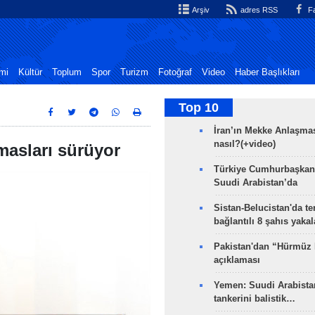
Arşiv
adres RSS
Fa
mi
Kültür
Toplum
Spor
Turizm
Fotoğraf
Video
Haber Başlıkları
Top 10
İran’ın Mekke Anlaşmas
nasıl?(+video)
asları sürüyor
Türkiye Cumhurbaşkan
Suudi Arabistan’da
Sistan-Belucistan'da te
bağlantılı 8 şahıs yaka
Pakistan'dan “Hürmüz
açıklaması
Yemen: Suudi Arabistan
tankerini balistik…