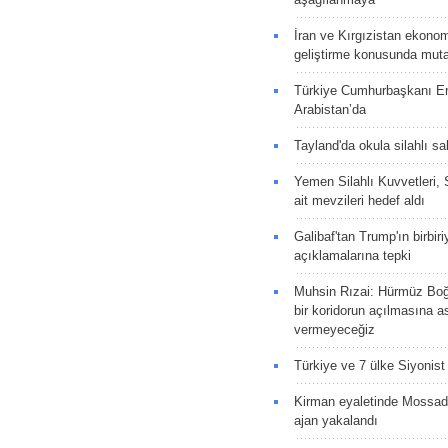
İran ve Kırgızistan ekonomik
geliştirme konusunda muta
Türkiye Cumhurbaşkanı E
Arabistan’da
Tayland'da okula silahlı sal
Yemen Silahlı Kuvvetleri, 
ait mevzileri hedef aldı
Galibaf'tan Trump'ın birbiri
açıklamalarına tepki
Muhsin Rızai: Hürmüz Boğa
bir koridorun açılmasına as
vermeyeceğiz
Türkiye ve 7 ülke Siyonist İ
Kirman eyaletinde Mossad 
ajan yakalandı