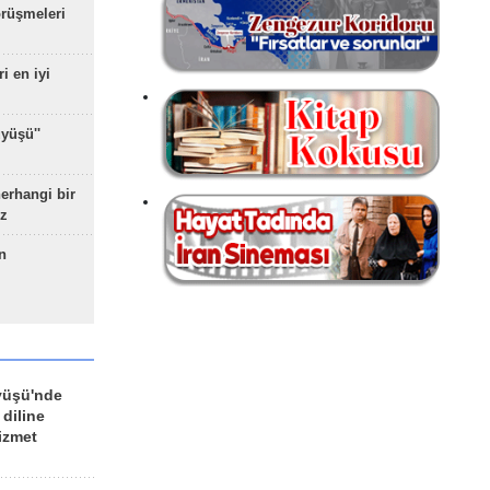
rüşmeleri
ri en iyi
yüşü''
herhangi bir
z
n
yüşü'nde
 diline
izmet