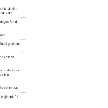
 iş birliğini
bık kaldı
rdoğan Suudi
dırı
Suudi güçlerine
yle çelişen
zı’nda ikinci
la izin
srail'i kınadı
bağlantılı 21