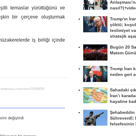
Anlaşması’n
eşitli temaslar yürüttüğünü ve
nasıl?(+vide
işkin bir çerçeve oluşturmak
Trump'ın İra
çöktü; koşu
teslimiyet v
stratejik aş
akerelerde iş birliği içinde
Bugün 20 Sa
Matem Gün
Trump İran 
neden geri a
Sahadaki çı
İran’ı karad
hayaline kad
Şehabeddin
ini değiştirdi
Sühreverdî; 
felsefesinin