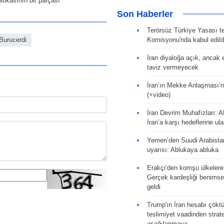
itikasının bir parçası
Son Haberler
Terörsüz Türkiye Yasası tek
Burucerdi
Komisyonu'nda kabul edild
İran diyaloğa açık, ancak
taviz vermeyecek
İran’ın Mekke Anlaşması’n
(+video)
İran Devrim Muhafızları: A
İran’a karşı hedeflerine u
Yemen’den Suudi Arabista
uyarısı: Ablukaya abluka
Erakçi’den komşu ülkelere
Gerçek kardeşliği benims
geldi
Trump'ın İran hesabı çökt
teslimiyet vaadinden strate
aşağılanmaya