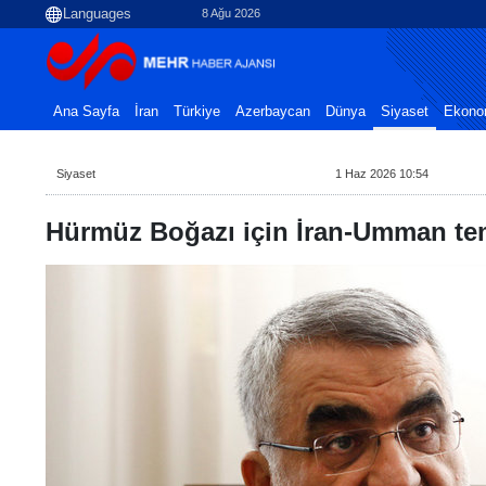
8 Ağu 2026
Ana Sayfa
İran
Türkiye
Azerbaycan
Dünya
Siyaset
Ekono
Siyaset
1 Haz 2026 10:54
Hürmüz Boğazı için İran-Umman tem