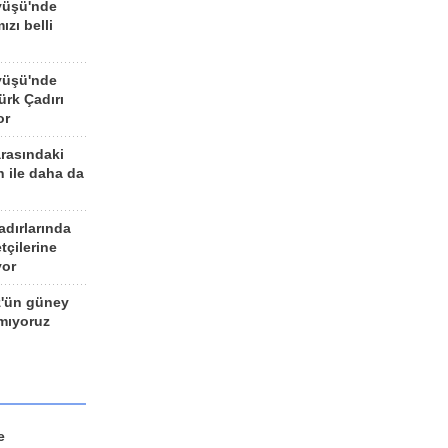
yüşü'nde
ızı belli
yüşü'nde
rk Çadırı
or
arasındaki
n ile daha da
adırlarında
tçilerine
yor
z'ün güney
ımıyoruz
e