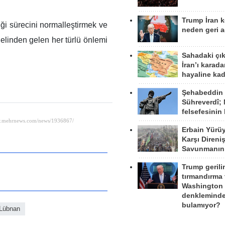
Trump İran 
iği sürecini normalleştirmek ve
neden geri a
n elinden gelen her türlü önlemi
Sahadaki çı
İran’ı karad
hayaline kad
Şehabeddin
Sühreverdî; 
felsefesinin
Erbain Yürü
Karşı Direni
Savunmanın
Trump gerili
tırmandırma
Washington 
denkleminde
bulamıyor?
Lübnan