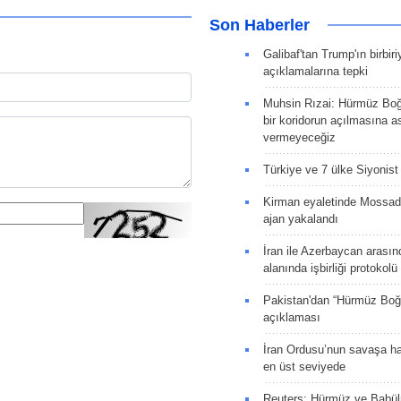
Son Haberler
Galibaf'tan Trump'ın birbiri
açıklamalarına tepki
Muhsin Rızai: Hürmüz Boğa
bir koridorun açılmasına as
vermeyeceğiz
Türkiye ve 7 ülke Siyonist İ
Kirman eyaletinde Mossad 
ajan yakalandı
İran ile Azerbaycan arasın
alanında işbirliği protokol
Pakistan'dan “Hürmüz Boğ
açıklaması
İran Ordusu’nun savaşa ha
en üst seviyede
Reuters: Hürmüz ve Babü