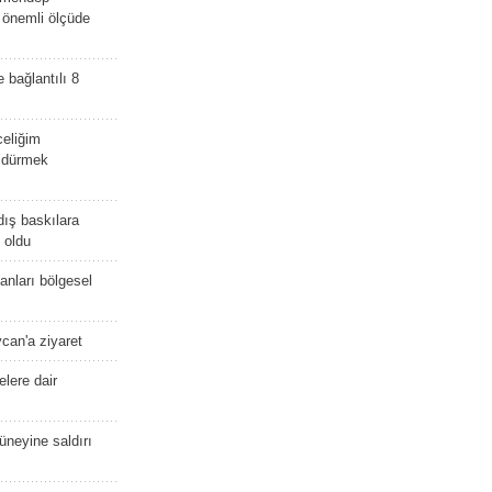
i önemli ölçüde
e bağlantılı 8
celiğim
öldürmek
dış baskılara
 oldu
kanları bölgesel
ycan'a ziyaret
lere dair
güneyine saldırı