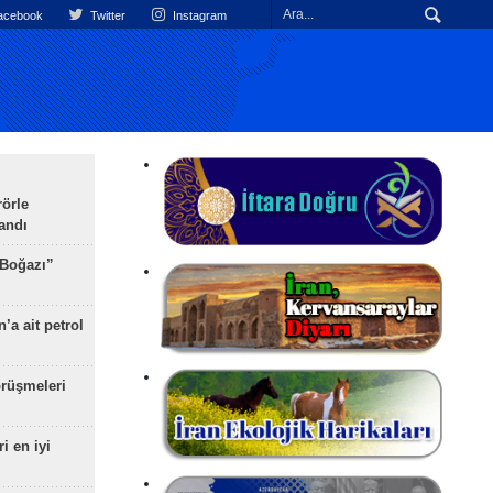
cebook
Twitter
Instagram
rörle
landı
 Boğazı”
’a ait petrol
rüşmeleri
ri en iyi