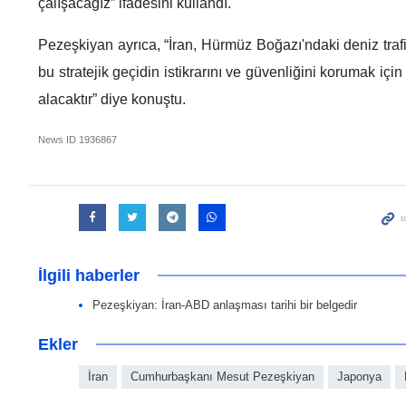
çalışacağız” ifadesini kullandı.
Pezeşkiyan ayrıca, “İran, Hürmüz Boğazı'ndaki deniz traf
bu stratejik geçidin istikrarını ve güvenliğini korumak içi
alacaktır” diye konuştu.
News ID
1936867
İlgili haberler
Pezeşkiyan: İran-ABD anlaşması tarihi bir belgedir
Ekler
İran
Cumhurbaşkanı Mesut Pezeşkiyan
Japonya