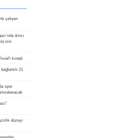
yle çelişen
zı’nda ikinci
la izin
srail'i kınadı
bağlantılı 21
da spor
ü imzalanacak
azı”
zırlık düzeyi
lmendep