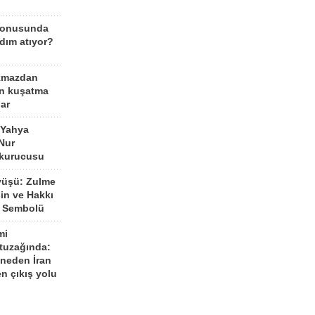
konusunda
dım atıyor?
kmazdan
an kuşatma
ar
 Yahya
Nur
 kurucusu
yüşü: Zulme
şin ve Hakkı
 Sembolü
mi
 tuzağında:
neden İran
n çıkış yolu