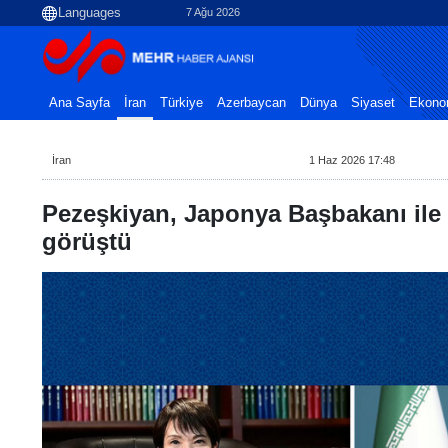
7 Ağu 2026
Ana Sayfa
İran
Türkiye
Azerbaycan
Dünya
Siyaset
Ekono
İran
1 Haz 2026 17:48
Pezeşkiyan, Japonya Başbakanı il
görüştü