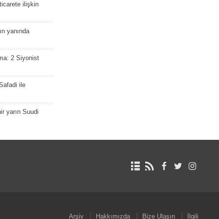
icarete ilişkin
nın yanında
ma: 2 Siyonist
afadi ile
r yarın Suudi
Arşiv
Hakkımızda
Bize Ulaşın
İlgili