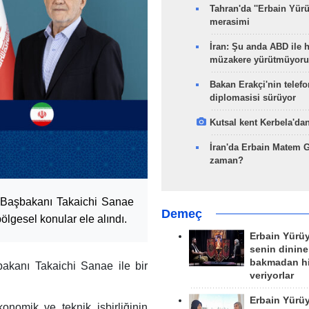
Tahran'da ''Erbain Yürü
merasimi
İran: Şu anda ABD ile 
müzakere yürütmüyoru
Bakan Erakçi'nin telefo
diplomasisi sürüyor
Kutsal kent Kerbela'dan
İran'da Erbain Matem 
zaman?
 Başbakanı Takaichi Sanae
Demeç
ölgesel konular ele alındı.
Erbain Yürü
senin dinine
bakmadan h
kanı Takaichi Sanae ile bir
veriyorlar
Erbain Yürü
nomik ve teknik işbirliğinin