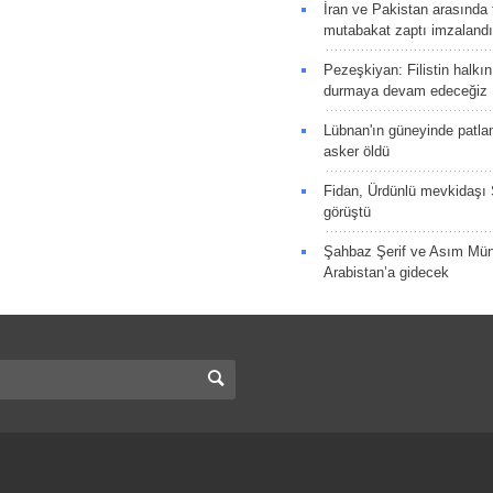
İran ve Pakistan arasında t
mutabakat zaptı imzalandı
Pezeşkiyan: Filistin halkı
durmaya devam edeceğiz
Lübnan'ın güneyinde patla
asker öldü
Fidan, Ürdünlü mevkidaşı S
görüştü
Şahbaz Şerif ve Asım Müni
Arabistan’a gidecek