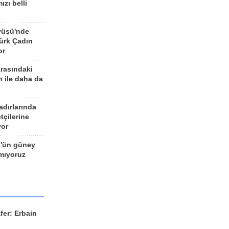
ızı belli
yüşü'nde
rk Çadırı
or
arasındaki
n ile daha da
adırlarında
tçilerine
yor
z'ün güney
ımıyoruz
fer: Erbain
ü