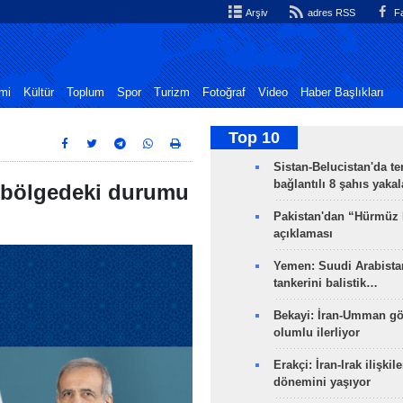
Arşiv
adres RSS
Fa
mi
Kültür
Toplum
Spor
Turizm
Fotoğraf
Video
Haber Başlıkları
Top 10
Sistan-Belucistan'da te
bağlantılı 8 şahıs yaka
e bölgedeki durumu
Pakistan'dan “Hürmüz
açıklaması
Yemen: Suudi Arabistan
tankerini balistik…
Bekayi: İran-Umman gö
olumlu ilerliyor
Erakçi: İran-Irak ilişkile
dönemini yaşıyor