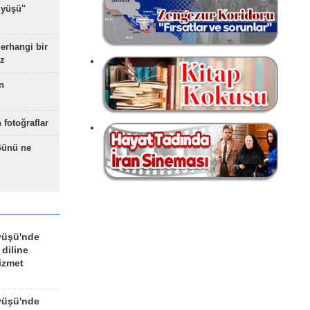
yüşü''
herhangi bir
z
n
 fotoğraflar
Günü ne
yüşü'nde
 diline
izmet
yüşü'nde