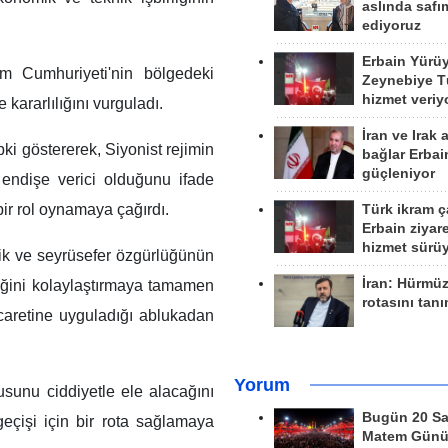
aslında safım
ediyoruz
Erbain Yürü
m Cumhuriyeti'nin bölgedeki
Zeynebiye Tü
hizmet veriy
 kararlılığını vurguladı.
İran ve Irak 
ki göstererek, Siyonist rejimin
bağlar Erbai
güçleniyor
 endişe verici olduğunu ifade
bir rol oynamaya çağırdı.
Türk ikram ç
Erbain ziyare
hizmet sürü
ik ve seyrüsefer özgürlüğünün
İran: Hürmü
fiğini kolaylaştırmaya tamamen
rotasını tan
icaretine uyguladığı ablukadan
Yorum
nusunu ciddiyetle ele alacağını
Bugün 20 Sa
eçişi için bir rota sağlamaya
Matem Gün