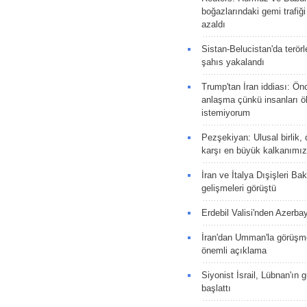
boğazlarındaki gemi trafiğ
azaldı
Sistan-Belucistan'da terörl
şahıs yakalandı
Trump'tan İran iddiası: Ön
anlaşma çünkü insanları 
istemiyorum
Pezşekiyan: Ulusal birlik, 
karşı en büyük kalkanımız
İran ve İtalya Dışişleri Ba
gelişmeleri görüştü
Erdebil Valisi'nden Azerba
İran'dan Umman'la görüşme
önemli açıklama
Siyonist İsrail, Lübnan'ın 
başlattı