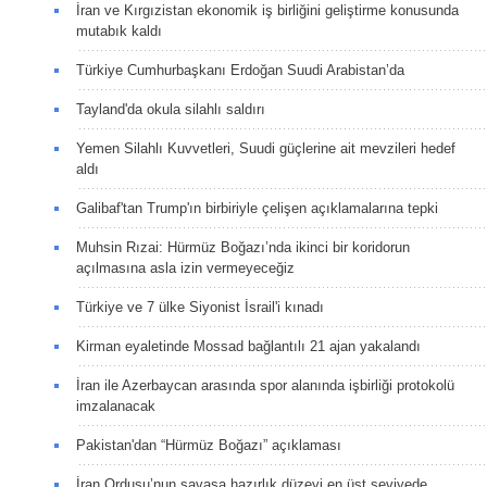
İran ve Kırgızistan ekonomik iş birliğini geliştirme konusunda
mutabık kaldı
Türkiye Cumhurbaşkanı Erdoğan Suudi Arabistan’da
Tayland'da okula silahlı saldırı
Yemen Silahlı Kuvvetleri, Suudi güçlerine ait mevzileri hedef
aldı
Galibaf'tan Trump'ın birbiriyle çelişen açıklamalarına tepki
Muhsin Rızai: Hürmüz Boğazı’nda ikinci bir koridorun
açılmasına asla izin vermeyeceğiz
Türkiye ve 7 ülke Siyonist İsrail'i kınadı
Kirman eyaletinde Mossad bağlantılı 21 ajan yakalandı
İran ile Azerbaycan arasında spor alanında işbirliği protokolü
imzalanacak
Pakistan'dan “Hürmüz Boğazı” açıklaması
İran Ordusu’nun savaşa hazırlık düzeyi en üst seviyede