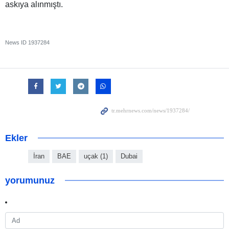
askıya alınmıştı.
News ID
1937284
Ekler
İran
BAE
uçak (1)
Dubai
yorumunuz