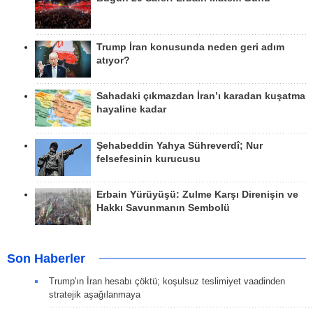
Trump İran konusunda neden geri adım
atıyor?
Sahadaki çıkmazdan İran’ı karadan kuşatma
hayaline kadar
Şehabeddin Yahya Sühreverdî; Nur
felsefesinin kurucusu
Erbain Yürüyüşü: Zulme Karşı Direnişin ve
Hakkı Savunmanın Sembolü
Son Haberler
Trump'ın İran hesabı çöktü; koşulsuz teslimiyet vaadinden
stratejik aşağılanmaya