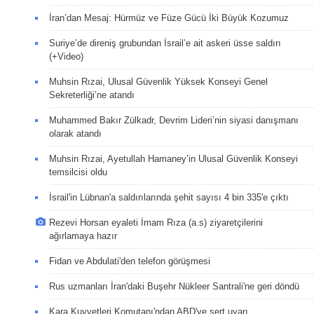
İran’dan Mesaj: Hürmüz ve Füze Gücü İki Büyük Kozumuz
Suriye’de direniş grubundan İsrail’e ait askeri üsse saldırı
(+Video)
Muhsin Rızai, Ulusal Güvenlik Yüksek Konseyi Genel
Sekreterliği’ne atandı
Muhammed Bakır Zülkadr, Devrim Lideri’nin siyasi danışmanı
olarak atandı
Muhsin Rızai, Ayetullah Hamaney’in Ulusal Güvenlik Konseyi
temsilcisi oldu
İsrail'in Lübnan'a saldırılarında şehit sayısı 4 bin 335'e çıktı
Rezevi Horsan eyaleti İmam Rıza (a.s) ziyaretçilerini
ağırlamaya hazır
Fidan ve Abdulati'den telefon görüşmesi
Rus uzmanları İran'daki Buşehr Nükleer Santrali'ne geri döndü
Kara Kuvvetleri Komutanı'ndan ABD'ye sert uyarı