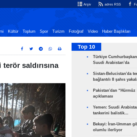
Arşiv
adres RSS
Fa
mi
Kültür
Toplum
Spor
Turizm
Fotoğraf
Video
Haber Başlıkları
Top 10
Türkiye Cumhurbaşkan
Suudi Arabistan’da
 terör saldırısına
Sistan-Belucistan'da te
bağlantılı 8 şahıs yaka
Pakistan'dan “Hürmüz
açıklaması
Yemen: Suudi Arabistan
tankerini balistik…
Bekayi: İran-Umman gö
olumlu ilerliyor