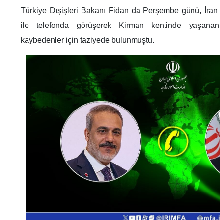
Türkiye Dışişleri Bakanı Fidan da Perşembe günü, İran 
ile telefonda görüşerek Kirman kentinde yaşanan t
kaybedenler için taziyede bulunmuştu.