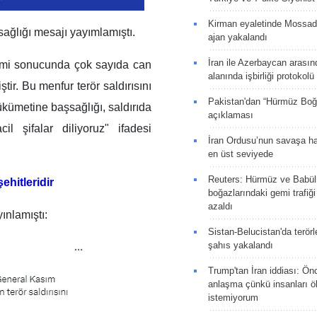
Kirman eyaletinde Mossad 
ağlığı mesajı yayımlamıştı.
ajan yakalandı
İran ile Azerbaycan arasın
emi sonucunda çok sayıda can
alanında işbirliği protokol
ir. Bu menfur terör saldırısını
Pakistan'dan “Hürmüz Boğ
ükümetine başsağlığı, saldırıda
açıklaması
il şifalar diliyoruz" ifadesi
İran Ordusu’nun savaşa ha
en üst seviyede
Reuters: Hürmüz ve Babü
ehitleridir
boğazlarındaki gemi trafiğ
azaldı
ınlamıştı:
Sistan-Belucistan'da terörl
şahıs yakalandı
Trump'tan İran iddiası: Ön
anlaşma çünkü insanları 
istemiyorum