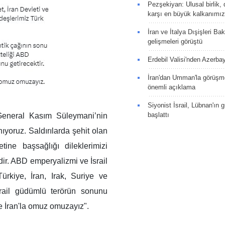
Pezşekiyan: Ulusal birlik, 
karşı en büyük kalkanımız
İran ve İtalya Dışişleri Ba
gelişmeleri görüştü
Erdebil Valisi'nden Azerba
İran'dan Umman'la görüşme
önemli açıklama
Siyonist İsrail, Lübnan'ın 
başlattı
General Kasım Süleymani’nin
nıyoruz. Saldırılarda şehit olan
tine başsağlığı dileklerimizi
idir. ABD emperyalizmi ve İsrail
Türkiye, İran, Irak, Suriye ve
srail güdümlü terörün sonunu
ve İran'la omuz omuzayız".