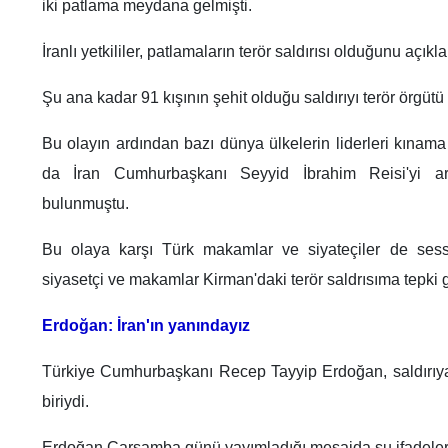
iki patlama meydana gelmişti.
İranlı yetkililer, patlamaların terör saldırısı olduğunu açıkla
Şu ana kadar 91 kışının şehit olduğu saldırıyı terör örgütü 
Bu olayın ardından bazı dünya ülkelerin liderleri kınama
da İran Cumhurbaşkanı Seyyid İbrahim Reisi'yi ara
bulunmuştu.
Bu olaya karşı Türk makamlar ve siyateçiler de sess
siyasetçi ve makamlar Kirman'daki terör saldrısıma tepki 
Erdoğan: İran'ın yanındayız
Türkiye Cumhurbaşkanı Recep Tayyip Erdoğan, saldırıya t
biriydi.
Erdoğan Çarşamba günü yayımladığı mesajda şu ifadeleri