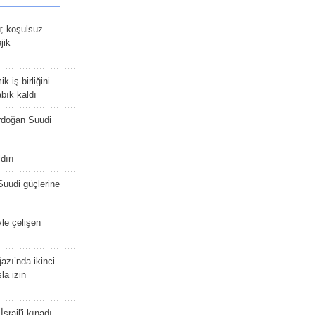
ü; koşulsuz
jik
 iş birliğini
bık kaldı
rdoğan Suudi
dırı
Suudi güçlerine
yle çelişen
zı’nda ikinci
la izin
srail'i kınadı