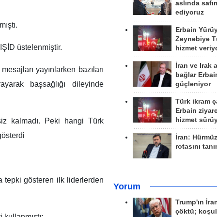
aslında safım
ediyoruz
mıştı.
Erbain Yürü
Zeynebiye Tü
IŞİD üstelenmiştir.
hizmet veriy
İran ve Irak 
 mesajları yayınlarken bazıları
bağlar Erbai
yarak başsağlığı dileyinde
güçleniyor
Türk ikram ç
Erbain ziyare
hizmet sürü
iz kalmadı. Peki hangi Türk
gösterdi
İran: Hürmü
rotasını tan
epki gösteren ilk liderlerden
Yorum
Trump'ın İra
çöktü; koşu
 kullanmıştı: