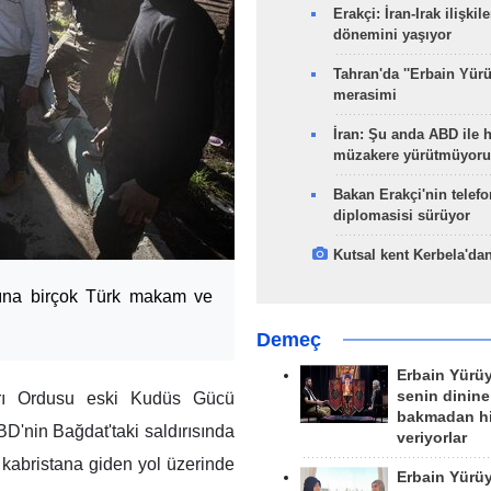
Erakçi: İran-Irak ilişkile
dönemini yaşıyor
Tahran'da ''Erbain Yürü
merasimi
İran: Şu anda ABD ile 
müzakere yürütmüyoru
Bakan Erakçi'nin telefo
diplomasisi sürüyor
Kutsal kent Kerbela'dan
rsına birçok Türk makam ve
Demeç
Erbain Yürü
senin dinine
arı Ordusu eski Kudüs Gücü
bakmadan h
'nin Bağdat'taki saldırısında
veriyorlar
ğı kabristana giden yol üzerinde
Erbain Yürü