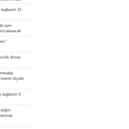
bağlantılı 21
da spor
ü imzalanacak
azı”
zırlık düzeyi
lmendep
i önemli ölçüde
e bağlantılı 8
celiğim
öldürmek