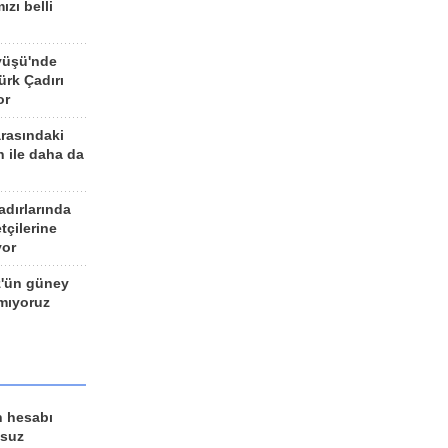
ızı belli
yüşü'nde
rk Çadırı
or
arasındaki
n ile daha da
adırlarında
tçilerine
yor
z'ün güney
ımıyoruz
n hesabı
lsuz