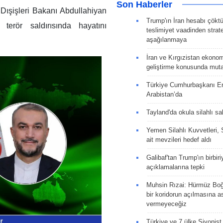
Son Haberler
Dışişleri Bakanı Abdullahiyan
Trump'ın İran hesabı çökt
erör saldırısında hayatını
teslimiyet vaadinden strate
aşağılanmaya
İran ve Kırgızistan ekonomik
geliştirme konusunda muta
Türkiye Cumhurbaşkanı E
Arabistan’da
Tayland'da okula silahlı sal
Yemen Silahlı Kuvvetleri, 
ait mevzileri hedef aldı
Galibaf'tan Trump'ın birbiri
açıklamalarına tepki
Muhsin Rızai: Hürmüz Boğa
bir koridorun açılmasına as
vermeyeceğiz
Türkiye ve 7 ülke Siyonist İ