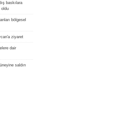
dış baskılara
 oldu
kanları bölgesel
ycan'a ziyaret
lere dair
güneyine saldırı