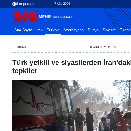
7 Ağu 2026
Ana Sayfa
İran
Türkiye
Azerbaycan
Dünya
Siyaset
Ekono
Türkiye
6 Oca 2024 10:16
Türk yetkili ve siyasilerden İran'daki
tepkiler