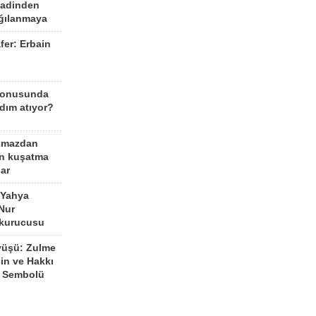
aadinden
ağılanmaya
fer: Erbain
ü
konusunda
dım atıyor?
kmazdan
an kuşatma
ar
 Yahya
Nur
 kurucusu
yüşü: Zulme
şin ve Hakkı
 Sembolü