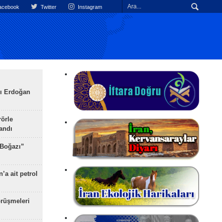
cebook
Twitter
Instagram
ı Erdoğan
rörle
landı
 Boğazı”
’a ait petrol
rüşmeleri