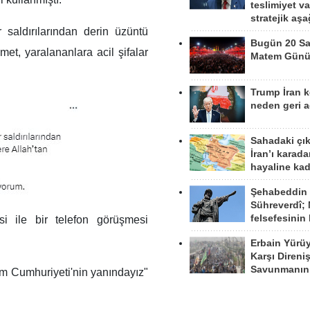
teslimiyet v
stratejik aş
r saldırılarından derin üzüntü
Bugün 20 Sa
met, yaralananlara acil şifalar
Matem Gün
Trump İran 
neden geri a
Sahadaki çı
İran’ı karad
hayaline kad
Şehabeddin
Sühreverdî; 
felsefesinin
 ile bir telefon görüşmesi
Erbain Yürü
Karşı Direni
Savunmanın
am Cumhuriyeti'nin yanındayız"