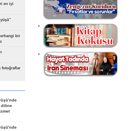
ri en iyi
yüşü''
herhangi bir
z
n
 fotoğraflar
yüşü'nde
 diline
izmet
yüşü'nde