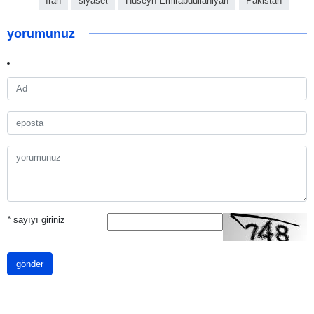
İran
siyaset
Hüseyn Emirabdullahiyan
Pakistan
yorumunuz
*
sayıyı giriniz
gönder