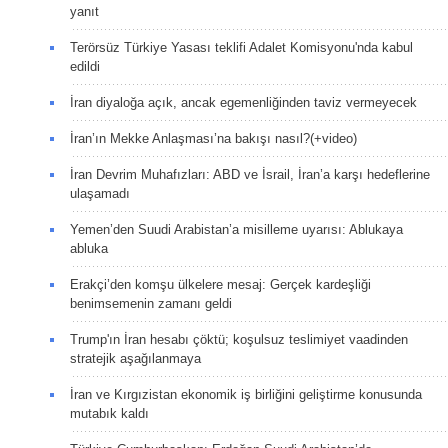
yanıt
Terörsüz Türkiye Yasası teklifi Adalet Komisyonu'nda kabul
edildi
İran diyaloğa açık, ancak egemenliğinden taviz vermeyecek
İran’ın Mekke Anlaşması’na bakışı nasıl?(+video)
İran Devrim Muhafızları: ABD ve İsrail, İran’a karşı hedeflerine
ulaşamadı
Yemen’den Suudi Arabistan’a misilleme uyarısı: Ablukaya
abluka
Erakçi’den komşu ülkelere mesaj: Gerçek kardeşliği
benimsemenin zamanı geldi
Trump'ın İran hesabı çöktü; koşulsuz teslimiyet vaadinden
stratejik aşağılanmaya
İran ve Kırgızistan ekonomik iş birliğini geliştirme konusunda
mutabık kaldı