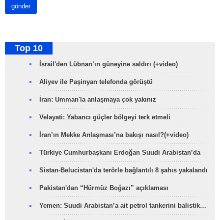
gönder
Top 10
İsrail'den Lübnan’ın güneyine saldırı (+video)
Aliyev ile Paşinyan telefonda görüştü
İran: Umman'la anlaşmaya çok yakınız
Velayati: Yabancı güçler bölgeyi terk etmeli
İran’ın Mekke Anlaşması’na bakışı nasıl?(+video)
Türkiye Cumhurbaşkanı Erdoğan Suudi Arabistan’da
Sistan-Belucistan'da terörle bağlantılı 8 şahıs yakalandı
Pakistan'dan “Hürmüz Boğazı” açıklaması
Yemen: Suudi Arabistan’a ait petrol tankerini balistik…