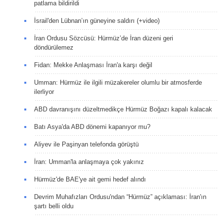
patlama bildirildi
İsrail'den Lübnan’ın güneyine saldırı (+video)
İran Ordusu Sözcüsü: Hürmüz’de İran düzeni geri
döndürülemez
Fidan: Mekke Anlaşması İran'a karşı değil
Umman: Hürmüz ile ilgili müzakereler olumlu bir atmosferde
ilerliyor
ABD davranışını düzeltmedikçe Hürmüz Boğazı kapalı kalacak
Batı Asya'da ABD dönemi kapanıyor mu?
Aliyev ile Paşinyan telefonda görüştü
İran: Umman'la anlaşmaya çok yakınız
Hürmüz'de BAE'ye ait gemi hedef alındı
Devrim Muhafızları Ordusu'ndan “Hürmüz” açıklaması: İran'ın
şartı belli oldu