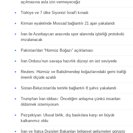
açılmasına asla izin vermeyeceğiz
Türkiye ve 7 ülke Siyonist İsrail'i kınadı
Kirman eyaletinde Mossad bağlantılı 21 ajan yakalandı
İran ile Azerbaycan arasında spor alanında işbirliği protokolü
imzalanacak
Pakistan'dan “Hürmüz Boğazı” açıklaması
İran Ordusu’nun savaşa hazırlık düzeyi en üst seviyede
Reuters: Hürmüz ve Babülmendep boğazlarındaki gemi trafiği
önemli ölçüde azaldı
Sistan-Belucistan'da terörle bağlantılı 8 şahıs yakalandı
Trump'tan İran iddiası: Önceliğim anlaşma çünkü insanları
öldürmek istemiyorum
Pezşekiyan: Ulusal birlik, dış baskılara karşı en büyük
kalkanımız oldu
İran ve İtalya Dışişleri Bakanları bölgesel gelişmeleri görüştü