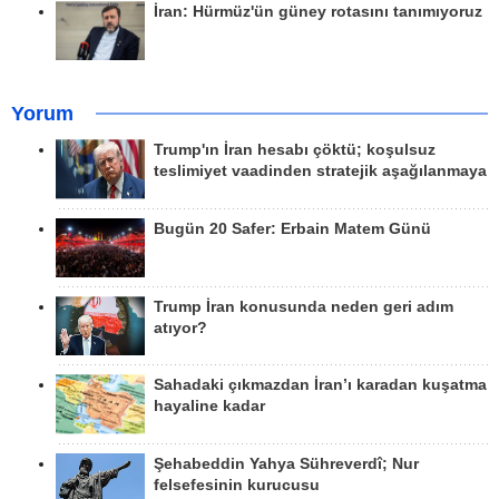
İran: Hürmüz'ün güney rotasını tanımıyoruz
Yorum
Trump'ın İran hesabı çöktü; koşulsuz
teslimiyet vaadinden stratejik aşağılanmaya
Bugün 20 Safer: Erbain Matem Günü
Trump İran konusunda neden geri adım
atıyor?
Sahadaki çıkmazdan İran’ı karadan kuşatma
hayaline kadar
Şehabeddin Yahya Sühreverdî; Nur
felsefesinin kurucusu