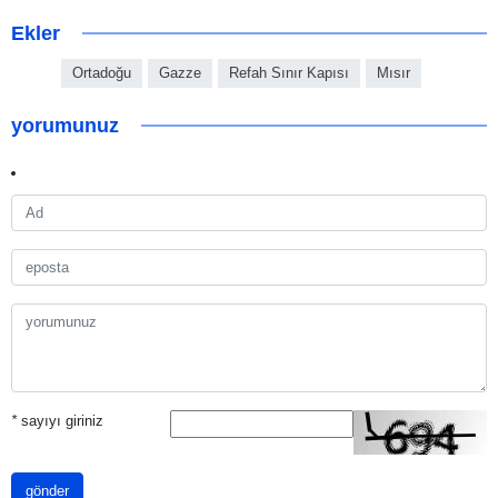
Ekler
Ortadoğu
Gazze
Refah Sınır Kapısı
Mısır
yorumunuz
*
sayıyı giriniz
gönder