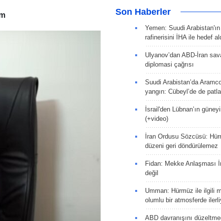
Son Haberler
im
Yemen: Suudi Arabistan'ı
rafinerisini İHA ile hedef al
Ulyanov’dan ABD-İran sava
diplomasi çağrısı
Suudi Arabistan’da Aramco
yangın: Cübeyl’de de patlam
İsrail'den Lübnan’ın güneyi
(+video)
İran Ordusu Sözcüsü: Hür
düzeni geri döndürülemez
Fidan: Mekke Anlaşması İr
değil
Umman: Hürmüz ile ilgili 
olumlu bir atmosferde ilerli
ABD davranışını düzeltm