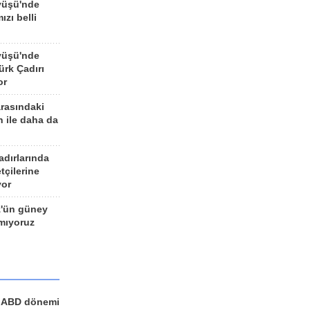
yüşü'nde
ızı belli
yüşü'nde
rk Çadırı
or
arasındaki
n ile daha da
adırlarında
tçilerine
yor
z'ün güney
ımıyoruz
a ABD dönemi