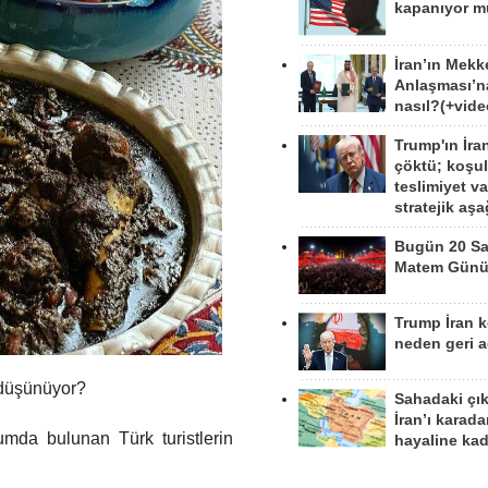
kapanıyor 
İran’ın Mekk
Anlaşması’n
nasıl?(+vide
Trump'ın İra
çöktü; koşu
teslimiyet v
stratejik aş
Bugün 20 Sa
Matem Gün
Trump İran 
neden geri a
e düşünüyor?
Sahadaki çı
İran’ı karad
mda bulunan Türk turistlerin
hayaline kad