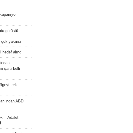
kapanıyor
nda görüştü
 çok yakınız
 hedef alındı
u'ndan
n şartı belli
lgeyi terk
kanı'ndan ABD
lifi Adalet
i