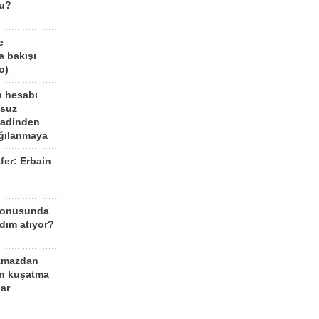
mu?
e
a bakışı
o)
n hesabı
lsuz
aadinden
ağılanmaya
fer: Erbain
ü
konusunda
dım atıyor?
kmazdan
an kuşatma
ar