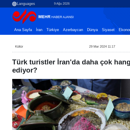
9 Ağu 2026
Ana Sayfa
İran
Türkiye
Azerbaycan
Dünya
Siyaset
Ekono
Kültür
29 Mar 2024 11:17
Türk turistler İran'da daha çok hang
ediyor?