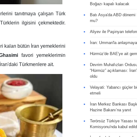
Boğazı kapalı kalacak
rlerini tanıtmaya çalışan Türk
Batı Asya'da ABD dönemi 
mu?
Türklerin ilgisini çekmektedir.
Aliyev ile Paşinyan telefo
İran: Umman'la anlaşmaya
 kalan bütün İran yemeklerini
Hürmüz'de BAE'ye ait gemi
Ghasimi
favori yemeklerimin
İran'daki Türkmenlere ait.
Devrim Muhafızları Ordus
“Hürmüz” açıklaması: İran'ı
oldu
Velayati: Yabancı güçler bö
etmeli
İran Merkez Bankası Baş
Hazine Bakanı’na yanıt
Terörsüz Türkiye Yasası tek
Komisyonu'nda kabul edild