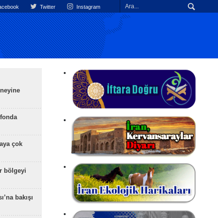
cebook
Twitter
Instagram
üneyine
efonda
aya çok
r bölgeyi
ı’na bakışı