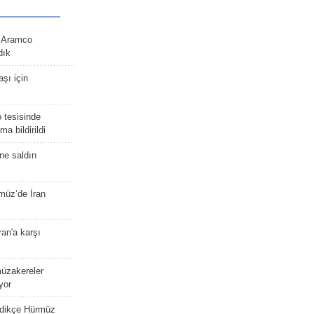
n Aramco
dık
şı için
 tesisinde
a bildirildi
ne saldırı
müz’de İran
an'a karşı
müzakereler
yor
edikçe Hürmüz