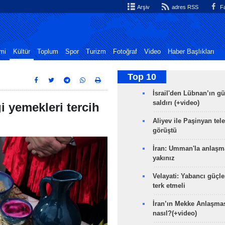
Arşiv
adres RSS
Fa
mi
Kültür
Toplum
Spor
Turizm
Fotoğraf
Video
Haber Başlıkları
Top 10
İsrail'den Lübnan’ın g
saldırı (+video)
i yemekleri tercih
Aliyev ile Paşinyan tel
görüştü
İran: Umman'la anlaşm
yakınız
Velayati: Yabancı güçle
terk etmeli
İran’ın Mekke Anlaşmas
nasıl?(+video)