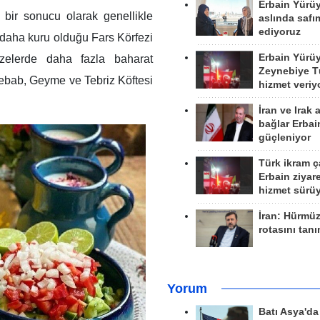
Erbain Yürü
 bir sonucu olarak genellikle
aslında safım
ediyoruz
n daha kuru olduğu Fars Körfezi
Erbain Yürü
bzelerde daha fazla baharat
Zeynebiye Tü
kebab, Geyme ve Tebriz Köftesi
hizmet veriy
İran ve Irak 
bağlar Erbai
güçleniyor
Türk ikram ç
Erbain ziyare
hizmet sürü
İran: Hürmü
rotasını tan
Yorum
Batı Asya'd