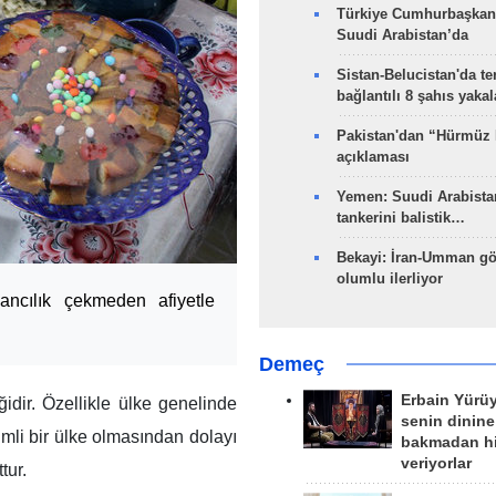
Türkiye Cumhurbaşkan
Suudi Arabistan’da
Sistan-Belucistan'da te
bağlantılı 8 şahıs yaka
Pakistan'dan “Hürmüz
açıklaması
Yemen: Suudi Arabistan
tankerini balistik…
Bekayi: İran-Umman gö
olumlu ilerliyor
bancılık çekmeden afiyetle
Demeç
Erbain Yürü
ğidir. Özellikle ülke genelinde
senin dinine
imli bir ülke olmasından dolayı
bakmadan h
veriyorlar
tur.