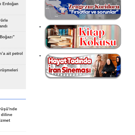
ı Erdoğan
rörle
landı
 Boğazı”
’a ait petrol
rüşmeleri
yüşü'nde
 diline
izmet