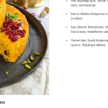
İran diyaloğa açık, ancak
taviz vermeyecek
İran’ın Mekke Anlaşması’n
(+video)
İran Devrim Muhafızları: A
İran’a karşı hedeflerine u
Yemen’den Suudi Arabista
uyarısı: Ablukaya abluka
kın