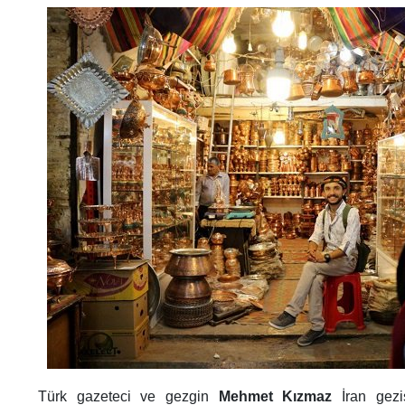
Türk gazeteci ve gezgin
Mehmet Kızmaz
İran gezis