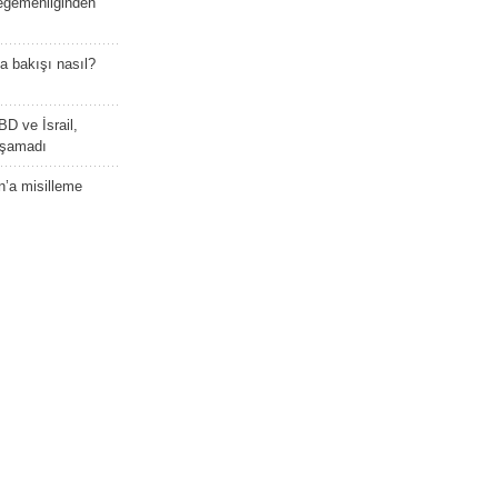
 egemenliğinden
a bakışı nasıl?
BD ve İsrail,
laşamadı
n’a misilleme