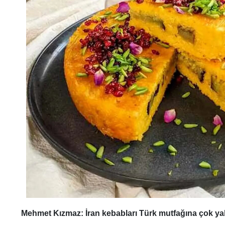
Mehmet Kızmaz: İran kebabları Türk mutfağına çok ya