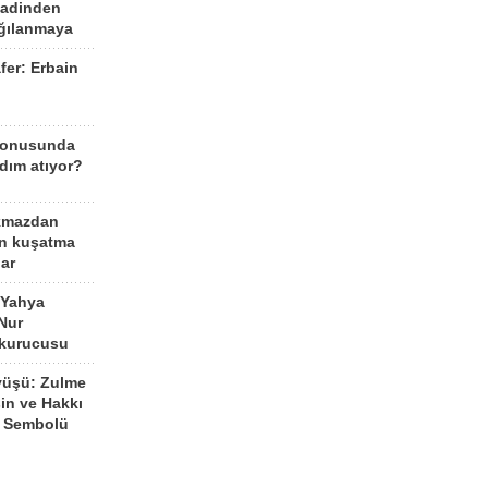
aadinden
ağılanmaya
fer: Erbain
ü
konusunda
dım atıyor?
kmazdan
an kuşatma
ar
 Yahya
Nur
 kurucusu
yüşü: Zulme
şin ve Hakkı
 Sembolü