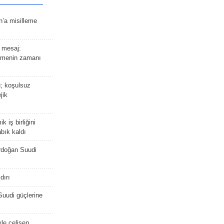
n’a misilleme
 mesaj:
emenin zamanı
ü; koşulsuz
jik
 iş birliğini
bık kaldı
rdoğan Suudi
dırı
Suudi güçlerine
yle çelişen