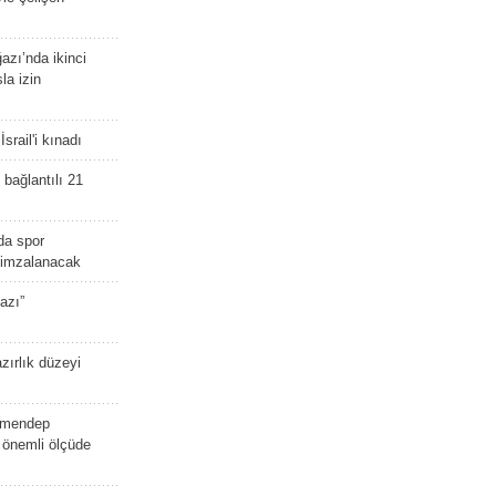
zı’nda ikinci
la izin
srail'i kınadı
bağlantılı 21
da spor
ü imzalanacak
azı”
zırlık düzeyi
lmendep
i önemli ölçüde