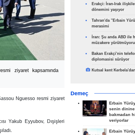
Erakçi: İran-Irak ilişkile
dönemini yaşıyor
Tahran'da ''Erbain Yürü
merasimi
İran: Şu anda ABD ile 
müzakere yürütmüyoru
Bakan Erakçi'nin telefo
diplomasisi sürüyor
smi ziyaret kapsamında
Kutsal kent Kerbela'dan
Demeç
assou Nguesso resmi ziyaret
Erbain Yürü
senin dinine
bakmadan h
veriyorlar
ısı Yakub Eyyubov, Dışişleri
ıladı.
Erbain Yürü