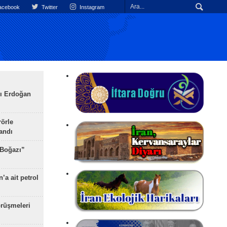
cebook
Twitter
Instagram
ı Erdoğan
rörle
landı
 Boğazı”
’a ait petrol
rüşmeleri