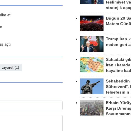
teslimiyet v
stratejik aş
slim et
Bugün 20 Sa
Matem Gün
or
Trump İran 
eş açtı
neden geri a
Sahadaki çı
İran’ı karad
ziyaret (1)
hayaline kad
Şehabeddin
Sühreverdî; 
felsefesinin
Erbain Yürü
Karşı Direni
Savunmanın