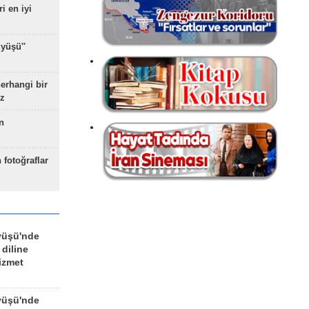
ri en iyi
yüşü''
herhangi bir
z
n
 fotoğraflar
yüşü'nde
 diline
izmet
yüşü'nde