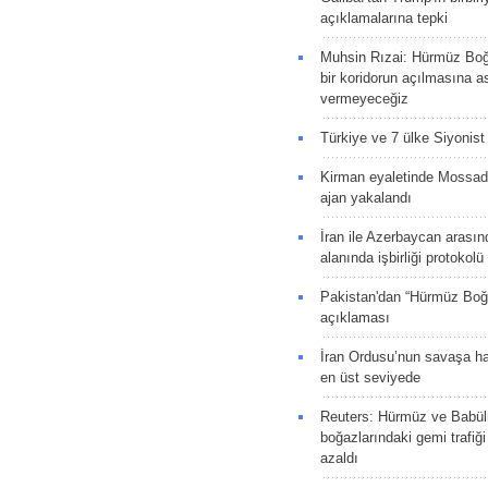
açıklamalarına tepki
Muhsin Rızai: Hürmüz Boğa
bir koridorun açılmasına as
vermeyeceğiz
Türkiye ve 7 ülke Siyonist İ
Kirman eyaletinde Mossad 
ajan yakalandı
İran ile Azerbaycan arasın
alanında işbirliği protokol
Pakistan'dan “Hürmüz Boğ
açıklaması
İran Ordusu’nun savaşa ha
en üst seviyede
Reuters: Hürmüz ve Babü
boğazlarındaki gemi trafiğ
azaldı