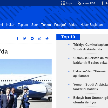
Arşiv
adres RSS
Fa
mi
Kültür
Toplum
Spor
Turizm
Fotoğraf
Video
Haber Başlıkları
Top 10
Türkiye Cumhurbaşkan
Suudi Arabistan’da
'da
Sistan-Belucistan'da te
bağlantılı 8 şahıs yaka
Pakistan'dan “Hürmüz
açıklaması
Yemen: Suudi Arabistan
tankerini balistik…
Bekayi: İran-Umman gö
olumlu ilerliyor