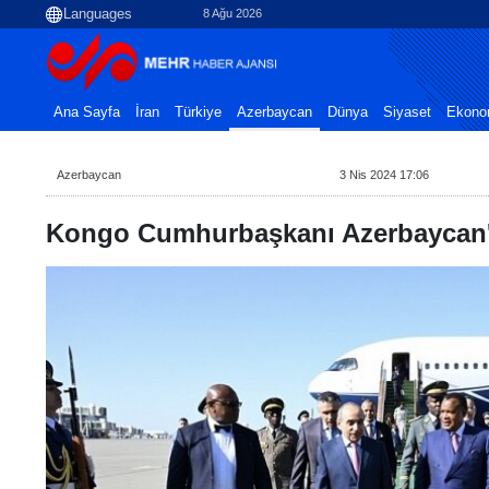
8 Ağu 2026
Ana Sayfa
İran
Türkiye
Azerbaycan
Dünya
Siyaset
Ekono
Azerbaycan
3 Nis 2024 17:06
Kongo Cumhurbaşkanı Azerbaycan