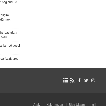
e bağlantılı 8
celiğim
öldürmek
dış baskılara
 oldu
kanları bölgesel
ycan'a ziyaret
Arşiv
Hakkımızda
Bize Ulaşın
İlgili