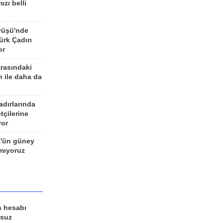
ızı belli
yüşü'nde
rk Çadırı
or
arasındaki
n ile daha da
adırlarında
tçilerine
yor
z'ün güney
ımıyoruz
n hesabı
lsuz