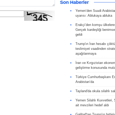
Son Haberler
Yemen’den Suudi Arabista
uyarısı: Ablukaya abluka
Erakçi’den komşu ülkelere
Gerçek kardeşliği benims
geldi
Trump'ın İran hesabı çökt
teslimiyet vaadinden strate
aşağılanmaya
İran ve Kırgızistan ekonomik
geliştirme konusunda muta
Türkiye Cumhurbaşkanı E
Arabistan’da
Tayland'da okula silahlı sal
Yemen Silahlı Kuvvetleri, 
ait mevzileri hedef aldı
Galibaf'tan Trump'ın birbiri