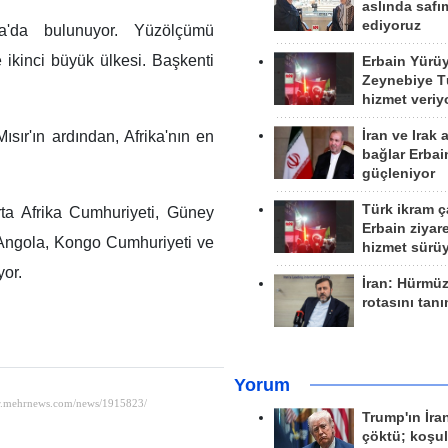
aslında safım
ediyoruz
a'da bulunuyor. Yüzölçümü
e ikinci büyük ülkesi. Başkenti
Erbain Yürü
Zeynebiye Tü
hizmet veriy
sır'ın ardından, Afrika'nın en
İran ve Irak 
bağlar Erbai
güçleniyor
Türk ikram ç
ta Afrika Cumhuriyeti, Güney
Erbain ziyare
Angola, Kongo Cumhuriyeti ve
hizmet sürü
yor.
İran: Hürmü
rotasını tan
Yorum
Trump'ın İra
çöktü; koşu