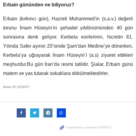
Erbain gününden ne biliyoruz
?
Erbain (kırkıncı gün), Hazreti Muhammed'in (s.a.v.) değerli
torunu İmam Hüseyin'in şehadet yıldönümünden 40 gün
sonrasına denk geliyor. Kerbela esirlerinin, hicretin 61.
Yılında Safer ayının 20’sinde Şam’dan Medine’ye dönerken,
Kerbela’ya uğrayarak İmam Hüseyin’i (a.s) ziyaret ettikleri
meşhurdur.Bu gün İran’da resmi tatildir. Şialar, Erbain günü
matem ve yas tutarak sokaklara dökülmektedirler.
News ID
1919472