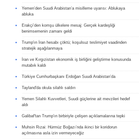
Yemen’den Suudi Arabistan’a misilleme uyarısı: Ablukaya
abluka
Erakçi’den komşu ülkelere mesaj: Gerçek kardeşliği
benimsemenin zamanı geldi
Trump'ın İran hesabı çöktü; koşulsuz teslimiyet vaadinden
stratejik aşağılanmaya
İran ve Kırgızistan ekonomik iş birliğini geliştirme konusunda
mutabık kaldı
Türkiye Cumhurbaşkanı Erdoğan Suudi Arabistan’da
Tayland'da okula silahlı saldırı
Yemen Silahlı Kuvvetleri, Suudi güçlerine ait mevzileri hedef
aldı
Galibaf'tan Trump'ın birbiriyle çelişen açıklamalarına tepki
Muhsin Rızai: Hürmüz Boğazı’nda ikinci bir koridorun
açılmasına asla izin vermeyeceğiz