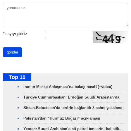
*
sayıyı giriniz
gönder
Top 10
İran’ın Mekke Anlaşması’na bakışı nasıl?(+video)
Türkiye Cumhurbaşkanı Erdoğan Suudi Arabistan’da
Sistan-Belucistan'da terörle bağlantılı 8 şahıs yakalandı
Pakistan'dan “Hürmüz Boğazı” açıklaması
Yemen: Suudi Arabistan’a ait petrol tankerini balistik…