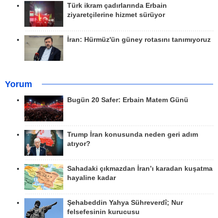
Türk ikram çadırlarında Erbain
ziyaretçilerine hizmet sürüyor
İran: Hürmüz'ün güney rotasını tanımıyoruz
Yorum
Bugün 20 Safer: Erbain Matem Günü
Trump İran konusunda neden geri adım
atıyor?
Sahadaki çıkmazdan İran’ı karadan kuşatma
hayaline kadar
Şehabeddin Yahya Sühreverdî; Nur
felsefesinin kurucusu