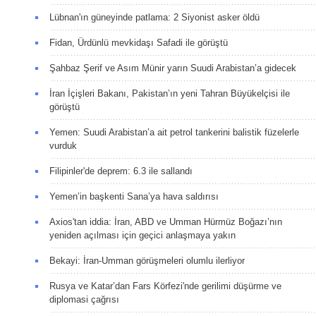
Lübnan'ın güneyinde patlama: 2 Siyonist asker öldü
Fidan, Ürdünlü mevkidaşı Safadi ile görüştü
Şahbaz Şerif ve Asım Münir yarın Suudi Arabistan’a gidecek
İran İçişleri Bakanı, Pakistan’ın yeni Tahran Büyükelçisi ile
görüştü
Yemen: Suudi Arabistan’a ait petrol tankerini balistik füzelerle
vurduk
Filipinler'de deprem: 6.3 ile sallandı
Yemen’in başkenti Sana’ya hava saldırısı
Axios'tan iddia: İran, ABD ve Umman Hürmüz Boğazı’nın
yeniden açılması için geçici anlaşmaya yakın
Bekayi: İran-Umman görüşmeleri olumlu ilerliyor
Rusya ve Katar’dan Fars Körfezi'nde gerilimi düşürme ve
diplomasi çağrısı