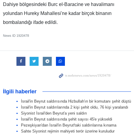
Dahiye bölgesindeki Burc el-Baracine ve havalimanı
yolundan Hureky Mahallesi'ne kadar birçok binanın
bombalandığı ifade edildi.
News ID
1920478
İlgili haberler
İsrail'in Beyrut saldırısında Hizbullah'ın bir komutanı şehit düştü
İsrail'in Beyrut saldırılarında 2 kişi şehit oldu, 76 kişi yaralandı
Siyonist İsrail'den Beyrut'a yeni saldırı
İsrail'in Beyrut saldırısında şehit sayısı 45'e yükseldi
Pezeşkiyan'dan İsrail'in Beyrut'taki saldırılarına kınama
Sahte Siyonist rejimin mahiyeti terör üzerine kuruludur