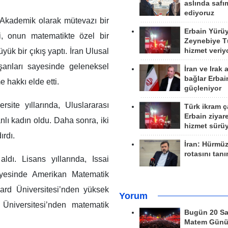
aslında safım
ediyoruz
 Akademik olarak mütevazı bir
Erbain Yürü
ri, onun matematikte özel bir
Zeynebiye Tü
yük bir çıkış yaptı. İran Ulusal
hizmet veriy
arıları sayesinde geleneksel
İran ve Irak 
bağlar Erbai
 hakkı elde etti.
güçleniyor
rsite yıllarında, Uluslararası
Türk ikram ç
Erbain ziyare
nlı kadın oldu. Daha sonra, iki
hizmet sürü
ırdı.
İran: Hürmü
rotasını tan
dı. Lisans yıllarında, Issai
sayesinde Amerikan Matematik
ard Üniversitesi’nden yüksek
Yorum
 Üniversitesi’nden matematik
Bugün 20 Sa
Matem Gün