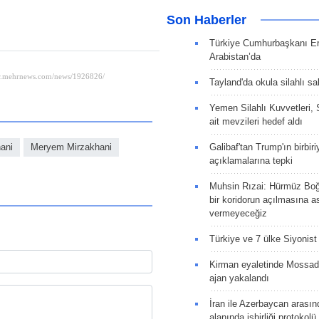
Son Haberler
Türkiye Cumhurbaşkanı E
Arabistan’da
Tayland'da okula silahlı sal
Yemen Silahlı Kuvvetleri, 
ait mevzileri hedef aldı
ani
Meryem Mirzakhani
Galibaf'tan Trump'ın birbiri
açıklamalarına tepki
Muhsin Rızai: Hürmüz Boğa
bir koridorun açılmasına as
vermeyeceğiz
Türkiye ve 7 ülke Siyonist İ
Kirman eyaletinde Mossad 
ajan yakalandı
İran ile Azerbaycan arasın
alanında işbirliği protokol