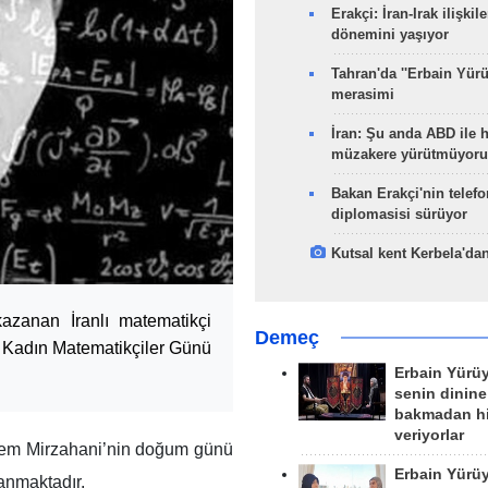
Erakçi: İran-Irak ilişkile
dönemini yaşıyor
Tahran'da ''Erbain Yürü
merasimi
İran: Şu anda ABD ile 
müzakere yürütmüyoru
Bakan Erakçi'nin telefo
diplomasisi sürüyor
Kutsal kent Kerbela'dan
azanan İranlı matematikçi
Demeç
 Kadın Matematikçiler Günü
Erbain Yürü
senin dinine
bakmadan h
veriyorlar
ryem Mirzahani’nin doğum günü
Erbain Yürü
anmaktadır.