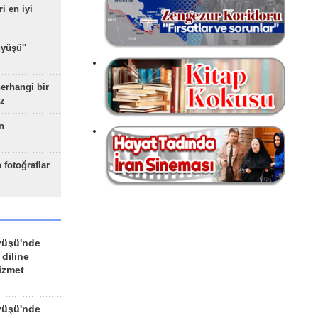
ri en iyi
yüşü''
herhangi bir
z
n
 fotoğraflar
yüşü'nde
 diline
izmet
yüşü'nde