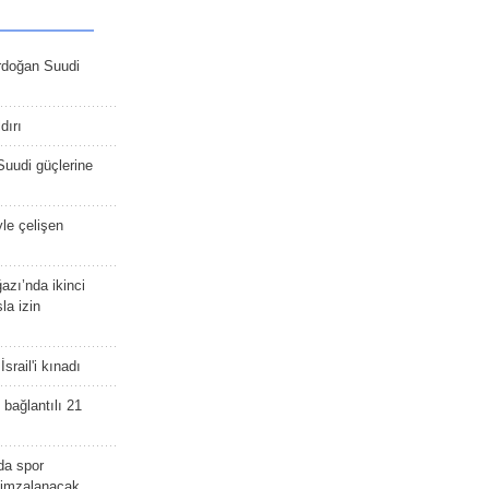
rdoğan Suudi
dırı
Suudi güçlerine
yle çelişen
zı’nda ikinci
la izin
srail'i kınadı
bağlantılı 21
da spor
ü imzalanacak