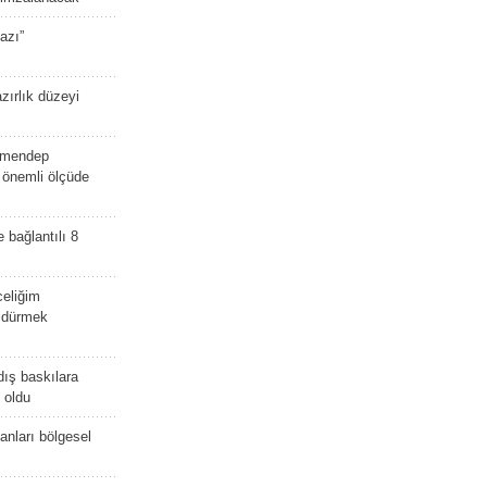
azı”
zırlık düzeyi
lmendep
i önemli ölçüde
e bağlantılı 8
celiğim
öldürmek
dış baskılara
 oldu
kanları bölgesel