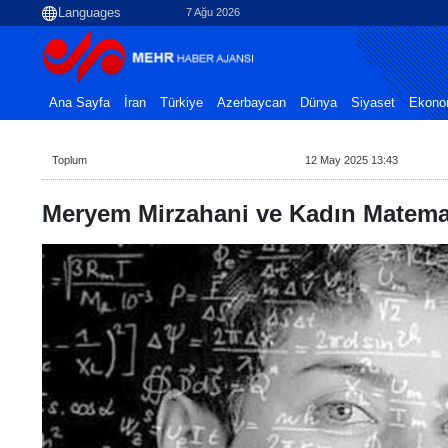
7 Ağu 2026
Ana Sayfa
İran
Türkiye
Azerbaycan
Dünya
Siyaset
Ekono
Toplum
12 May 2025 13:43
Meryem Mirzahani ve Kadın Matema