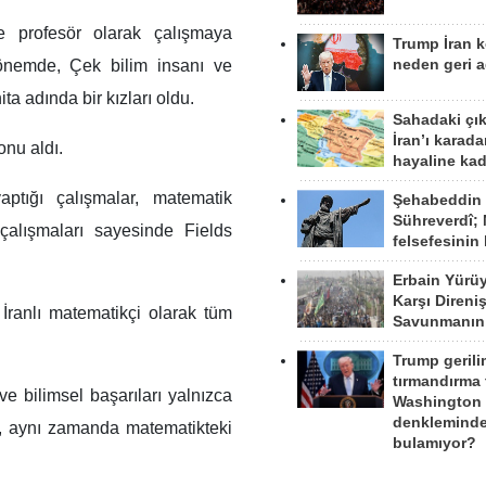
de profesör olarak çalışmaya
Trump İran 
neden geri a
önemde, Çek bilim insanı ve
ta adında bir kızları oldu.
Sahadaki çı
İran’ı karad
onu aldı.
hayaline kad
ptığı çalışmalar, matematik
Şehabeddin
Sühreverdî; 
alışmaları sayesinde Fields
felsefesinin
Erbain Yürü
Karşı Direni
ranlı matematikçi olarak tüm
Savunmanın
Trump gerili
tırmandırma
ve bilimsel başarıları yalnızca
Washington 
denkleminde
ı, aynı zamanda matematikteki
bulamıyor?