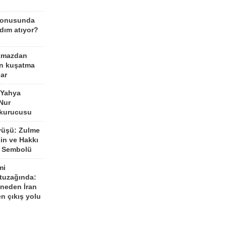
konusunda
dım atıyor?
kmazdan
an kuşatma
ar
 Yahya
Nur
 kurucusu
yüşü: Zulme
şin ve Hakkı
 Sembolü
mi
 tuzağında:
neden İran
n çıkış yolu