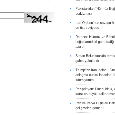
Pakistan'dan “Hürmüz Boğ
açıklaması
İran Ordusu’nun savaşa ha
en üst seviyede
Reuters: Hürmüz ve Babü
boğazlarındaki gemi trafiğ
azaldı
Sistan-Belucistan'da terörl
şahıs yakalandı
Trump'tan İran iddiası: Ön
anlaşma çünkü insanları 
istemiyorum
Pezşekiyan: Ulusal birlik, 
karşı en büyük kalkanımız
İran ve İtalya Dışişleri Ba
gelişmeleri görüştü