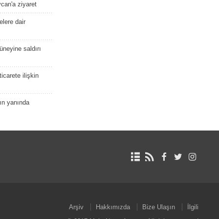
ycan'a ziyaret
lere dair
güneyine saldırı
icarete ilişkin
nın yanında
Arşiv
Hakkımızda
Bize Ulaşın
İlgili