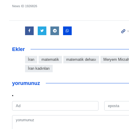
News ID
1926826
Ekler
İran
matematik
matematik dehası
Meryem Mirzah
İran kadınları
yorumunuz