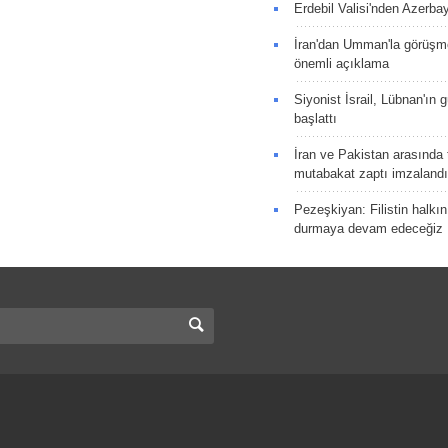
Erdebil Valisi'nden Azerba
İran'dan Umman'la görüşme
önemli açıklama
Siyonist İsrail, Lübnan'ın 
başlattı
İran ve Pakistan arasında t
mutabakat zaptı imzalandı
Pezeşkiyan: Filistin halkı
durmaya devam edeceğiz