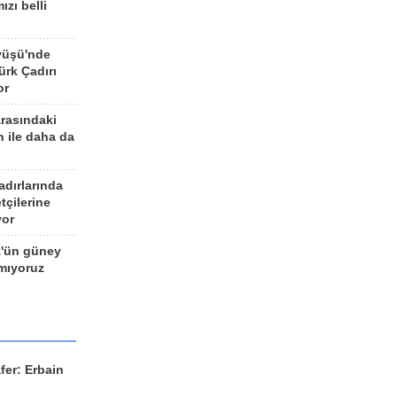
ızı belli
yüşü'nde
rk Çadırı
or
arasındaki
n ile daha da
adırlarında
tçilerine
yor
z'ün güney
ımıyoruz
fer: Erbain
ü