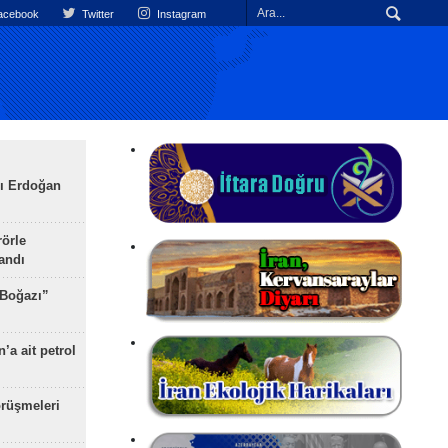
cebook
Twitter
Instagram
ı Erdoğan
rörle
landı
 Boğazı”
’a ait petrol
rüşmeleri