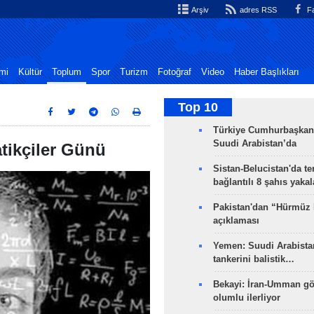
Arşiv
adres RSS
Fa
mi
Kültür
Toplum
Spor
Turizm
Fotoğraf
Video
Haber Başlıkları
Top 10
Türkiye Cumhurbaşkan
Suudi Arabistan’da
tikçiler Günü
Sistan-Belucistan'da te
bağlantılı 8 şahıs yaka
Pakistan'dan “Hürmüz
açıklaması
Yemen: Suudi Arabistan
tankerini balistik…
Bekayi: İran-Umman gö
olumlu ilerliyor