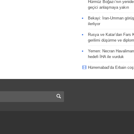
Hürmüz Boğazı’nın yeniden
geçici anlaşmaya yakın
Bekayi: İran-Umman görüş
ilerliyor
Rusya ve Katar’dan Fars K
gerilimi düşürme ve diplom
Yemen: Necran Havaliman
hedefi İHA ile vurduk
Hürremabad’da Erbain co