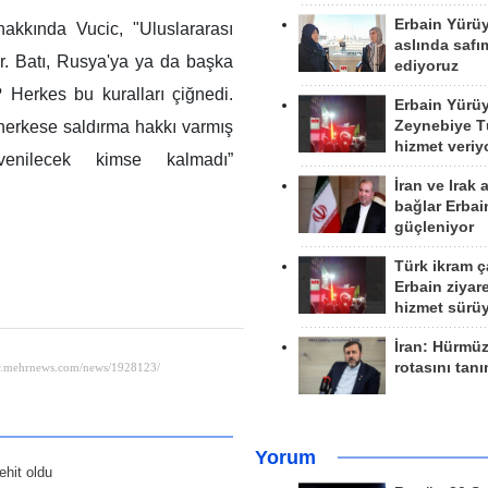
Erbain Yürü
 hakkında Vucic, "Uluslararası
aslında safım
ar. Batı, Rusya'ya ya da başka
ediyoruz
 Herkes bu kuralları çiğnedi.
Erbain Yürü
Zeynebiye Tü
herkese saldırma hakkı varmış
hizmet veriy
üvenilecek kimse kalmadı”
İran ve Irak 
bağlar Erbai
güçleniyor
Türk ikram ç
Erbain ziyare
hizmet sürü
İran: Hürmü
rotasını tan
Yorum
ehit oldu