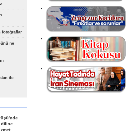
z
n
 fotoğraflar
Günü ne
ın
stan ile
yüşü'nde
 diline
izmet