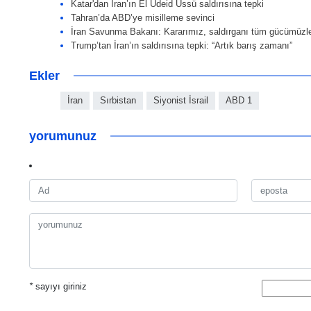
Katar'dan İran’ın El Udeid Üssü saldırısına tepki
Tahran’da ABD’ye misilleme sevinci
İran Savunma Bakanı: Kararımız, saldırganı tüm gücümüzle
Trump’tan İran’ın saldırısına tepki: “Artık barış zamanı”
Ekler
İran
Sırbistan
Siyonist İsrail
ABD 1
yorumunuz
*
sayıyı giriniz