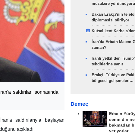
müzakere yürütmüyoru
Bakan Erakçi'nin telefo
diplomasisi sürüyor
Kutsal kent Kerbela'dan
İran'da Erbain Matem 
zaman?
İranlı yetkiliden Trump’
tehditlerine yanıt
Erakçi, Türkiye ve Paki
bölgesel gelişmeleri…
ran'a saldırıları sonrasında
Demeç
Erbain Yürü
senin dinine
ran'a saldırılarıyla başlayan
bakmadan h
lduğunu açıkladı.
veriyorlar