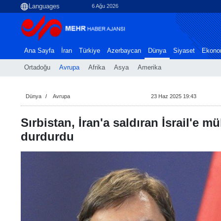
6 Ağu 2026
Ana Sayfa
İran
Türkiye
Azerbaycan
Dünya
Siyaset
Ekono
Ortadoğu
Avrupa
Afrika
Asya
Amerika
Dünya
Avrupa
23 Haz 2025 19:43
Sırbistan, İran'a saldıran İsrail'e m
durdurdu