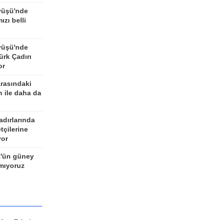
yüşü'nde
ızı belli
yüşü'nde
rk Çadırı
or
arasındaki
n ile daha da
adırlarında
tçilerine
yor
z'ün güney
ımıyoruz