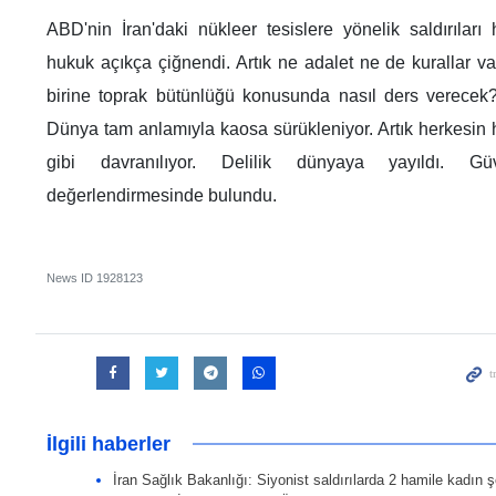
ABD'nin İran'daki nükleer tesislere yönelik saldırıları
hukuk açıkça çiğnendi. Artık ne adalet ne de kurallar v
birine toprak bütünlüğü konusunda nasıl ders verecek?
Dünya tam anlamıyla kaosa sürükleniyor. Artık herkesin 
gibi davranılıyor. Delilik dünyaya yayıldı. G
değerlendirmesinde bulundu.
News ID
1928123
İlgili haberler
İran Sağlık Bakanlığı: Siyonist saldırılarda 2 hamile kadın ş