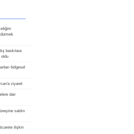
celiğim
öldürmek
dış baskılara
 oldu
kanları bölgesel
ycan'a ziyaret
lere dair
güneyine saldırı
icarete ilişkin