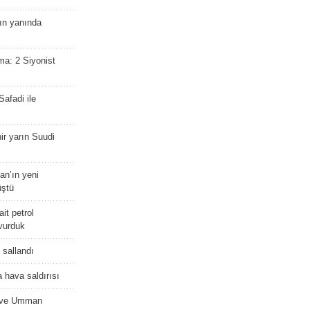
nın yanında
ma: 2 Siyonist
afadi ile
r yarın Suudi
tan’ın yeni
üştü
it petrol
 vurduk
e sallandı
 hava saldırısı
D ve Umman