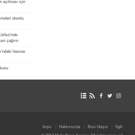
 açılması için
meleri olumlu
örfezi'nde
asi çağrısı
ı’ndaki hassas
şkusu
Arşiv
Hakkımızda
Bize Ulaşın
İlgili