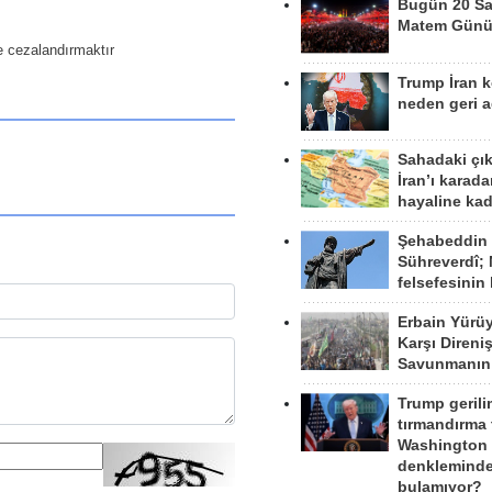
Bugün 20 Sa
Matem Gün
 cezalandırmaktır
Trump İran 
neden geri a
Sahadaki çı
İran’ı karad
hayaline kad
Şehabeddin
Sühreverdî; 
felsefesinin
Erbain Yürü
Karşı Direni
Savunmanın
Trump gerili
tırmandırma
Washington 
denkleminde
bulamıyor?