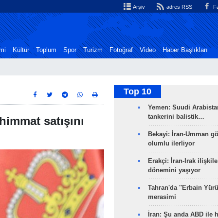
Arşiv
adres RSS
Fa
mi
Kültür
Toplum
Spor
Turizm
Fotoğraf
Video
Haber Başlıkları
Top 10
Yemen: Suudi Arabistan
tankerini balistik…
ühimmat satışını
Bekayi: İran-Umman gö
olumlu ilerliyor
Erakçi: İran-Irak ilişkile
dönemini yaşıyor
Tahran'da ''Erbain Yürü
merasimi
İran: Şu anda ABD ile 