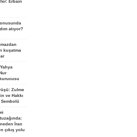
fer: Erbain
ü
konusunda
dım atıyor?
kmazdan
an kuşatma
ar
 Yahya
Nur
 kurucusu
yüşü: Zulme
şin ve Hakkı
 Sembolü
mi
 tuzağında:
neden İran
n çıkış yolu