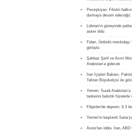
Pezeşkiyan: Filistin halkı
durmaya devam edeceğiz
Lübnan'ın güneyinde patla
asker öldü
Fidan, Ürdünlü mevkidaşı S
görüştü
Şahbaz Şerif ve Asım Müni
Arabistan’a gidecek
İran İçişleri Bakanı, Pakis
Tahran Büyükelçisi ile gör
Yemen: Suudi Arabistan’a a
tankerini balistik füzelerle
Filipinler'de deprem: 6.3 il
Yemen’in başkenti Sana’ya
Axios'tan iddia: İran, AB