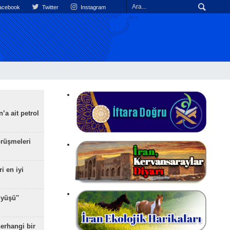
cebook
Twitter
Instagram
’a ait petrol
rüşmeleri
ri en iyi
yüşü''
herhangi bir