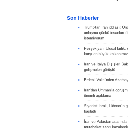
Son Haberler
Trump'tan İran iddiası: Ön
anlaşma çünkü insanları 
istemiyorum
Pezşekiyan: Ulusal birlik, 
karşı en büyük kalkanımız
İran ve İtalya Dışişleri Ba
gelişmeleri görüştü
Erdebil Valisi'nden Azerba
İran'dan Umman'la görüşme
önemli açıklama
Siyonist İsrail, Lübnan'ın 
başlattı
İran ve Pakistan arasında t
mutabakat zaptı imzalandı