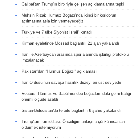
Galibaf'tan Trump'ın birbiriyle çelişen açıklamalarına tepki
Muhsin Rızai: Hürmüz Boğazı’nda ikinci bir koridorun
açılmasına asla izin vermeyeceğiz
Türkiye ve 7 ülke Siyonist İsrail'i kınadı
Kirman eyaletinde Mossad bağlantılı 21 ajan yakalandı
İran ile Azerbaycan arasında spor alanında işbirliği protokolü
imzalanacak
Pakistan'dan “Hürmüz Boğazı” açıklaması
İran Ordusu’nun savaşa hazırlık düzeyi en üst seviyede
Reuters: Hürmüz ve Babülmendep boğazlarındaki gemi trafiği
önemli ölçüde azaldı
Sistan-Belucistan'da terörle bağlantılı 8 şahıs yakalandı
Trump'tan İran iddiası: Önceliğim anlaşma çünkü insanları
öldürmek istemiyorum