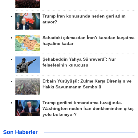
Trump İran konusunda neden geri adım
atıyor?
Sahadaki çıkmazdan İran’ı karadan kuşatma
hayaline kadar
Şehabeddin Yahya Sühreverdî; Nur
felsefesinin kurucusu
Erbain Yürüyüşü: Zulme Karşı Direnişin ve
Hakkı Savunmanın Sembolü
Trump gerilimi tırmandırma tuzağında:
Washington neden İran denkleminden çıkış
yolu bulamıyor?
Son Haberler