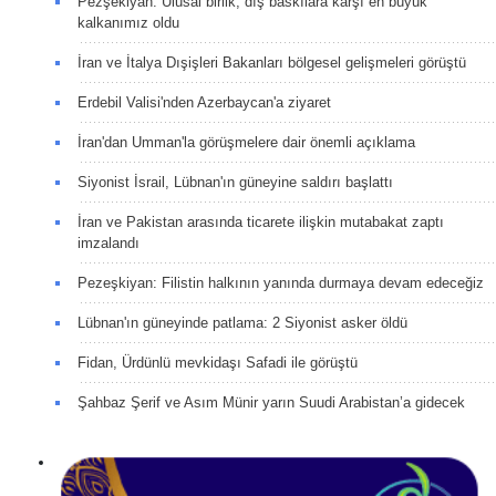
Pezşekiyan: Ulusal birlik, dış baskılara karşı en büyük
kalkanımız oldu
İran ve İtalya Dışişleri Bakanları bölgesel gelişmeleri görüştü
Erdebil Valisi'nden Azerbaycan'a ziyaret
İran'dan Umman'la görüşmelere dair önemli açıklama
Siyonist İsrail, Lübnan'ın güneyine saldırı başlattı
İran ve Pakistan arasında ticarete ilişkin mutabakat zaptı
imzalandı
Pezeşkiyan: Filistin halkının yanında durmaya devam edeceğiz
Lübnan'ın güneyinde patlama: 2 Siyonist asker öldü
Fidan, Ürdünlü mevkidaşı Safadi ile görüştü
Şahbaz Şerif ve Asım Münir yarın Suudi Arabistan’a gidecek