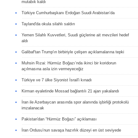
mutabık kaldı
Türkiye Cumhurbaşkanı Erdoğan Suudi Arabistan’da
Tayland'da okula silahlı saldırı
Yemen Silahlı Kuvvetleri, Suudi güçlerine ait mevzileri hedef
aldı
Galibaf'tan Trump'ın birbiriyle çelişen açıklamalarına tepki
Muhsin Rızai: Hürmüz Boğazı’nda ikinci bir koridorun
açılmasına asla izin vermeyeceğiz
Türkiye ve 7 ülke Siyonist İsrail'i kınadı
Kirman eyaletinde Mossad bağlantılı 21 ajan yakalandı
İran ile Azerbaycan arasında spor alanında işbirliği protokolü
imzalanacak
Pakistan'dan “Hürmüz Boğazı” açıklaması
İran Ordusu’nun savaşa hazırlık düzeyi en üst seviyede