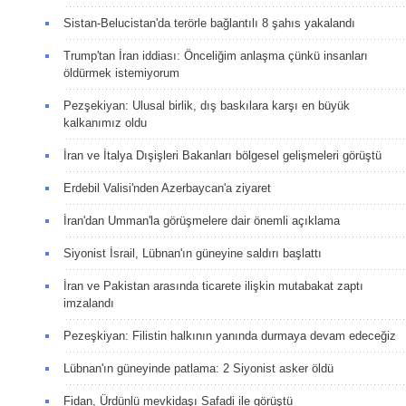
Sistan-Belucistan'da terörle bağlantılı 8 şahıs yakalandı
Trump'tan İran iddiası: Önceliğim anlaşma çünkü insanları
öldürmek istemiyorum
Pezşekiyan: Ulusal birlik, dış baskılara karşı en büyük
kalkanımız oldu
İran ve İtalya Dışişleri Bakanları bölgesel gelişmeleri görüştü
Erdebil Valisi'nden Azerbaycan'a ziyaret
İran'dan Umman'la görüşmelere dair önemli açıklama
Siyonist İsrail, Lübnan'ın güneyine saldırı başlattı
İran ve Pakistan arasında ticarete ilişkin mutabakat zaptı
imzalandı
Pezeşkiyan: Filistin halkının yanında durmaya devam edeceğiz
Lübnan'ın güneyinde patlama: 2 Siyonist asker öldü
Fidan, Ürdünlü mevkidaşı Safadi ile görüştü