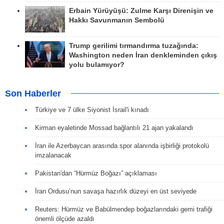
Erbain Yürüyüşü: Zulme Karşı Direnişin ve
Hakkı Savunmanın Sembolü
Trump gerilimi tırmandırma tuzağında:
Washington neden İran denkleminden çıkış
yolu bulamıyor?
Son Haberler
Türkiye ve 7 ülke Siyonist İsrail'i kınadı
Kirman eyaletinde Mossad bağlantılı 21 ajan yakalandı
İran ile Azerbaycan arasında spor alanında işbirliği protokolü
imzalanacak
Pakistan'dan “Hürmüz Boğazı” açıklaması
İran Ordusu’nun savaşa hazırlık düzeyi en üst seviyede
Reuters: Hürmüz ve Babülmendep boğazlarındaki gemi trafiği
önemli ölçüde azaldı