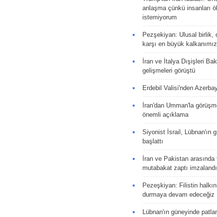
anlaşma çünkü insanları 
istemiyorum
Pezşekiyan: Ulusal birlik, 
karşı en büyük kalkanımız
İran ve İtalya Dışişleri Ba
gelişmeleri görüştü
Erdebil Valisi'nden Azerba
İran'dan Umman'la görüşme
önemli açıklama
Siyonist İsrail, Lübnan'ın 
başlattı
İran ve Pakistan arasında t
mutabakat zaptı imzalandı
Pezeşkiyan: Filistin halkı
durmaya devam edeceğiz
Lübnan'ın güneyinde patla