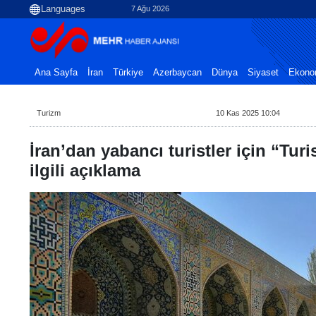
7 Ağu 2026
Ana Sayfa
İran
Türkiye
Azerbaycan
Dünya
Siyaset
Ekono
Turizm
10 Kas 2025 10:04
İran’dan yabancı turistler için “Turis
ilgili açıklama