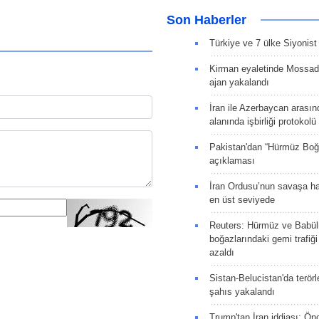
Son Haberler
Türkiye ve 7 ülke Siyonist İ
Kirman eyaletinde Mossad 
ajan yakalandı
İran ile Azerbaycan arasın
alanında işbirliği protokol
Pakistan'dan “Hürmüz Boğ
açıklaması
İran Ordusu’nun savaşa ha
en üst seviyede
Reuters: Hürmüz ve Babü
boğazlarındaki gemi trafiğ
azaldı
Sistan-Belucistan'da terörl
şahıs yakalandı
Trump'tan İran iddiası: Ön