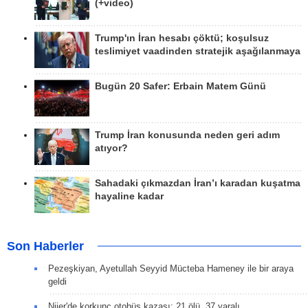
(+video)
Trump'ın İran hesabı çöktü; koşulsuz
teslimiyet vaadinden stratejik aşağılanmaya
Bugün 20 Safer: Erbain Matem Günü
Trump İran konusunda neden geri adım
atıyor?
Sahadaki çıkmazdan İran’ı karadan kuşatma
hayaline kadar
Son Haberler
Pezeşkiyan, Ayetullah Seyyid Mücteba Hameney ile bir araya
geldi
Nijer'de korkunç otobüs kazası: 21 ölü, 37 yaralı