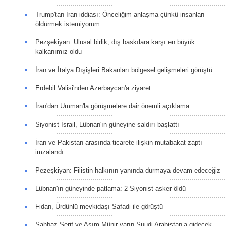
Trump'tan İran iddiası: Önceliğim anlaşma çünkü insanları
öldürmek istemiyorum
Pezşekiyan: Ulusal birlik, dış baskılara karşı en büyük
kalkanımız oldu
İran ve İtalya Dışişleri Bakanları bölgesel gelişmeleri görüştü
Erdebil Valisi'nden Azerbaycan'a ziyaret
İran'dan Umman'la görüşmelere dair önemli açıklama
Siyonist İsrail, Lübnan'ın güneyine saldırı başlattı
İran ve Pakistan arasında ticarete ilişkin mutabakat zaptı
imzalandı
Pezeşkiyan: Filistin halkının yanında durmaya devam edeceğiz
Lübnan'ın güneyinde patlama: 2 Siyonist asker öldü
Fidan, Ürdünlü mevkidaşı Safadi ile görüştü
Şahbaz Şerif ve Asım Münir yarın Suudi Arabistan’a gidecek