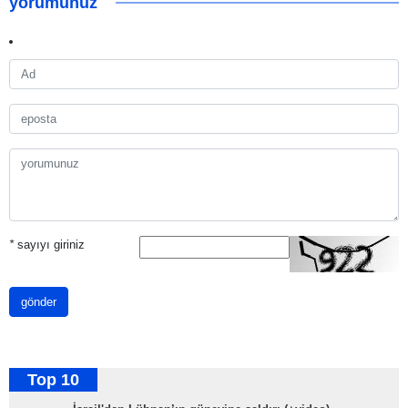
yorumunuz
*
sayıyı giriniz
gönder
Top 10