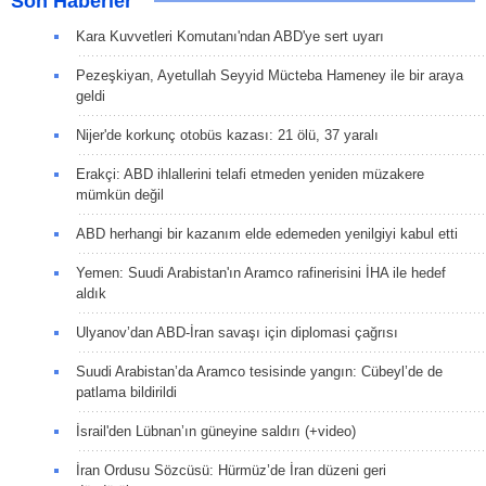
Son Haberler
Kara Kuvvetleri Komutanı'ndan ABD'ye sert uyarı
Pezeşkiyan, Ayetullah Seyyid Mücteba Hameney ile bir araya
geldi
Nijer'de korkunç otobüs kazası: 21 ölü, 37 yaralı
Erakçi: ABD ihlallerini telafi etmeden yeniden müzakere
mümkün değil
ABD herhangi bir kazanım elde edemeden yenilgiyi kabul etti
Yemen: Suudi Arabistan'ın Aramco rafinerisini İHA ile hedef
aldık
Ulyanov’dan ABD-İran savaşı için diplomasi çağrısı
Suudi Arabistan’da Aramco tesisinde yangın: Cübeyl’de de
patlama bildirildi
İsrail'den Lübnan’ın güneyine saldırı (+video)
İran Ordusu Sözcüsü: Hürmüz’de İran düzeni geri