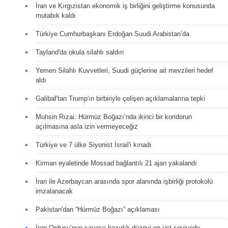
İran ve Kırgızistan ekonomik iş birliğini geliştirme konusunda
mutabık kaldı
Türkiye Cumhurbaşkanı Erdoğan Suudi Arabistan’da
Tayland'da okula silahlı saldırı
Yemen Silahlı Kuvvetleri, Suudi güçlerine ait mevzileri hedef
aldı
Galibaf'tan Trump'ın birbiriyle çelişen açıklamalarına tepki
Muhsin Rızai: Hürmüz Boğazı’nda ikinci bir koridorun
açılmasına asla izin vermeyeceğiz
Türkiye ve 7 ülke Siyonist İsrail'i kınadı
Kirman eyaletinde Mossad bağlantılı 21 ajan yakalandı
İran ile Azerbaycan arasında spor alanında işbirliği protokolü
imzalanacak
Pakistan'dan “Hürmüz Boğazı” açıklaması
İran Ordusu’nun savaşa hazırlık düzeyi en üst seviyede