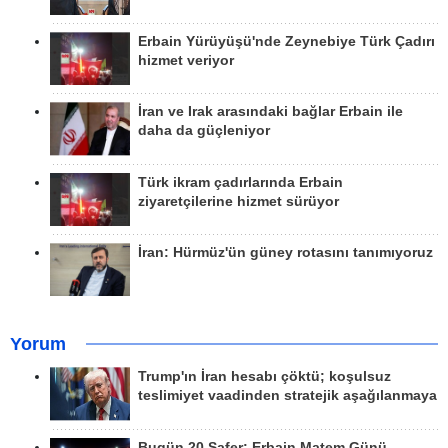
Erbain Yürüyüşü'nde Zeynebiye Türk Çadırı
hizmet veriyor
İran ve Irak arasındaki bağlar Erbain ile
daha da güçleniyor
Türk ikram çadırlarında Erbain
ziyaretçilerine hizmet sürüyor
İran: Hürmüz'ün güney rotasını tanımıyoruz
Yorum
Trump'ın İran hesabı çöktü; koşulsuz
teslimiyet vaadinden stratejik aşağılanmaya
Bugün 20 Safer: Erbain Matem Günü